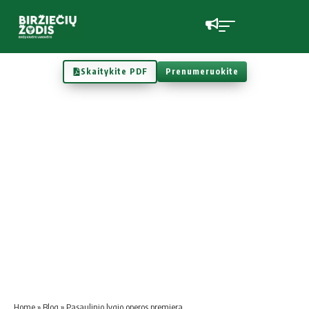
Skaitykite PDF
Prenumeruokite
Home
»
Blog
»
Pasaulinio lygio operos premjera