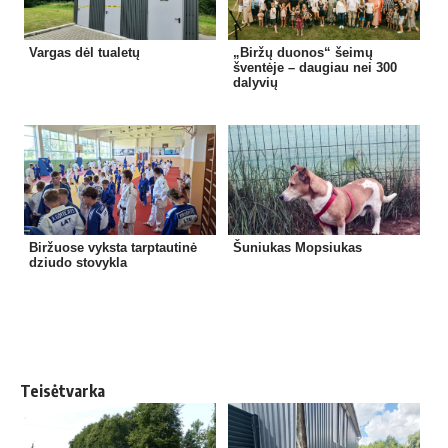
Vargas dėl tualetų
„Biržų duonos“ šeimų
šventėje – daugiau nei 300
dalyvių
Biržuose vyksta tarptautinė
Šuniukas Mopsiukas
dziudo stovykla
Teisėtvarka