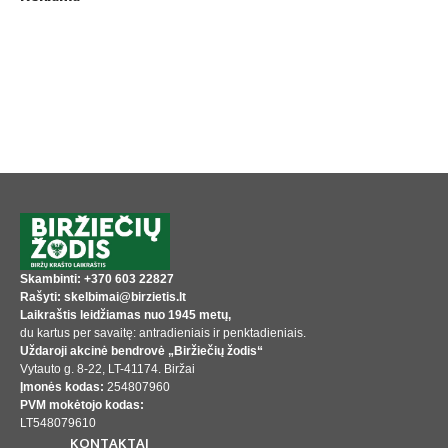
Skambinti: +370 603 22827
Rašyti: skelbimai@birzietis.lt
Laikraštis leidžiamas nuo 1945 metų,
du kartus per savaitę: antradieniais ir penktadieniais.
Uždaroji akcinė bendrovė „Biržiečių žodis“
Vytauto g. 8-22, LT-41174. Biržai
Įmonės kodas:
254807960
PVM mokėtojo kodas:
LT548079610
KONTAKTAI