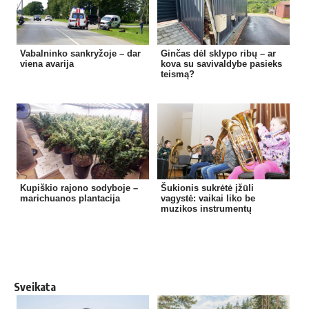
Vabalninko sankryžoje – dar
Ginčas dėl sklypo ribų – ar
viena avarija
kova su savivaldybe pasieks
teismą?
Kupiškio rajono sodyboje –
Šukionis sukrėtė įžūli
marichuanos plantacija
vagystė: vaikai liko be
muzikos instrumentų
Sveikata