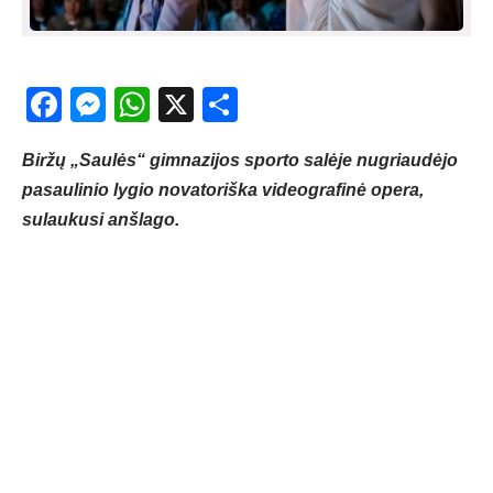
Facebook
Messenger
WhatsApp
X
Share
Biržų „Saulės“ gimnazijos sporto salėje nugriaudėjo
pasaulinio lygio novatoriška videografinė opera,
sulaukusi anšlago.