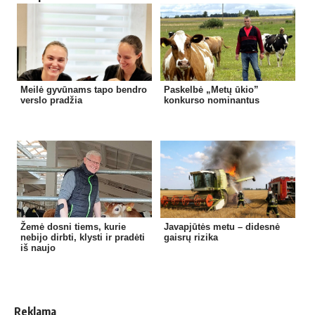
Meilė gyvūnams tapo bendro
Paskelbė „Metų ūkio”
verslo pradžia
konkurso nominantus
Žemė dosni tiems, kurie
Javapjūtės metu – didesnė
nebijo dirbti, klysti ir pradėti
gaisrų rizika
iš naujo
Reklama