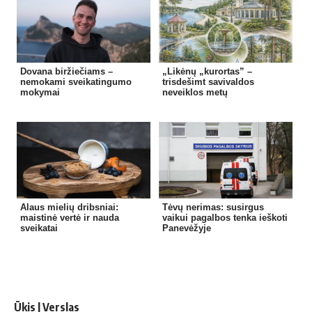
Dovana biržiečiams –
„Likėnų „kurortas” –
nemokami sveikatingumo
trisdešimt savivaldos
mokymai
neveiklos metų
Alaus mielių dribsniai:
Tėvų nerimas: susirgus
maistinė vertė ir nauda
vaikui pagalbos tenka ieškoti
sveikatai
Panevėžyje
Ūkis | Verslas