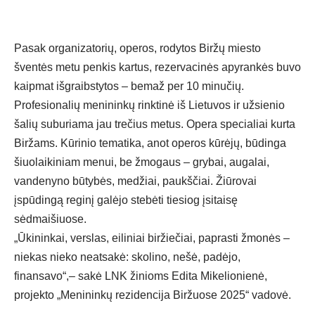
Pasak organizatorių, operos, rodytos Biržų miesto
šventės metu penkis kartus, rezervacinės apyrankės buvo
kaipmat išgraibstytos – bemaž per 10 minučių.
Profesionalių menininkų rinktinė iš Lietuvos ir užsienio
šalių suburiama jau trečius metus. Opera specialiai kurta
Biržams. Kūrinio tematika, anot operos kūrėjų, būdinga
šiuolaikiniam menui, be žmogaus – grybai, augalai,
vandenyno būtybės, medžiai, paukščiai. Žiūrovai
įspūdingą reginį galėjo stebėti tiesiog įsitaisę
sėdmaišiuose.
„Ūkininkai, verslas, eiliniai biržiečiai, paprasti žmonės –
niekas nieko neatsakė: skolino, nešė, padėjo,
finansavo“,– sakė LNK žinioms Edita Mikelionienė,
projekto „Menininkų rezidencija Biržuose 2025“ vadovė.