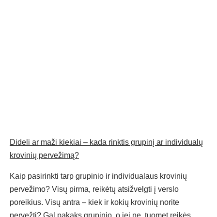
Dideli ar maži kiekiai – kada rinktis grupinį ar individualų
krovinių pervežimą?
Kaip pasirinkti tarp grupinio ir individualaus krovinių
pervežimo? Visų pirma, reikėtų atsižvelgti į verslo
poreikius. Visų antra – kiek ir kokių krovinių norite
pervežti? Gal pakaks grupinio, o jei ne, tuomet reikės