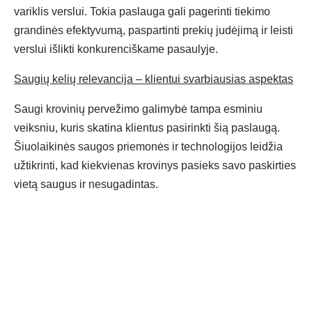
variklis verslui. Tokia paslauga gali pagerinti tiekimo
grandinės efektyvumą, paspartinti prekių judėjimą ir leisti
verslui išlikti konkurenciškame pasaulyje.
Saugių kelių relevancija – klientui svarbiausias aspektas
Saugi krovinių pervežimo galimybė tampa esminiu
veiksniu, kuris skatina klientus pasirinkti šią paslaugą.
Šiuolaikinės saugos priemonės ir technologijos leidžia
užtikrinti, kad kiekvienas krovinys pasieks savo paskirties
vietą saugus ir nesugadintas.