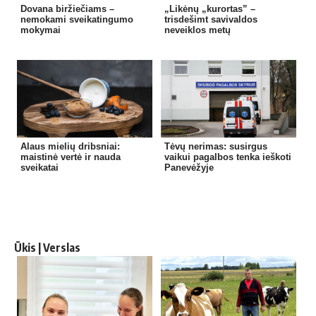
Dovana biržiečiams –
„Likėnų „kurortas” –
nemokami sveikatingumo
trisdešimt savivaldos
mokymai
neveiklos metų
Alaus mielių dribsniai:
Tėvų nerimas: susirgus
maistinė vertė ir nauda
vaikui pagalbos tenka ieškoti
sveikatai
Panevėžyje
Ūkis | Verslas