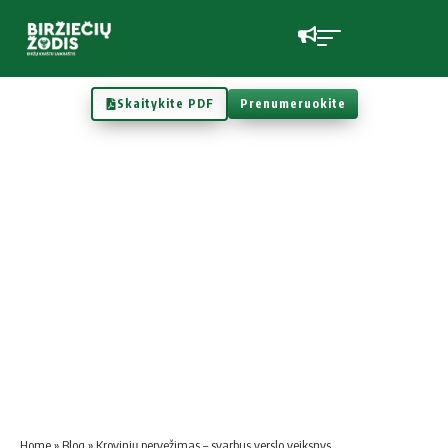
Skaitykite PDF
Prenumeruokite
Home
»
Blog
»
Krovinių pervežimas – svarbus verslo veiksnys