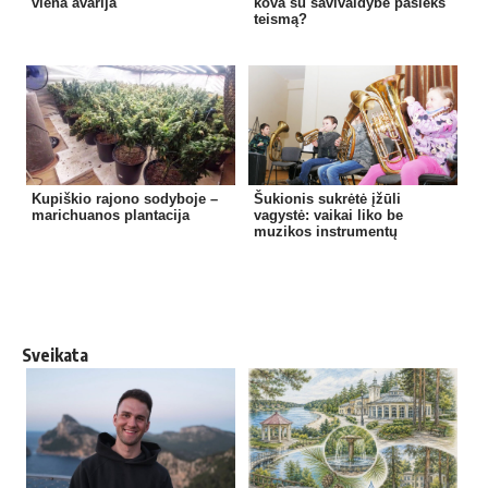
viena avarija
kova su savivaldybe pasieks
teismą?
Kupiškio rajono sodyboje –
Šukionis sukrėtė įžūli
marichuanos plantacija
vagystė: vaikai liko be
muzikos instrumentų
Sveikata