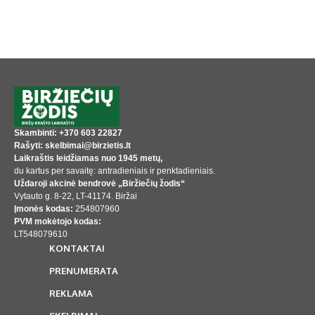
Skambinti: +370 603 22827
Rašyti: skelbimai@birzietis.lt
Laikraštis leidžiamas nuo 1945 metų,
du kartus per savaitę: antradieniais ir penktadieniais.
Uždaroji akcinė bendrovė „Biržiečių žodis“
Vytauto g. 8-22, LT-41174. Biržai
Įmonės kodas:
254807960
PVM mokėtojo kodas:
LT548079610
KONTAKTAI
PRENUMERATA
REKLAMA