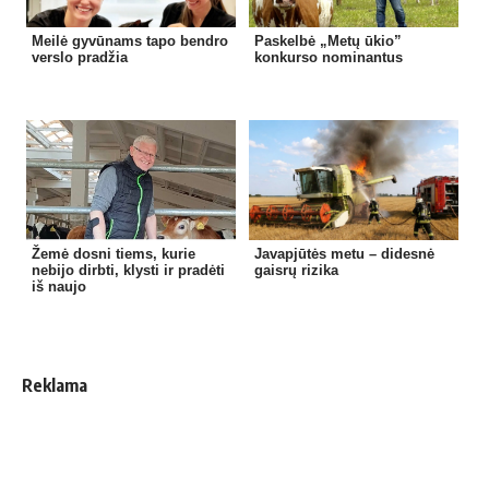
Meilė gyvūnams tapo bendro
Paskelbė „Metų ūkio”
verslo pradžia
konkurso nominantus
Žemė dosni tiems, kurie
Javapjūtės metu – didesnė
nebijo dirbti, klysti ir pradėti
gaisrų rizika
iš naujo
Reklama