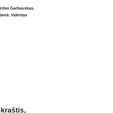
girdas Garbauskas,
tienė, Valentas
kraštis,