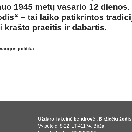
nuo 1945 metų vasario 12 dienos.
dis“ – tai laiko patikrintos tradici
i krašto praeitis ir dabartis.
augos politika
Uždaroji akcinė bendrovė „Biržiečių žodis
Vytauto g. 8-22, LT-41174. Biržai