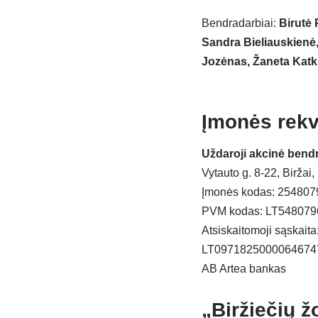
Bendradarbiai:
Birutė 
Sandra Bieliauskienė,
Jozėnas, Žaneta Katk
Įmonės rekvi
Uždaroji akcinė bendr
Vytauto g. 8-22, Biržai
Įmonės kodas: 254807
PVM kodas: LT548079
Atsiskaitomoji sąskait
LT097182500006467
AB Artea bankas
„Biržiečių ž