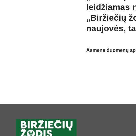
leidžiamas 
„Biržiečių žo
naujovės, ta
Asmens duomenų aps