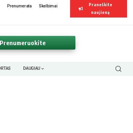
Praneškite
Prenumerata
Skelbimai
naujieną
Prenumeruokite
ORTAS
DAUGIAU