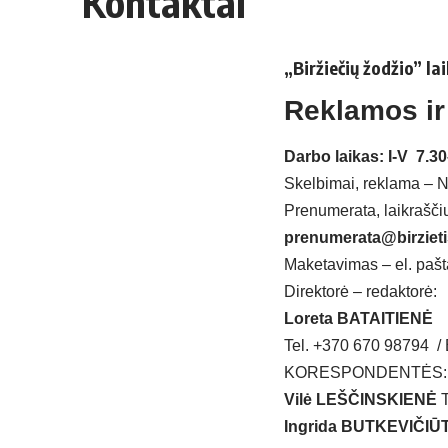
Kontaktai
„Biržiečių žodžio” la
Reklamos ir
Darbo laikas: I-V 7.3
Skelbimai, reklama – 
Prenumerata, laikrašči
prenumerata@birzietis
Maketavimas – el. pašta
Direktorė – redaktorė:
Loreta BATAITIENĖ
Tel. +370 670 98794 / 
KORESPONDENTĖS:
Vilė LEŠČINSKIENĖ
T
Ingrida BUTKEVIČIŪ