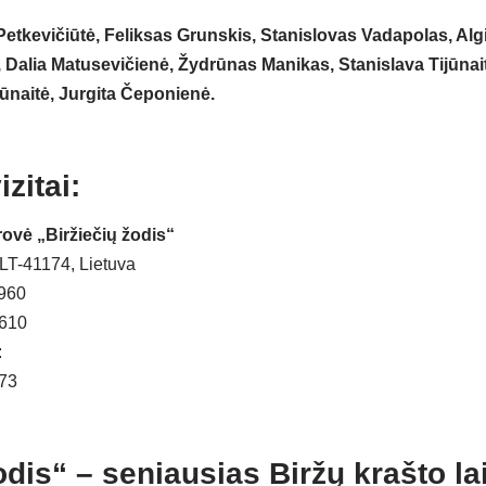
Petkevičiūtė,
Feliksas Grunskis
, Stanislovas Vadapolas, Al
 Dalia Matusevičienė, Žydrūnas Manikas, Stanislava Tijūnai
ūnaitė, Jurgita Čeponienė.
zitai:
ovė „Biržiečių žodis“
, LT-41174, Lietuva
960
610
a:
473
odis“ – seniausias Biržų krašto lai