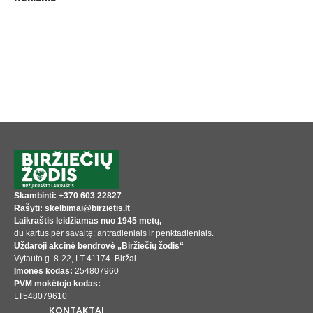
Skambinti: +370 603 22827
Rašyti: skelbimai@birzietis.lt
Laikraštis leidžiamas nuo 1945 metų,
du kartus per savaitę: antradieniais ir penktadieniais.
Uždaroji akcinė bendrovė „Biržiečių žodis“
Vytauto g. 8-22, LT-41174. Biržai
Įmonės kodas:
254807960
PVM mokėtojo kodas:
LT548079610
KONTAKTAI