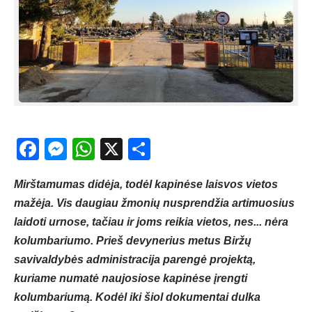
Facebook
Messenger
WhatsApp
X
Share
Mirštamumas didėja, todėl kapinėse laisvos vietos
mažėja. Vis daugiau žmonių nusprendžia artimuosius
laidoti urnose, tačiau ir joms reikia vietos, nes... nėra
kolumbariumo. Prieš devynerius metus Biržų
savivaldybės administracija parengė projektą,
kuriame numatė naujosiose kapinėse įrengti
kolumbariumą. Kodėl iki šiol dokumentai dulka