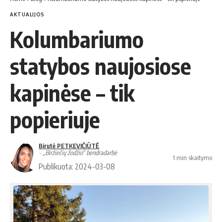
AKTUALIJOS
Kolumbariumo
statybos naujosiose
kapinėse – tik
popieriuje
Birutė PETKEVIČIŪTĖ
- „Biržiečių žodžio“ bendradarbė
1 min skaitymo
Publikuota: 2024-03-08