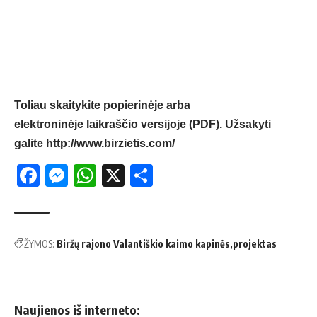
Toliau skaitykite popierinėje arba
elektroninėje laikraščio versijoje (PDF). Užsakyti
galite
http://www.birzietis.com/
Facebook
Messenger
WhatsApp
X
Share
ŽYMOS:
Biržų rajono Valantiškio kaimo kapinės
projektas
Naujienos iš interneto: