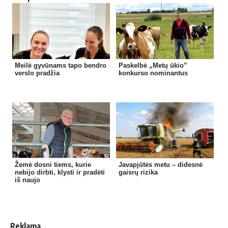
Meilė gyvūnams tapo bendro
Paskelbė „Metų ūkio”
verslo pradžia
konkurso nominantus
Žemė dosni tiems, kurie
Javapjūtės metu – didesnė
nebijo dirbti, klysti ir pradėti
gaisrų rizika
iš naujo
Reklama