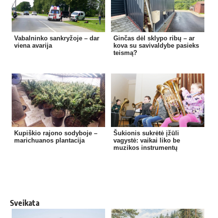
Vabalninko sankryžoje – dar
Ginčas dėl sklypo ribų – ar
viena avarija
kova su savivaldybe pasieks
teismą?
Kupiškio rajono sodyboje –
Šukionis sukrėtė įžūli
marichuanos plantacija
vagystė: vaikai liko be
muzikos instrumentų
Sveikata