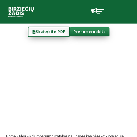
Skaitykite PDF
Prenumeruokite
Home
»
Blog
»
Kolumbariumo statybos naujosiose kapinėse – tik popieriuje