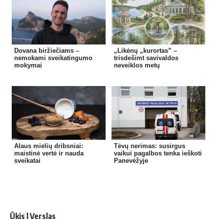
Dovana biržiečiams –
„Likėnų „kurortas” –
nemokami sveikatingumo
trisdešimt savivaldos
mokymai
neveiklos metų
Alaus mielių dribsniai:
Tėvų nerimas: susirgus
maistinė vertė ir nauda
vaikui pagalbos tenka ieškoti
sveikatai
Panevėžyje
Ūkis | Verslas