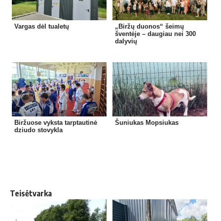
Vargas dėl tualetų
„Biržų duonos“ šeimų
šventėje – daugiau nei 300
dalyvių
Biržuose vyksta tarptautinė
Šuniukas Mopsiukas
dziudo stovykla
Teisėtvarka