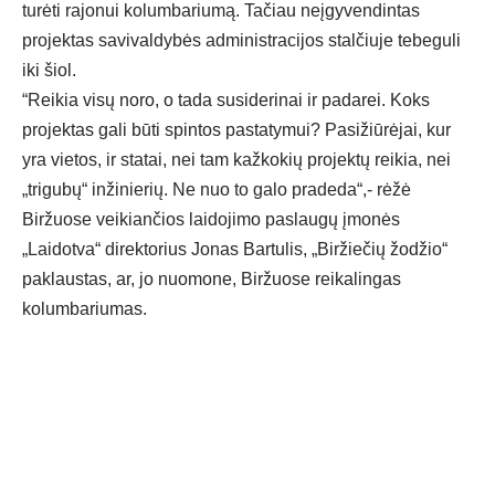
turėti rajonui kolumbariumą. Tačiau neįgyvendintas
projektas savivaldybės administracijos stalčiuje tebeguli
iki šiol.
“Reikia visų noro, o tada susiderinai ir padarei. Koks
projektas gali būti spintos pastatymui? Pasižiūrėjai, kur
yra vietos, ir statai, nei tam kažkokių projektų reikia, nei
„trigubų“ inžinierių. Ne nuo to galo pradeda“,- rėžė
Biržuose veikiančios laidojimo paslaugų įmonės
„Laidotva“ direktorius Jonas Bartulis, „Biržiečių žodžio“
paklaustas, ar, jo nuomone, Biržuose reikalingas
kolumbariumas.