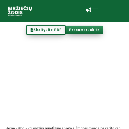
Skaitykite PDF
Prenumeruokite
Home
»
Blog
»
Kol valdžia mindžikuoja vietoje, žmonės gyvena be karšto vandens