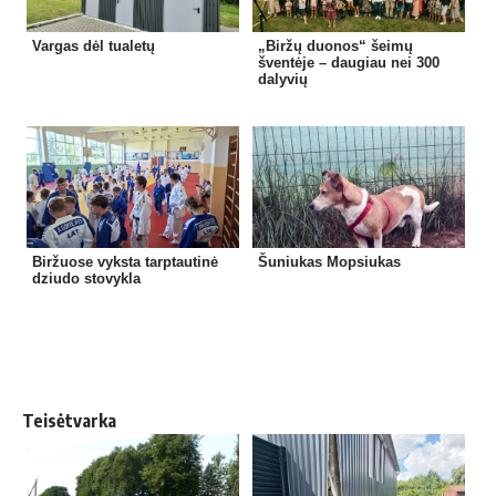
Vargas dėl tualetų
„Biržų duonos“ šeimų
šventėje – daugiau nei 300
dalyvių
Biržuose vyksta tarptautinė
Šuniukas Mopsiukas
dziudo stovykla
Teisėtvarka