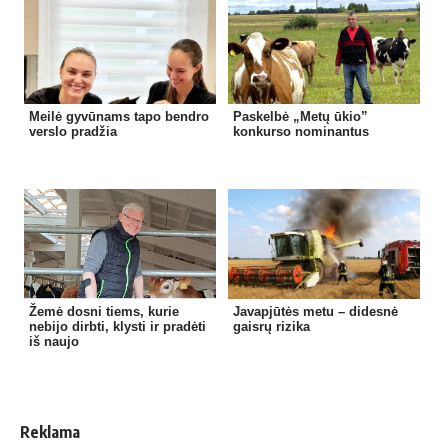
Meilė gyvūnams tapo bendro
Paskelbė „Metų ūkio”
verslo pradžia
konkurso nominantus
Žemė dosni tiems, kurie
Javapjūtės metu – didesnė
nebijo dirbti, klysti ir pradėti
gaisrų rizika
iš naujo
Reklama