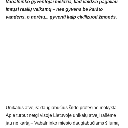
Vabalninko gyventojai meldžia, kad valdžia pagaliau
imtųsi realių veiksmų – nes gyvena be karšto
vandens, o norėtų... gyventi kaip civilizuoti žmonės.
Unikalus atvejis: daugiabučius šildo profesinė mokykla
Apie turbūt netgi visoje Lietuvoje unikalų atvejį rašėme
jau ne kartą – Vabalninko miesto daugiabučiams šilumą