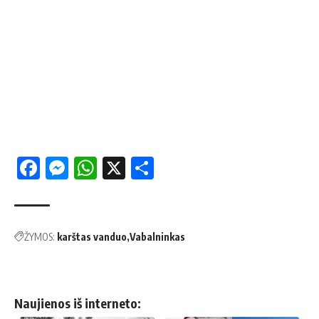
Facebook
Messenger
WhatsApp
X
Share
ŽYMOS:
karštas vanduo
Vabalninkas
Naujienos iš interneto: