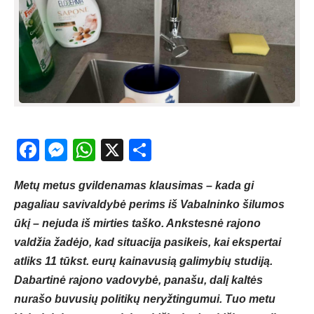
Facebook
Messenger
WhatsApp
X
Share
Metų metus gvildenamas klausimas – kada gi
pagaliau savivaldybė perims iš Vabalninko šilumos
ūkį – nejuda iš mirties taško. Ankstesnė rajono
valdžia žadėjo, kad situacija pasikeis, kai ekspertai
atliks 11 tūkst. eurų kainavusią galimybių studiją.
Dabartinė rajono vadovybė, panašu, dalį kaltės
nurašo buvusių politikų neryžtingumui. Tuo metu