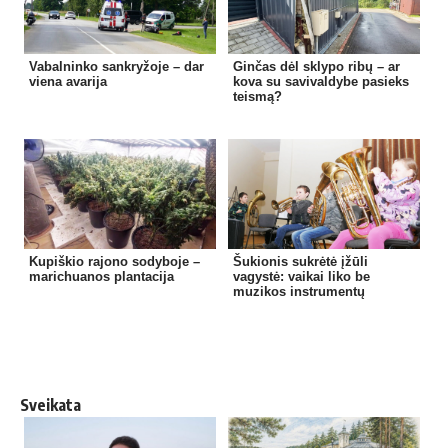
Vabalninko sankryžoje – dar
Ginčas dėl sklypo ribų – ar
viena avarija
kova su savivaldybe pasieks
teismą?
Kupiškio rajono sodyboje –
Šukionis sukrėtė įžūli
marichuanos plantacija
vagystė: vaikai liko be
muzikos instrumentų
Sveikata