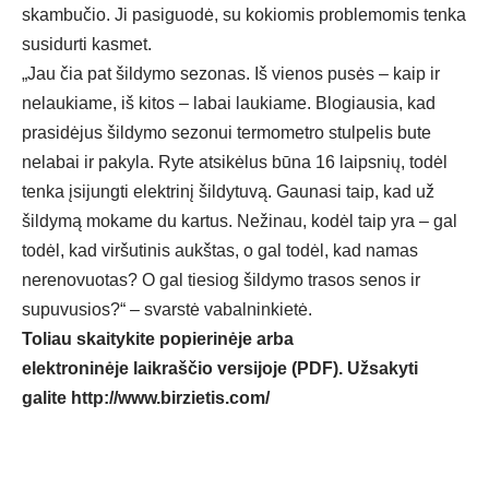
skambučio. Ji pasiguodė, su kokiomis problemomis tenka
susidurti kasmet.
„Jau čia pat šildymo sezonas. Iš vienos pusės – kaip ir
nelaukiame, iš kitos – labai laukiame. Blogiausia, kad
prasidėjus šildymo sezonui termometro stulpelis bute
nelabai ir pakyla. Ryte atsikėlus būna 16 laipsnių, todėl
tenka įsijungti elektrinį šildytuvą. Gaunasi taip, kad už
šildymą mokame du kartus. Nežinau, kodėl taip yra – gal
todėl, kad viršutinis aukštas, o gal todėl, kad namas
nerenovuotas? O gal tiesiog šildymo trasos senos ir
supuvusios?“ – svarstė vabalninkietė.
Toliau skaitykite popierinėje arba
elektroninėje laikraščio versijoje (PDF). Užsakyti
galite
http://www.birzietis.com/