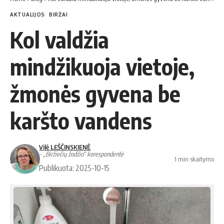
AKTUALIJOS
BIRŽAI
Kol valdžia
mindžikuoja vietoje,
žmonės gyvena be
karšto vandens
Vilė LEŠČINSKIENĖ
- „Biržiečių žodžio“ korespondentė
1 min skaitymo
Publikuota: 2025-10-15