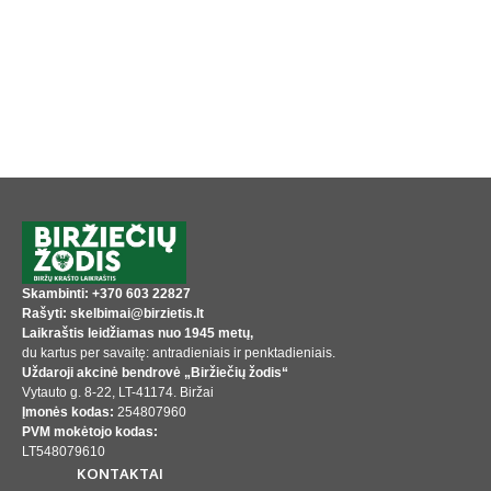
Skambinti: +370 603 22827
Rašyti: skelbimai@birzietis.lt
Laikraštis leidžiamas nuo 1945 metų,
du kartus per savaitę: antradieniais ir penktadieniais.
Uždaroji akcinė bendrovė „Biržiečių žodis“
Vytauto g. 8-22, LT-41174. Biržai
Įmonės kodas:
254807960
PVM mokėtojo kodas:
LT548079610
KONTAKTAI