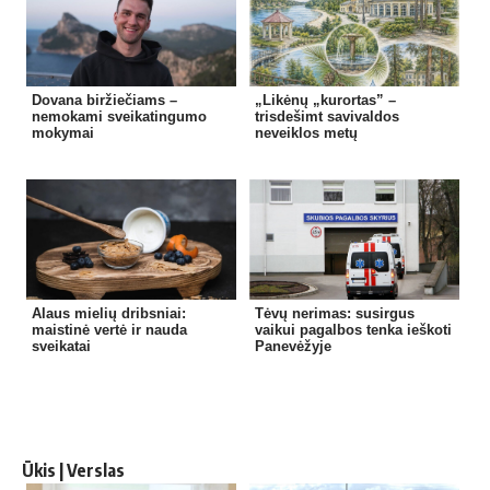
Dovana biržiečiams –
„Likėnų „kurortas” –
nemokami sveikatingumo
trisdešimt savivaldos
mokymai
neveiklos metų
Alaus mielių dribsniai:
Tėvų nerimas: susirgus
maistinė vertė ir nauda
vaikui pagalbos tenka ieškoti
sveikatai
Panevėžyje
Ūkis | Verslas