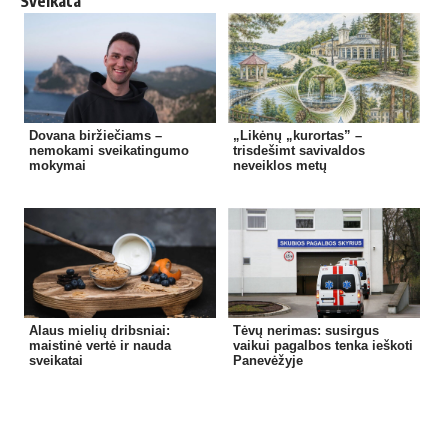
Sveikata
Dovana biržiečiams –
„Likėnų „kurortas” –
nemokami sveikatingumo
trisdešimt savivaldos
mokymai
neveiklos metų
Alaus mielių dribsniai:
Tėvų nerimas: susirgus
maistinė vertė ir nauda
vaikui pagalbos tenka ieškoti
sveikatai
Panevėžyje