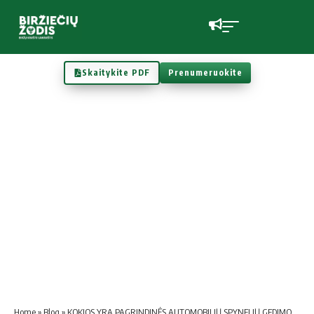
Skaitykite PDF
Prenumeruokite
Home
»
Blog
»
KOKIOS YRA PAGRINDINĖS AUTOMOBILIŲ SPYNELIŲ GEDIMO PRIEŽASTYS?