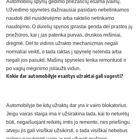
Automobilių spynų gedimo priežasčių esama įvairių.
Užvedimo spynelės dažniausiai pasidaro nebetinkamos
naudoti dėl nusidėvėjimo arba raktelio netinkamo
naudojimo. O durelių spynos įprastai genda dėl prastos jų
priežiūros, kai į jas patenka purvas, druskos mišiniai,
drėgmė. Dėl to vidinis užrakto mechanizmas negali
normaliai veikti, o tada raktas į spynelę nelenda arba
negali jos pasukti. Mašinų spyneles tenka remontuoti ir
po vagių mėginimo įsilaužti vidun.
Kokie dar automobilyje esantys užraktai gali sugesti?
Automobilyje be kitų užraktų dar yra ir vairo blokatorius.
Jeigu vairas staiga ima ir užsirakina tada, kai to neturėtų
būti, negaišuojant reikėtų imtis jo remonto, nes priešingu
atveju jis gali visiškai užsikirsti, o tada visiškai nebebus
galima pasukinėti vairo ar net užvesti mašinos.