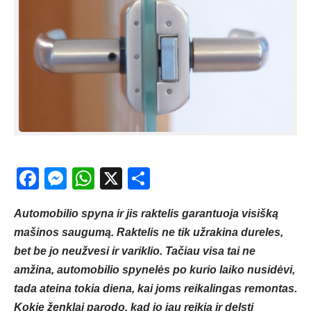
Facebook
Messenger
WhatsApp
X
Share
Automobilio spyna ir jis raktelis garantuoja visišką
mašinos saugumą. Raktelis ne tik užrakina dureles,
bet be jo neužvesi ir variklio. Tačiau visa tai ne
amžina, automobilio spynelės po kurio laiko nusidėvi,
tada ateina tokia diena, kai joms reikalingas remontas.
Kokie ženklai parodo, kad jo jau reikia ir delsti