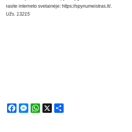
rasite interneto svetainėje:
https://spynumeistras.lt/
.
Užs. 13215
Facebook
Messenger
WhatsApp
X
Share