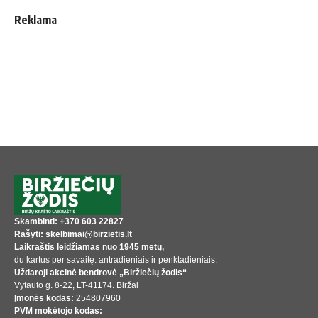
Reklama
Skambinti: +370 603 22827
Rašyti: skelbimai@birzietis.lt
Laikraštis leidžiamas nuo 1945 metų,
du kartus per savaitę: antradieniais ir penktadieniais.
Uždaroji akcinė bendrovė „Biržiečių žodis“
Vytauto g. 8-22, LT-41174. Biržai
Įmonės kodas:
254807960
PVM mokėtojo kodas: