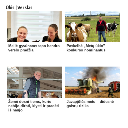
Ūkis | Verslas
Meilė gyvūnams tapo bendro
Paskelbė „Metų ūkio”
verslo pradžia
konkurso nominantus
Žemė dosni tiems, kurie
Javapjūtės metu – didesnė
nebijo dirbti, klysti ir pradėti
gaisrų rizika
iš naujo