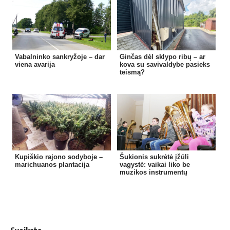
Vabalninko sankryžoje – dar
Ginčas dėl sklypo ribų – ar
viena avarija
kova su savivaldybe pasieks
teismą?
Kupiškio rajono sodyboje –
Šukionis sukrėtė įžūli
marichuanos plantacija
vagystė: vaikai liko be
muzikos instrumentų