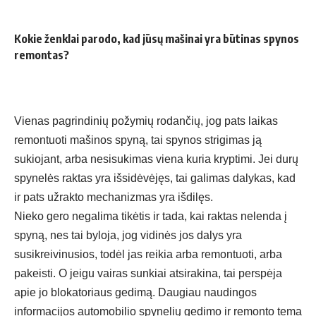
Kokie ženklai parodo, kad jūsų mašinai yra būtinas spynos
remontas?
Vienas pagrindinių požymių rodančių, jog pats laikas
remontuoti mašinos spyną, tai spynos strigimas ją
sukiojant, arba nesisukimas viena kuria kryptimi. Jei durų
spynelės raktas yra išsidėvėjęs, tai galimas dalykas, kad
ir pats užrakto mechanizmas yra išdilęs.
Nieko gero negalima tikėtis ir tada, kai raktas nelenda į
spyną, nes tai byloja, jog vidinės jos dalys yra
susikreivinusios, todėl jas reikia arba remontuoti, arba
pakeisti. O jeigu vairas sunkiai atsirakina, tai perspėja
apie jo blokatoriaus gedimą. Daugiau naudingos
informacijos automobilio spynelių gedimo ir remonto tema