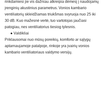
rinkdamiesi jie vis dažniau atkreipia dėmesį į naudojamų
įrenginių akustinius parametrus. Vonios kambario
ventiliatorių skleidžiamas triukšmas svyruoja nuo 25 iki
30 dB. Kuo mažesnė vertė, tuo vartotojas jaučiasi
patogiau, nes ventiliatorius tiesiog tylesnis.
●
Valdikliai
Priklausomai nuo mūsų poreikių, komforto ar sąlygų
aptarnaujamoje patalpoje, rinkoje yra įvairių vonios
kambario ventiliatoriaus valdymo versijų.