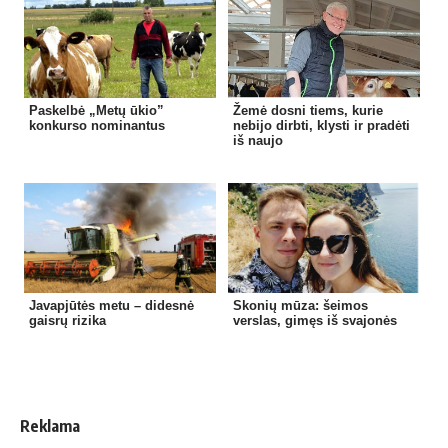
Paskelbė „Metų ūkio”
Žemė dosni tiems, kurie
konkurso nominantus
nebijo dirbti, klysti ir pradėti
iš naujo
Javapjūtės metu – didesnė
Skonių mūza: šeimos
gaisrų rizika
verslas, gimęs iš svajonės
Reklama