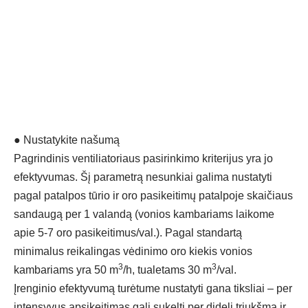
●
Nustatykite našumą
Pagrindinis ventiliatoriaus pasirinkimo kriterijus yra jo
efektyvumas. Šį parametrą nesunkiai galima nustatyti
pagal patalpos tūrio ir oro pasikeitimų patalpoje skaičiaus
sandaugą per 1 valandą (vonios kambariams laikome
apie 5-7 oro pasikeitimus/val.). Pagal standartą
minimalus reikalingas vėdinimo oro kiekis vonios
3
3
kambariams yra 50 m
/h, tualetams 30 m
/val.
Įrenginio efektyvumą turėtume nustatyti gana tiksliai – per
intensyvus apsikeitimas gali sukelti per didelį triukšmą ir