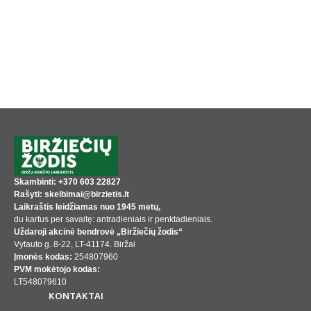
Skambinti: +370 603 22827
Rašyti: skelbimai@birzietis.lt
Laikraštis leidžiamas nuo 1945 metų,
du kartus per savaitę: antradieniais ir penktadieniais.
Uždaroji akcinė bendrovė „Biržiečių žodis“
Vytauto g. 8-22, LT-41174. Biržai
Įmonės kodas:
254807960
PVM mokėtojo kodas:
LT548079610
KONTAKTAI