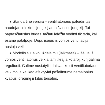
●
Standartinė versija – ventiliatoriaus paleidimas
naudojant elektros jungiklį arba šviesos jungiklį. Tai
paprasčiausias būdas, tačiau leidžia vėdinti tik tada, kai
esame patalpoje. Deja, išėjus iš vonios ventiliacija
nustoja veikti.
●
Modelis su laiko uždelsimu (laikmatis) – išėjus iš
vonios ventiliatorius veikia tam tikrą laikotarpį, kurį galima
reguliuoti. Galime nustatyti ir laisvai keisti ventiliatoriaus
veikimo laiką, kad efektyviai pašalintume nemalonius
kvapus, drėgmę ir kitus teršalus.