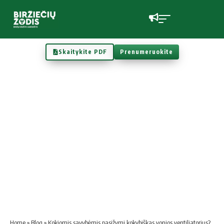
Skaitykite PDF
Prenumeruokite
Home
»
Blog
»
Kokiomis savybėmis pasižymi kokybiškas vonios ventiliatorius?