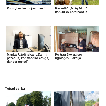
Kantrybės keliaujantiems!
Paskelbė „Metų ūkio”
konkurso nominantus
Mantas Užolinskas: „Dalinti
Po tragiško gaisro –
pažadus, kad vanduo atpigs,
ugniagesių akcija
dar per anksti”
Teisėtvarka