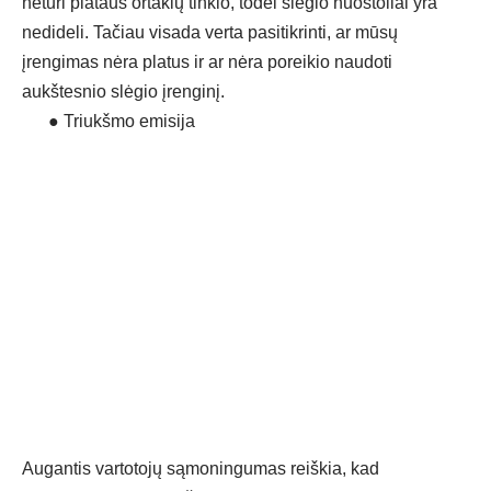
neturi plataus ortakių tinklo, todėl slėgio nuostoliai yra
nedideli. Tačiau visada verta pasitikrinti, ar mūsų
įrengimas nėra platus ir ar nėra poreikio naudoti
aukštesnio slėgio įrenginį.
●
Triukšmo emisija
Augantis vartotojų sąmoningumas reiškia, kad