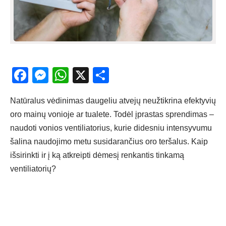
Facebook
Messenger
WhatsApp
X
Share
Natūralus vėdinimas daugeliu atvejų neužtikrina efektyvių
oro mainų vonioje ar tualete. Todėl įprastas sprendimas –
naudoti vonios ventiliatorius, kurie didesniu intensyvumu
šalina naudojimo metu susidarančius oro teršalus. Kaip
išsirinkti ir į ką atkreipti dėmesį renkantis tinkamą
ventiliatorių?