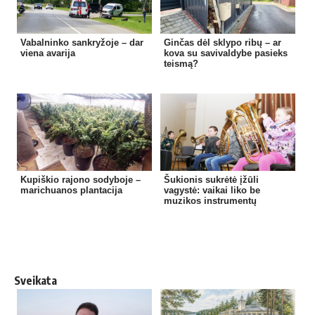
Vabalninko sankryžoje – dar
Ginčas dėl sklypo ribų – ar
viena avarija
kova su savivaldybe pasieks
teismą?
Kupiškio rajono sodyboje –
Šukionis sukrėtė įžūli
marichuanos plantacija
vagystė: vaikai liko be
muzikos instrumentų
Sveikata