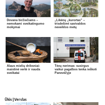
Dovana biržiečiams –
„Likėnų „kurortas” –
nemokami sveikatingumo
trisdešimt savivaldos
mokymai
neveiklos metų
Alaus mielių dribsniai:
Tėvų nerimas: susirgus
maistinė vertė ir nauda
vaikui pagalbos tenka ieškoti
sveikatai
Panevėžyje
Ūkis | Verslas