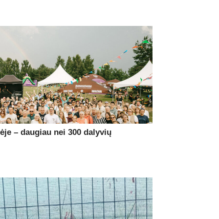
je – daugiau nei 300 dalyvių