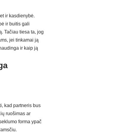
bet ir kasdienybė.
 ir buitis gali
. Tačiau tiesa ta, jog
ams, jei tinkamai ją
 naudinga ir kaip ją
ga
i, kad partneris bus
čių ruošimas ar
uoseklumo forma ypač
ramsčiu.