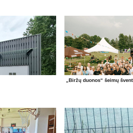
„Biržų duonos“ šeimų šventė