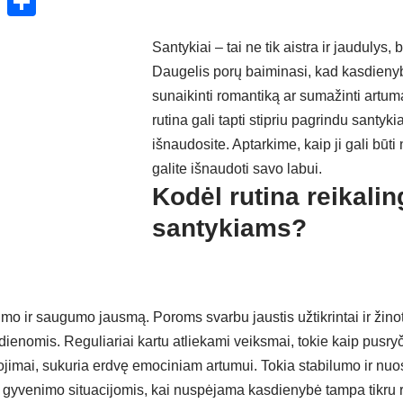
ok
enger
atsApp
X
Share
Santykiai – tai ne tik aistra ir jaudulys, 
Daugelis porų baiminasi, kad kasdienybė
sunaikinti romantiką ar sumažinti artumą
rutina gali tapti stipriu pagrindu santyki
išnaudosite. Aptarkime, kaip ji gali būti
galite išnaudoti savo labui.
Kodėl rutina reikalin
santykiams?
umo ir saugumo jausmą. Poroms svarbu jaustis užtikrintai ir žinot
s dienomis. Reguliariai kartu atliekami veiksmai, tokie kaip pusry
iojimai, sukuria erdvę emociniam artumui. Tokia stabilumo ir n
s gyvenimo situacijomis, kai nuspėjama kasdienybė tampa tikru 