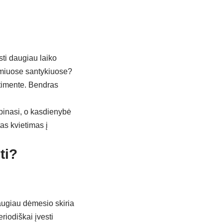
sti daugiau laiko
ymiuose santykiuose?
imente. Bendras
pinasi, o kasdienybė
tas kvietimas į
ti?
daugiau dėmesio skiria
riodiškai įvesti