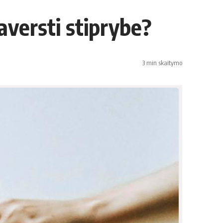
paversti stiprybe?
3 min skaitymo