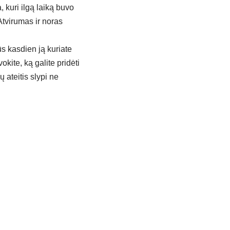
 kuri ilgą laiką buvo
Atvirumas ir noras
ūs kasdien ją kuriate
okite, ką galite pridėti
 ateitis slypi ne