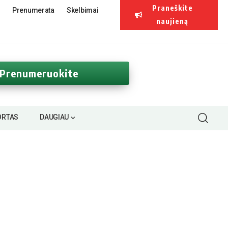
Praneškite
Prenumerata
Skelbimai
naujieną
Prenumeruokite
ORTAS
DAUGIAU