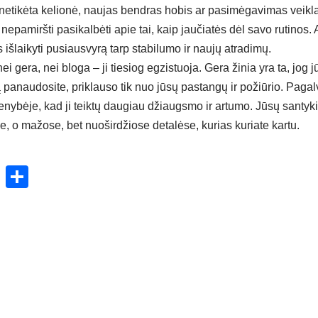
i netikėta kelionė, naujas bendras hobis ar pasimėgavimas veikla,
nepamiršti pasikalbėti apie tai, kaip jaučiatės dėl savo rutinos. 
s išlaikyti pusiausvyrą tarp stabilumo ir naujų atradimų.
 gera, nei bloga – ji tiesiog egzistuoja. Gera žinia yra ta, jog j
ją panaudosite, priklauso tik nuo jūsų pastangų ir požiūrio. Pagalv
enybėje, kad ji teiktų daugiau džiaugsmo ir artumo. Jūsų santykių
, o mažose, bet nuoširdžiose detalėse, kurias kuriate kartu.
ok
enger
atsApp
X
Share