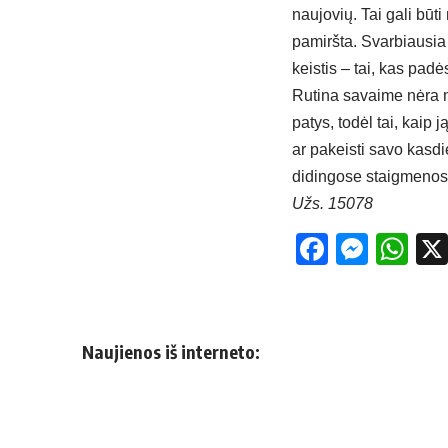
naujovių. Tai gali būt
pamiršta. Svarbiausia 
keistis – tai, kas padė
Rutina savaime nėra nei
patys, todėl tai, kaip 
ar pakeisti savo kasdi
didingose staigmenose
Užs. 15078
Facebo
Mess
Wh
Naujienos iš interneto: