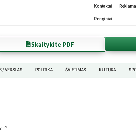
Kontaktai
Reklama
Renginiai
Skaitykite PDF
S / VERSLAS
POLITIKA
ŠVIETIMAS
KULTŪRA
SP
rybe?