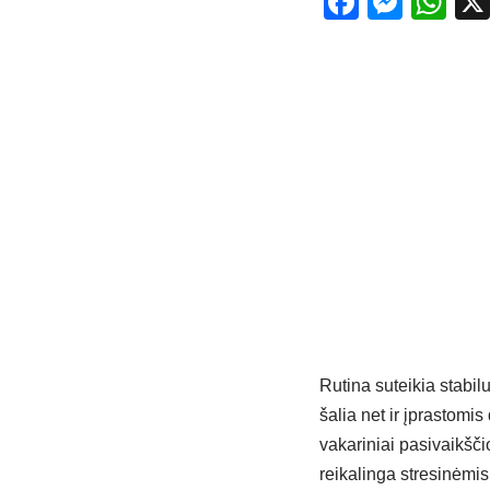
Facebo
Mess
Wh
Rutina suteikia stabil
šalia net ir įprastomi
vakariniai pasivaikšč
reikalinga stresinėmi