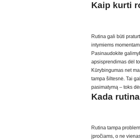
Kaip kurti 
Rutina gali būti pratu
intymiems momentams. 
Pasinaudokite galimyb
apsisprendimas dėl tok
Kūrybingumas net maž
tampa šiltesnė. Tai gal
pasimatymą – toks dėm
Kada rutina
Rutina tampa problema 
įpročiams, o ne vienas