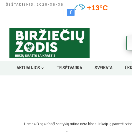
ŠEŠTADIENIS, 2026-08-08
+13°C
AKTUALIJOS
TEISĖTVARKA
SVEIKATA
ŪKI
Home
»
Blog
»
Kodėl santykių rutina nėra blogai ir kaip ją paversti stip