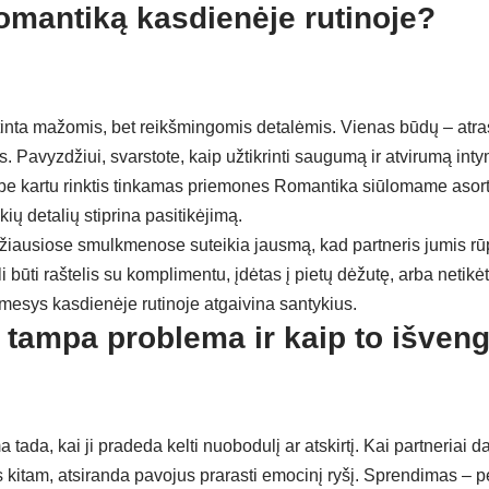
romantiką kasdienėje rutinoje?
rtinta mažomis, bet reikšmingomis detalėmis. Vienas būdų – atra
Pavyzdžiui, svarstote, kaip užtikrinti saugumą ir atvirumą int
e kartu rinktis tinkamas priemones
Romantika
siūlomame asort
ių detalių stiprina pasitikėjimą.
iausiose smulkmenose suteikia jausmą, kad partneris jumis rū
i būti raštelis su komplimentu, įdėtas į pietų dėžutę, arba netikė
esys kasdienėje rutinoje atgaivina santykius.
 tampa problema ir kaip to išveng
tada, kai ji pradeda kelti nuobodulį ar atskirtį. Kai partneriai 
 kitam, atsiranda pavojus prarasti emocinį ryšį. Sprendimas – pe