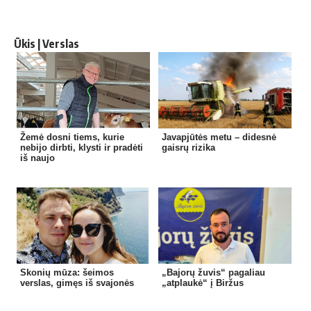
Ūkis | Verslas
Žemė dosni tiems, kurie
Javapjūtės metu – didesnė
nebijo dirbti, klysti ir pradėti
gaisrų rizika
iš naujo
Skonių mūza: šeimos
„Bajorų žuvis“ pagaliau
verslas, gimęs iš svajonės
„atplaukė“ į Biržus