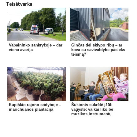
Teisėtvarka
Vabalninko sankryžoje – dar
Ginčas dėl sklypo ribų – ar
viena avarija
kova su savivaldybe pasieks
teismą?
Kupiškio rajono sodyboje –
Šukionis sukrėtė įžūli
marichuanos plantacija
vagystė: vaikai liko be
muzikos instrumentų