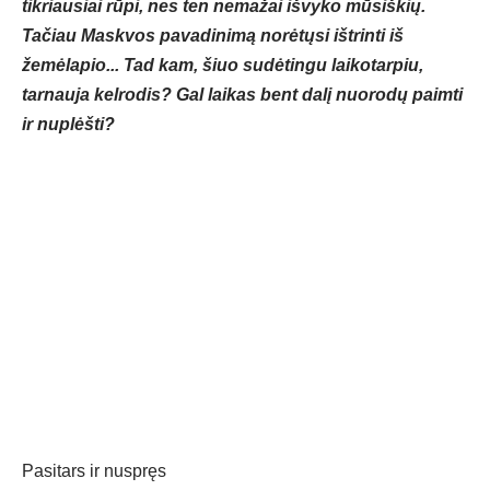
tikriausiai rūpi, nes ten nemažai išvyko mūsiškių.
Tačiau Maskvos pavadinimą norėtųsi ištrinti iš
žemėlapio... Tad kam, šiuo sudėtingu laikotarpiu,
tarnauja kelrodis? Gal laikas bent dalį nuorodų paimti
ir nuplėšti?
Pasitars ir nuspręs