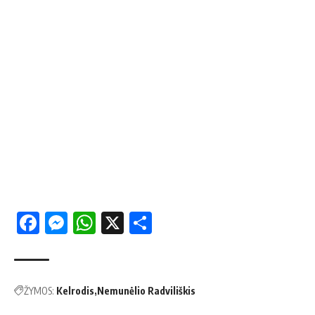
Facebook
Messenger
WhatsApp
X
Share
ŽYMOS:
Kelrodis
Nemunėlio Radviliškis