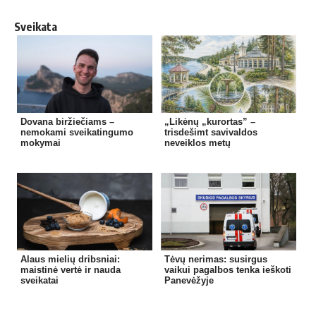
Sveikata
Dovana biržiečiams –
„Likėnų „kurortas” –
nemokami sveikatingumo
trisdešimt savivaldos
mokymai
neveiklos metų
Alaus mielių dribsniai:
Tėvų nerimas: susirgus
maistinė vertė ir nauda
vaikui pagalbos tenka ieškoti
sveikatai
Panevėžyje