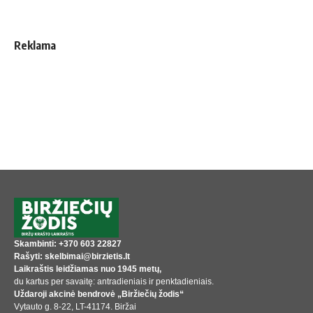
Reklama
Skambinti: +370 603 22827
Rašyti: skelbimai@birzietis.lt
Laikraštis leidžiamas nuo 1945 metų,
du kartus per savaitę: antradieniais ir penktadieniais.
Uždaroji akcinė bendrovė „Biržiečių žodis“
Vytauto g. 8-22, LT-41174. Biržai