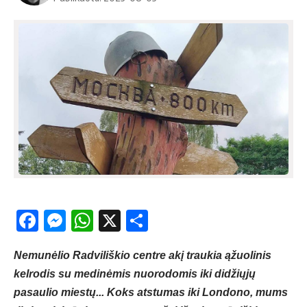
Facebook
Messenger
WhatsApp
X
Share
Nemunėlio Radviliškio centre akį traukia ąžuolinis
kelrodis su medinėmis nuorodomis iki didžiųjų
pasaulio miestų... Koks atstumas iki Londono, mums