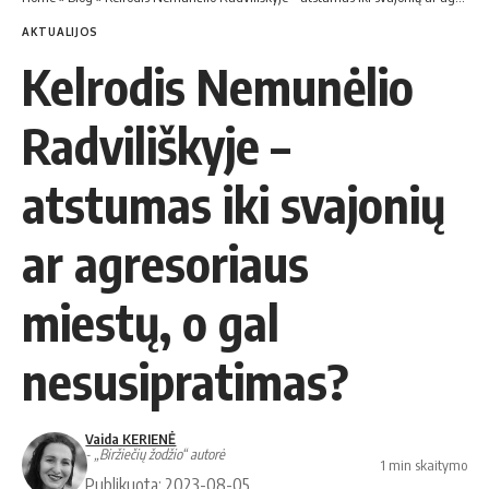
AKTUALIJOS
Kelrodis Nemunėlio
Radviliškyje –
atstumas iki svajonių
ar agresoriaus
miestų, o gal
nesusipratimas?
Vaida KERIENĖ
- „Biržiečių žodžio“ autorė
1 min skaitymo
Publikuota: 2023-08-05