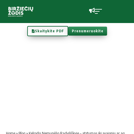
Skaitykite PDF
Prenumeruokite
Home
»
Blog
»
Kelrodis Nemunėlio Radviliškyje – atstumas iki svajonių ar agresoriaus miestų, o gal nesusipratimas?