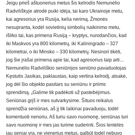
Jeigu prieš aštuonerius metus šis kelrodis Nemunėlio
Radviliškyje atrodė puiki idėja, tai karo Ukrainoje metu,
kai agresorius yra Rusija, kelia nerimą. Žmonės
nesupranta, kodėl sovietinių simbolių naikinimo metu,
išliko tai, kas primena Rusiją – kryptys, nurodančios, kad
iki Maskvos yra 800 kilometrų, iki Kaliningrado – 327
kilometrai, o iki Minsko – 330 kilometrų. Nesinori tikėti,
jog šie įrašai primena apie tai, kad agresorius taip arti…
Nemunėlio Radviliškio seniūnijos seniūno pavaduotojas
Kęstutis Jasikas, paklaustas, kaip vertina kelrodį, atsakė,
jog dėl šio objekto pasitars su seniūnu ir priims
sprendimą. „Galime tik padėkoti už pastebėjimus.
Seniūnas grįš ir mes sutvarkysime. Šituos reikalus
sprendžia seniūnas, aš jį tik laikinai pavaduoju, todėl
komentuoti nenoriu. Aš turiu savo nuomonę, seniūnas turi
savo nuomonę ir mes jas turime suderinti. Šios lentelės
jau seniai yra, ne vienerius metus, galbūt todėl nebuvo