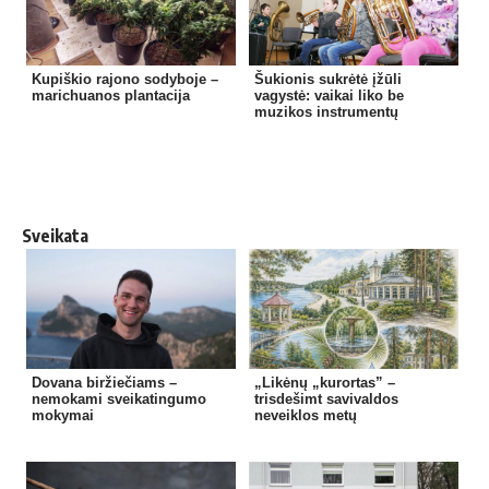
Kupiškio rajono sodyboje –
Šukionis sukrėtė įžūli
marichuanos plantacija
vagystė: vaikai liko be
muzikos instrumentų
Sveikata
Dovana biržiečiams –
„Likėnų „kurortas” –
nemokami sveikatingumo
trisdešimt savivaldos
mokymai
neveiklos metų