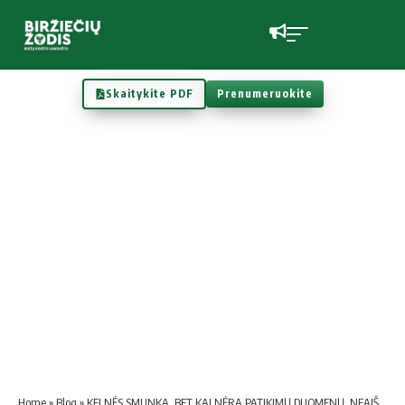
Skaitykite PDF
Prenumeruokite
Home
»
Blog
»
KELNĖS SMUNKA, BET KAI NĖRA PATIKIMŲ DUOMENŲ, NEAIŠKU, KODĖL JOS SMUNKA?