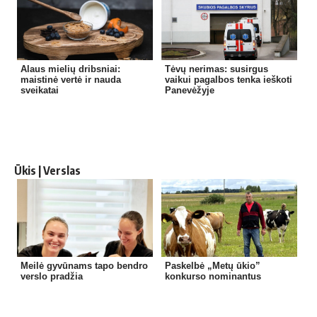
Alaus mielių dribsniai:
Tėvų nerimas: susirgus
maistinė vertė ir nauda
vaikui pagalbos tenka ieškoti
sveikatai
Panevėžyje
Ūkis | Verslas
Meilė gyvūnams tapo bendro
Paskelbė „Metų ūkio”
verslo pradžia
konkurso nominantus