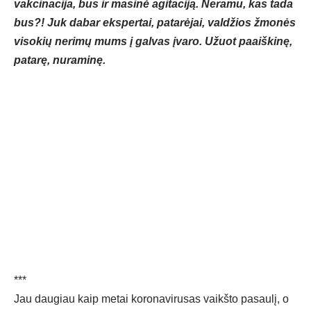
vakcinacija, bus ir masinė agitaciją. Neramu, kas tada
bus?! Juk dabar ekspertai, patarėjai, valdžios žmonės
visokių nerimų mums į galvas įvaro. Užuot paaiškinę,
patarę, nuraminę.
***
Jau daugiau kaip metai koronavirusas vaikšto pasaulį, o