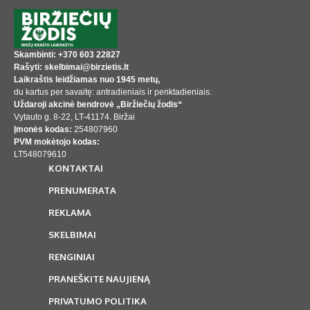
Skambinti: +370 603 22827
Rašyti: skelbimai@birzietis.lt
Laikraštis leidžiamas nuo 1945 metų,
du kartus per savaitę: antradieniais ir penktadieniais.
Uždaroji akcinė bendrovė „Biržiečių žodis“
Vytauto g. 8-22, LT-41174. Biržai
Įmonės kodas:
254807960
PVM mokėtojo kodas:
LT548079610
KONTAKTAI
PRENUMERATA
REKLAMA
SKELBIMAI
RENGINIAI
PRANEŠKITE NAUJIENĄ
PRIVATUMO POLITIKA