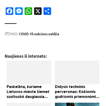
Facebook
Messenger
WhatsApp
X
Share
ŽYMOS:
COVID-19
vakcinos
valdžia
Naujienos iš interneto: