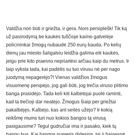
Valdžia nori būti ir griežta, ir gera. Nors persiplėšk! Tik ką
už pasirodymą be kaukės tuščioje kaimo gatvelėje
policininkai žmogų nubaudė 250 eurų bauda. Po kelių
dienų jau miesto šaligatviu leidžia galima eiti kaukės,
jeigu prie kito praeivio nepriartėsi arčiau kaip du metrus. Ir
taip vyksta tada, kai padėtis su tuo virusu nė per nago
juodymą nepagerėjo?! Vienas valdžios žmogus
visuomenę perspėjo, jog gali būti, jog trečia viruso plitimo
banga prasidėjo. Tada keli kiti kalbėtojai puolė raminti,
kad ta trečioji dar neatėjo. Žmogus šiaip per griežtai
pakalbėjęs. Kalbėjo, kas ant seilės užėjo? Ir kokią
reikšmę mums turi nuo kokios bangos tą virusą
pasigausime? Tegul gudručiai ima ir pasako, kiek tų
bangų bus. Kai bangos numeris didesnis, tai ji baisesnė