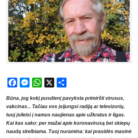
Facebook
Messenger
WhatsApp
X
Share
Būna, jog kokį pusdienį pavyksta primiršti virusus,
vakcinas... Tačiau vos įsijungsi radiją ar televizorių,
tuoj įsileisi į namus naujienas apie užkratus ir ligas.
Kai kas sako: per mažai apie koronavirusą bei skiepų
naudą skelbiama. Tuoj nuramina: kai prasidės masinė