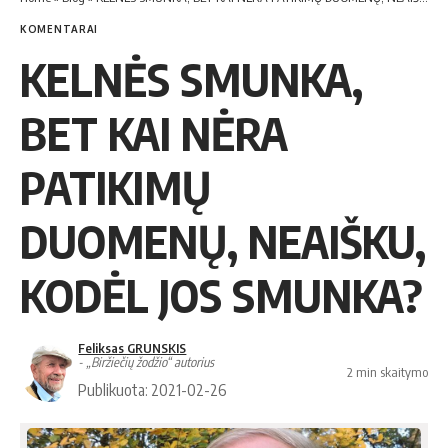
KOMENTARAI
KELNĖS SMUNKA,
BET KAI NĖRA
PATIKIMŲ
DUOMENŲ, NEAIŠKU,
KODĖL JOS SMUNKA?
Feliksas GRUNSKIS
- „Biržiečių žodžio“ autorius
2 min skaitymo
Publikuota: 2021-02-26