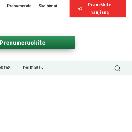
Praneškite
Prenumerata
Skelbimai
naujieną
Prenumeruokite
ORTAS
DAUGIAU