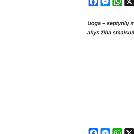
Facebo
Mess
Wh
Uoga – septynių mė
akys žiba smalsumu
Facebo
Mess
Wh