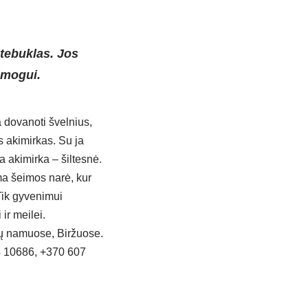
stebuklas. Jos
žmogui.
a dovanoti švelnius,
 akimirkas. Su ja
 akimirka – šiltesnė.
a šeimos narė, kur
 Tik gyvenimui
ir meilei.
nų namuose, Biržuose.
24 10686, +370 607