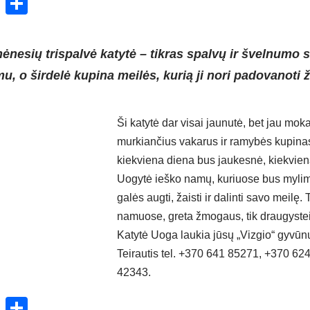
ok
enger
atsApp
X
Share
nesių trispalvė katytė – tikras spalvų ir švelnumo 
, o širdelė kupina meilės, kurią ji nori padovanoti 
Ši katytė dar visai jaunutė, bet jau mok
murkiančius vakarus ir ramybės kupinas
kiekviena diena bus jaukesnė, kiekviena
Uogytė ieško namų, kuriuose bus mylim
galės augti, žaisti ir dalinti savo meilę.
namuose, greta žmogaus, tik draugystei 
Katytė Uoga laukia jūsų „Vizgio“ gyvū
Teirautis tel. +370 641 85271, +370 6
42343.
ok
enger
atsApp
X
Share