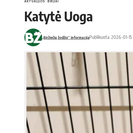
AKTUALIJOS
BIRŽAI
Katytė Uoga
Publikuota: 2026-01-15
„Biržiečių žodžio“ informacija