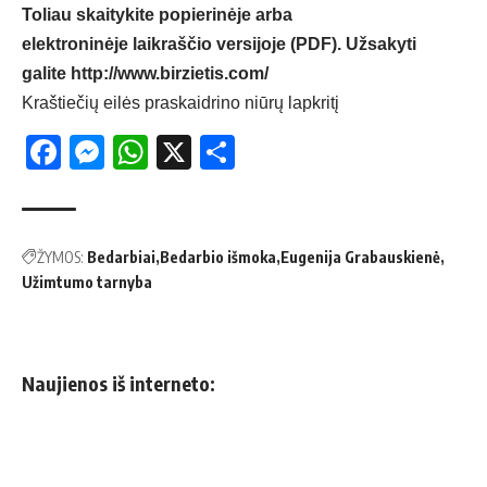
Toliau skaitykite popierinėje arba
elektroninėje laikraščio versijoje (PDF). Užsakyti
galite
http://www.birzietis.com/
Kraštiečių eilės praskaidrino niūrų lapkritį
Facebook
Messenger
WhatsApp
X
Share
ŽYMOS:
Bedarbiai
Bedarbio išmoka
Eugenija Grabauskienė
Užimtumo tarnyba
Naujienos iš interneto: