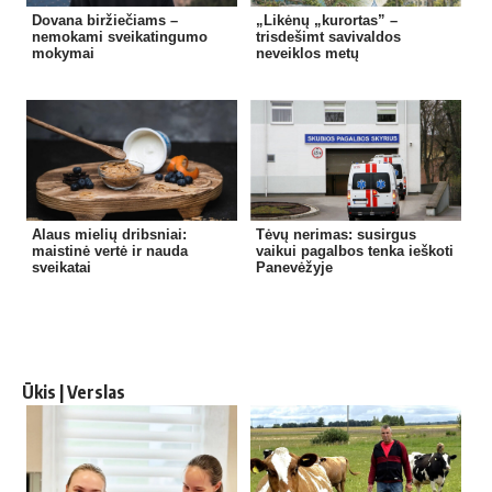
Dovana biržiečiams –
„Likėnų „kurortas” –
nemokami sveikatingumo
trisdešimt savivaldos
mokymai
neveiklos metų
Alaus mielių dribsniai:
Tėvų nerimas: susirgus
maistinė vertė ir nauda
vaikui pagalbos tenka ieškoti
sveikatai
Panevėžyje
Ūkis | Verslas