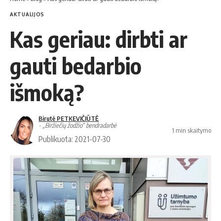
AKTUALIJOS
Kas geriau: dirbti ar
gauti bedarbio
išmoką?
Birutė PETKEVIČIŪTĖ
- „Biržiečių žodžio“ bendradarbė
1 min skaitymo
Publikuota: 2021-07-30