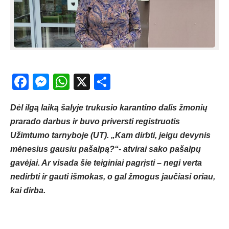
Facebook
Messenger
WhatsApp
X
Share
Dėl ilgą laiką šalyje trukusio karantino dalis žmonių
prarado darbus ir buvo priversti registruotis
Užimtumo tarnyboje (UT). „Kam dirbti, jeigu devynis
mėnesius gausiu pašalpą?“- atvirai sako pašalpų
gavėjai. Ar visada šie teiginiai pagrįsti – negi verta
nedirbti ir gauti išmokas, o gal žmogus jaučiasi oriau,
kai dirba.