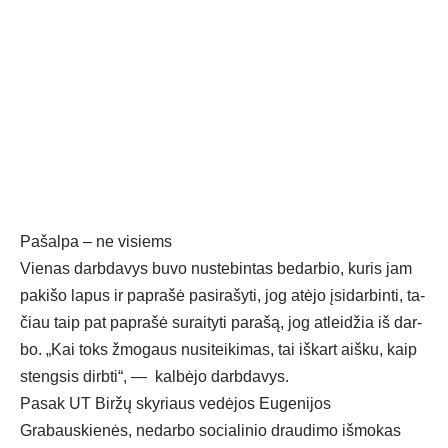
Pašalpa – ne visiems
Vie­nas darb­da­vys buvo nu­ste­bintas be­dar­bio, ku­ris jam
pa­ki­šo la­pus ir pa­pra­šė pa­si­ra­šy­ti, jog atė­jo įsi­dar­bin­ti, ta­
čiau taip pa­t pa­pra­šė su­rai­ty­ti pa­ra­šą, jog at­lei­džia iš dar­
bo. „Kai toks žmo­gaus nu­si­tei­ki­mas, tai iš­kart aiš­ku, kaip
steng­sis dirb­ti“, — kal­bė­jo darb­da­vys.
Pasak UT Biržų skyriaus vedėjos Eugenijos
Grabauskienės, nedarbo socialinio draudimo išmokas