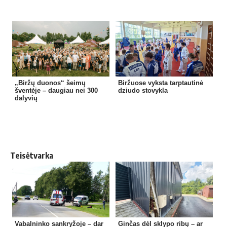
„Biržų duonos“ šeimų
Biržuose vyksta tarptautinė
šventėje – daugiau nei 300
dziudo stovykla
dalyvių
Teisėtvarka
Vabalninko sankryžoje – dar
Ginčas dėl sklypo ribų – ar