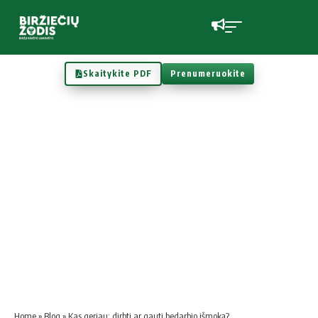
Skaitykite PDF
Prenumeruokite
Home
»
Blog
»
Kas geriau: dirbti ar gauti bedarbio išmoką?