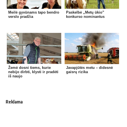
Meilė gyvūnams tapo bendro
Paskelbė „Metų ūkio”
verslo pradžia
konkurso nominantus
Žemė dosni tiems, kurie
Javapjūtės metu – didesnė
nebijo dirbti, klysti ir pradėti
gaisrų rizika
iš naujo
Reklama