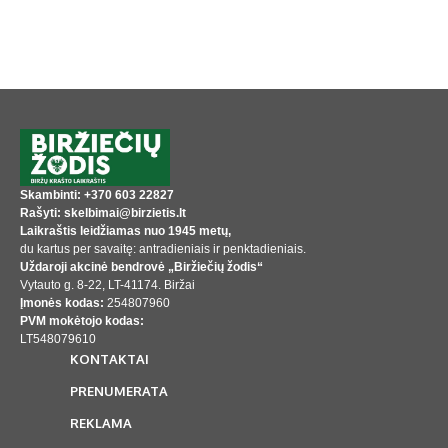
Skambinti: +370 603 22827
Rašyti: skelbimai@birzietis.lt
Laikraštis leidžiamas nuo 1945 metų,
du kartus per savaitę: antradieniais ir penktadieniais.
Uždaroji akcinė bendrovė „Biržiečių žodis“
Vytauto g. 8-22, LT-41174. Biržai
Įmonės kodas:
254807960
PVM mokėtojo kodas:
LT548079610
KONTAKTAI
PRENUMERATA
REKLAMA