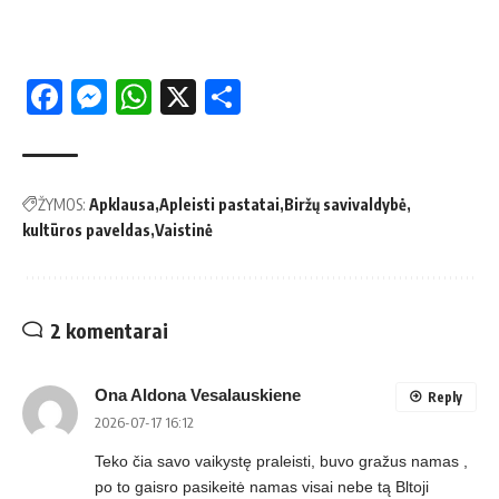
Facebook
Messenger
WhatsApp
X
Share
ŽYMOS:
Apklausa
Apleisti pastatai
Biržų savivaldybė
kultūros paveldas
Vaistinė
2 komentarai
Ona Aldona Vesalauskiene
Reply
2026-07-17 16:12
Teko čia savo vaikystę praleisti, buvo gražus namas ,
po to gaisro pasikeitė namas visai nebe tą Bltoji