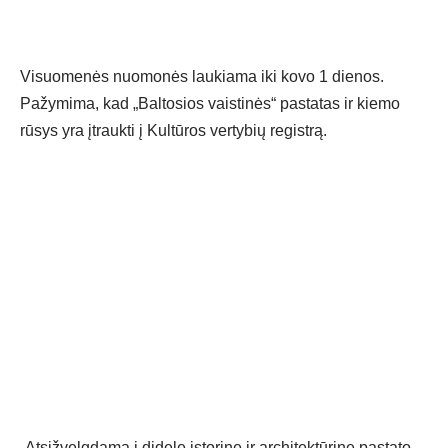
Visuomenės nuomonės laukiama iki kovo 1 dienos.
Pažymima, kad „Baltosios vaistinės“ pastatas ir kiemo
rūsys yra įtraukti į Kultūros vertybių registrą.
„Atsižvelgdama į didelę istorinę ir architektūrinę pastato