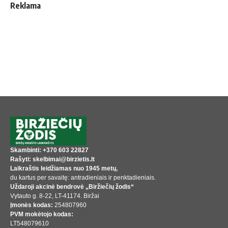
Reklama
Skambinti: +370 603 22827
Rašyti: skelbimai@birzietis.lt
Laikraštis leidžiamas nuo 1945 metų,
du kartus per savaitę: antradieniais ir penktadieniais.
Uždaroji akcinė bendrovė „Biržiečių žodis“
Vytauto g. 8-22, LT-41174. Biržai
Įmonės kodas:
254807960
PVM mokėtojo kodas:
LT548079610