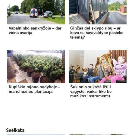
Vabalninko sankryžoje – dar
Ginčas dėl sklypo ribų – ar
viena avarija
kova su savivaldybe pasieks
teismą?
Kupiškio rajono sodyboje –
Šukionis sukrėtė įžūli
marichuanos plantacija
vagystė: vaikai liko be
muzikos instrumentų
Sveikata