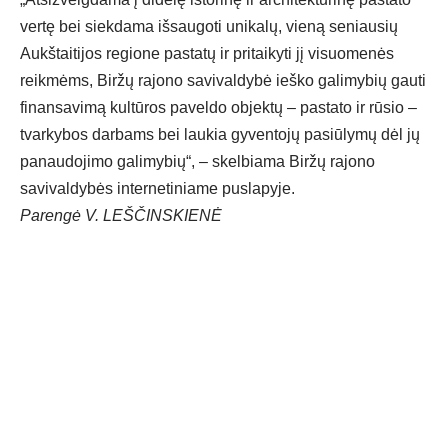
vertę bei siekdama išsaugoti unikalų, vieną seniausių
Aukštaitijos regione pastatų ir pritaikyti jį visuomenės
reikmėms, Biržų rajono savivaldybė ieško galimybių gauti
finansavimą kultūros paveldo objektų – pastato ir rūsio –
tvarkybos darbams bei laukia gyventojų pasiūlymų dėl jų
panaudojimo galimybių“, – skelbiama Biržų rajono
savivaldybės internetiniame puslapyje.
Parengė V. LEŠČINSKIENĖ