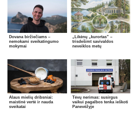
Dovana biržiečiams –
„Likėnų „kurortas” –
nemokami sveikatingumo
trisdešimt savivaldos
mokymai
neveiklos metų
Alaus mielių dribsniai:
Tėvų nerimas: susirgus
maistinė vertė ir nauda
vaikui pagalbos tenka ieškoti
sveikatai
Panevėžyje