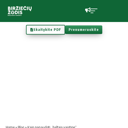
Skaitykite PDF
Prenumeruokite
Home
»
Blog
»
Kaip panaudoti „bal­tąją vais­ti­nę“