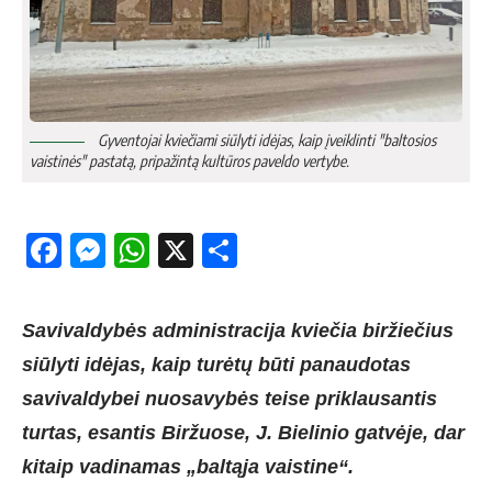
Gyventojai kviečiami siūlyti idėjas, kaip įveiklinti "baltosios
vaistinės" pastatą, pripažintą kultūros paveldo vertybe.
Facebook
Messenger
WhatsApp
X
Share
Savivaldybės administracija kviečia biržiečius
siūlyti idėjas, kaip turėtų būti panaudotas
savivaldybei nuosavybės teise priklausantis
turtas, esantis Biržuose, J. Bielinio gatvėje, dar
kitaip vadinamas „baltąja vaistine“.