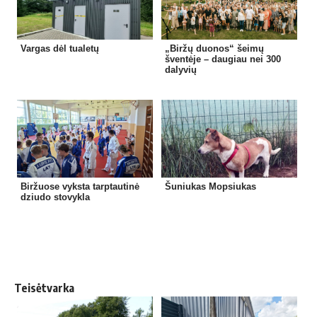
Vargas dėl tualetų
„Biržų duonos“ šeimų
šventėje – daugiau nei 300
dalyvių
Biržuose vyksta tarptautinė
Šuniukas Mopsiukas
dziudo stovykla
Teisėtvarka