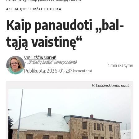
AKTUALIJOS
BIRŽAI
POLITIKA
Kaip panaudoti „bal­
tąją vais­ti­nę“
Vilė LEŠČINSKIENĖ
- „Biržiečių žodžio“ korespondentė
1 min skaitymo
Publikuota: 2026-01-23
2 komentarai
V. Leščinskienės nuotr.