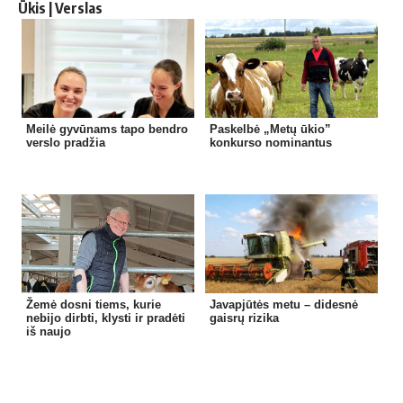
Ūkis | Verslas
Meilė gyvūnams tapo bendro
Paskelbė „Metų ūkio”
verslo pradžia
konkurso nominantus
Žemė dosni tiems, kurie
Javapjūtės metu – didesnė
nebijo dirbti, klysti ir pradėti
gaisrų rizika
iš naujo