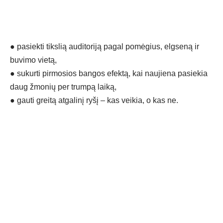
●
pasiekti tikslią auditoriją pagal pomėgius, elgseną ir
buvimo vietą,
●
sukurti pirmosios bangos efektą, kai naujiena pasiekia
daug žmonių per trumpą laiką,
●
gauti greitą atgalinį ryšį – kas veikia, o kas ne.