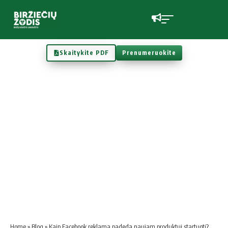
Skaitykite PDF
Prenumeruokite
Home
»
Blog
»
Kaip Facebook reklama padeda naujam produktui startuoti?