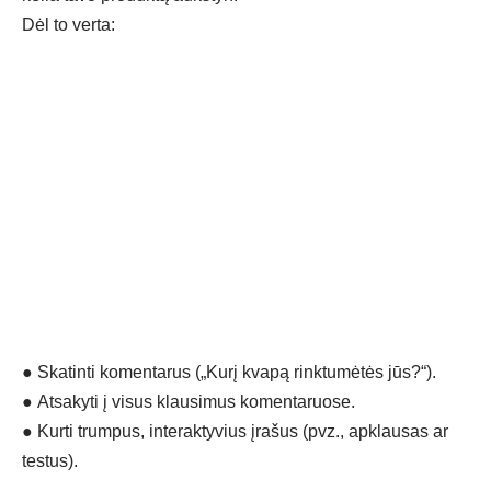
Dėl to verta:
●
Skatinti komentarus („Kurį kvapą rinktumėtės jūs?“).
●
Atsakyti į visus klausimus komentaruose.
●
Kurti trumpus, interaktyvius įrašus (pvz., apklausas ar
testus).