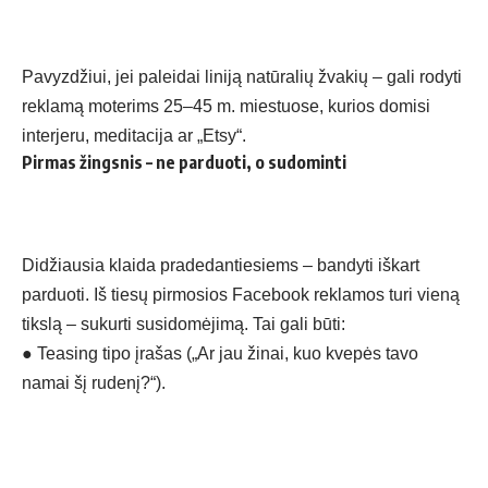
Pavyzdžiui, jei paleidai liniją natūralių žvakių – gali rodyti
reklamą moterims 25–45 m. miestuose, kurios domisi
interjeru, meditacija ar „Etsy“.
Pirmas žingsnis – ne parduoti, o sudominti
Didžiausia klaida pradedantiesiems – bandyti iškart
parduoti. Iš tiesų pirmosios Facebook reklamos turi vieną
tikslą – sukurti susidomėjimą. Tai gali būti:
●
Teasing tipo įrašas („Ar jau žinai, kuo kvepės tavo
namai šį rudenį?“).