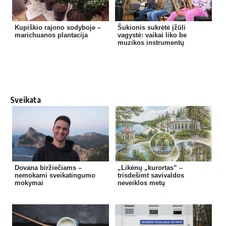
Kupiškio rajono sodyboje –
Šukionis sukrėtė įžūli
marichuanos plantacija
vagystė: vaikai liko be
muzikos instrumentų
Sveikata
Dovana biržiečiams –
„Likėnų „kurortas” –
nemokami sveikatingumo
trisdešimt savivaldos
mokymai
neveiklos metų