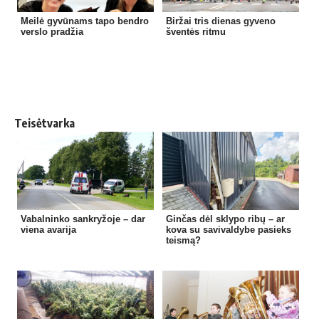
Meilė gyvūnams tapo bendro
Biržai tris dienas gyveno
verslo pradžia
šventės ritmu
Teisėtvarka
Vabalninko sankryžoje – dar
Ginčas dėl sklypo ribų – ar
viena avarija
kova su savivaldybe pasieks
teismą?