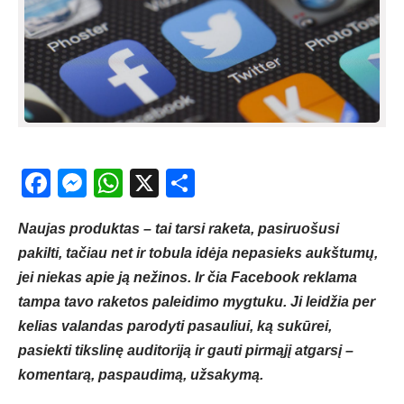
Facebook
Messenger
WhatsApp
X
Share
Naujas produktas – tai tarsi raketa, pasiruošusi
pakilti, tačiau net ir tobula idėja nepasieks aukštumų,
jei niekas apie ją nežinos. Ir čia Facebook reklama
tampa tavo raketos paleidimo mygtuku. Ji leidžia per
kelias valandas parodyti pasauliui, ką sukūrei,
pasiekti tikslinę auditoriją ir gauti pirmąjį atgarsį –
komentarą, paspaudimą, užsakymą.