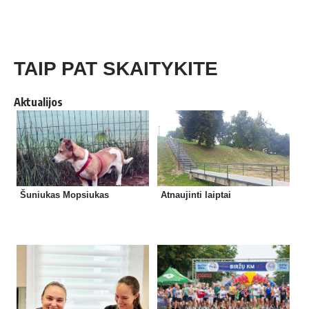
TAIP PAT SKAITYKITE
Aktualijos
Šuniukas Mopsiukas
Atnaujinti laiptai