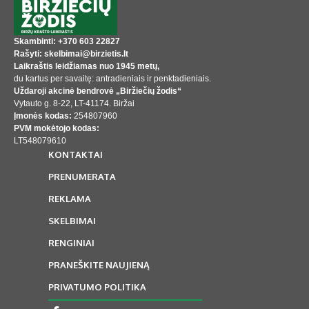
Skambinti: +370 603 22827
Rašyti: skelbimai@birzietis.lt
Laikraštis leidžiamas nuo 1945 metų,
du kartus per savaitę: antradieniais ir penktadieniais.
Uždaroji akcinė bendrovė „Biržiečių žodis“
Vytauto g. 8-22, LT-41174. Biržai
Įmonės kodas:
254807960
PVM mokėtojo kodas:
LT548079610
KONTAKTAI
PRENUMERATA
REKLAMA
SKELBIMAI
RENGINIAI
PRANEŠKITE NAUJIENĄ
PRIVATUMO POLITIKA