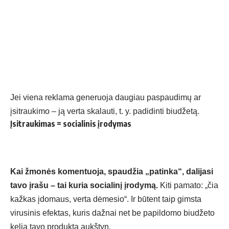
Jei viena reklama generuoja daugiau paspaudimų ar
įsitraukimo – ją verta skalauti, t. y. padidinti biudžetą.
Įsitraukimas = socialinis įrodymas
Kai žmonės komentuoja, spaudžia „patinka“, dalijasi
tavo įrašu – tai kuria socialinį įrodymą.
Kiti pamato: „čia
kažkas įdomaus, verta dėmesio“. Ir būtent taip gimsta
virusinis efektas, kuris dažnai net be papildomo biudžeto
kelia tavo produktą aukštyn.