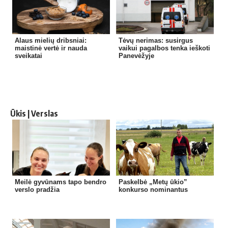
Alaus mielių dribsniai:
Tėvų nerimas: susirgus
maistinė vertė ir nauda
vaikui pagalbos tenka ieškoti
sveikatai
Panevėžyje
Ūkis | Verslas
Meilė gyvūnams tapo bendro
Paskelbė „Metų ūkio”
verslo pradžia
konkurso nominantus