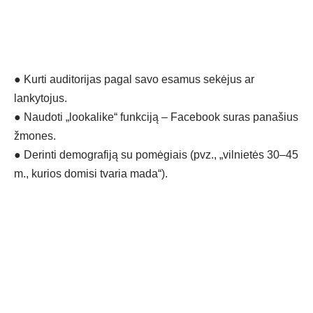
●
Kurti auditorijas pagal savo esamus sekėjus ar
lankytojus.
●
Naudoti „lookalike“ funkciją – Facebook suras panašius
žmones.
●
Derinti demografiją su pomėgiais (pvz., „vilnietės 30–45
m., kurios domisi tvaria mada“).