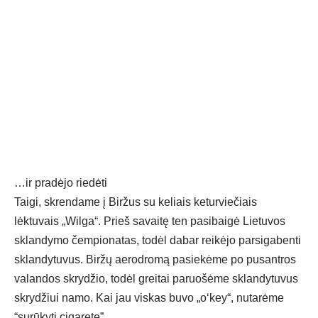
…ir pradėjo riedėti
Taigi, skrendame į Biržus su keliais keturviečiais
lėktuvais „Wilga“. Prieš savaitę ten pasibaigė Lietuvos
sklandymo čempionatas, todėl dabar reikėjo parsigabenti
sklandytuvus. Biržų aerodromą pasiekėme po pusantros
valandos skrydžio, todėl greitai paruošėme sklandytuvus
skrydžiui namo. Kai jau viskas buvo „o‘key“, nutarėme
“surūkyti cigaretę”.