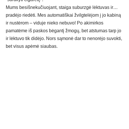
Mums besišnekučiuojant, staiga suburzgė lėktuvas ir…
pradėjo riedėti. Mes automatiškai žvilgtelėjom į jo kabiną
ir nustėrom – viduje nieko nebuvo! Po akimirkos
pamatėme iš paskos bėgantį žmogų, bet atstumas tarp jo
ir lėktuvo tik didėjo. Nors sąmonė dar to nenorėjo suvokti,
bet visus apėmė siaubas.