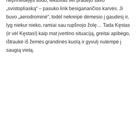
nepririedėjęs sodo, lėktuvas vėl pradėjo savo
„svistopliaską“ – pasuko link besiganančios karvės. Ji
buvo „aerodrominė“, todėl nekreipė dėmesio į gaudesį ir,
lyg niekur nieko, ramiai sau rupšnojo žolę… Tada Kęstas
(ir vėl Kęstas!) kaip mat įvertino situaciją, greitai apibėgo,
ištraukė iš žemės grandinės kuolą ir gyvulį nutempė į
saugią vietą.