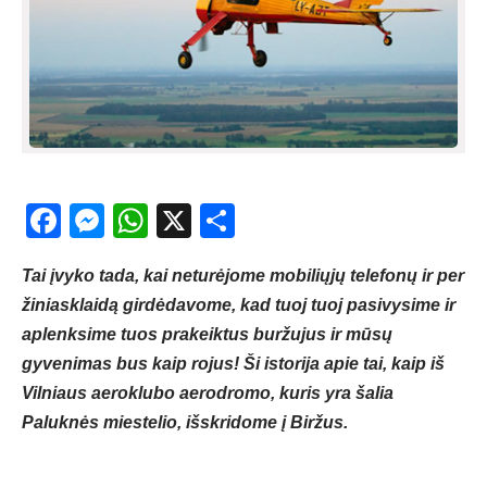
Facebook
Messenger
WhatsApp
X
Share
Tai įvyko tada, kai neturėjome mobiliųjų telefonų ir per
žiniasklaidą girdėdavome, kad tuoj tuoj pasivysime ir
aplenksime tuos prakeiktus buržujus ir mūsų
gyvenimas bus kaip rojus! Ši istorija apie tai, kaip iš
Vilniaus aeroklubo aerodromo, kuris yra šalia
Paluknės miestelio, išskridome į Biržus.