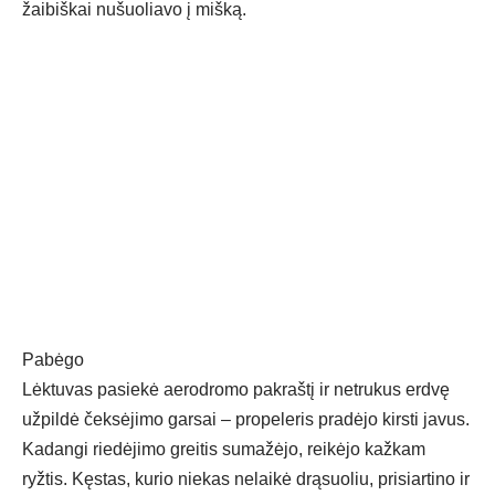
žaibiškai nušuoliavo į mišką.
Pabėgo
Lėktuvas pasiekė aerodromo pakraštį ir netrukus erdvę
užpildė čeksėjimo garsai – propeleris pradėjo kirsti javus.
Kadangi riedėjimo greitis sumažėjo, reikėjo kažkam
ryžtis. Kęstas, kurio niekas nelaikė drąsuoliu, prisiartino ir