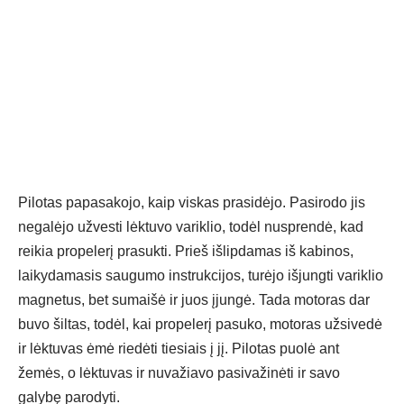
Pilotas papasakojo, kaip viskas prasidėjo. Pasirodo jis
negalėjo užvesti lėktuvo variklio, todėl nusprendė, kad
reikia propelerį prasukti. Prieš išlipdamas iš kabinos,
laikydamasis saugumo instrukcijos, turėjo išjungti variklio
magnetus, bet sumaišė ir juos įjungė. Tada motoras dar
buvo šiltas, todėl, kai propelerį pasuko, motoras užsivedė
ir lėktuvas ėmė riedėti tiesiais į jį. Pilotas puolė ant
žemės, o lėktuvas ir nuvažiavo pasivažinėti ir savo
galybę parodyti.