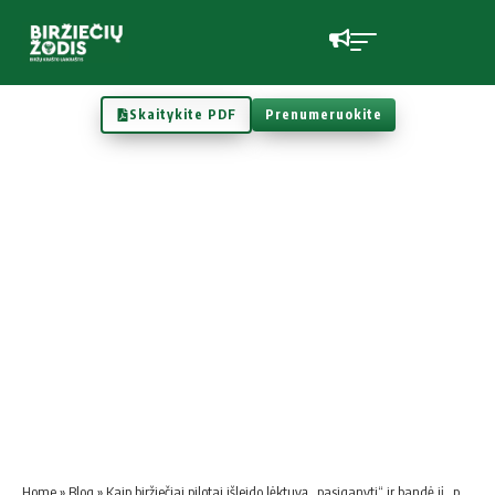
Skaitykite PDF
Prenumeruokite
Home
»
Blog
»
Kaip biržiečiai pilotai išleido lėktuvą „pasiganyti“ ir bandė jį „pakinkyti“