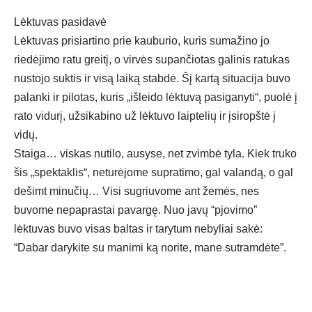
Lėktuvas pasidavė
Lėktuvas prisiartino prie kauburio, kuris sumažino jo
riedėjimo ratu greitį, o virvės supančiotas galinis ratukas
nustojo suktis ir visą laiką stabdė. Šį kartą situacija buvo
palanki ir pilotas, kuris „išleido lėktuvą pasiganyti“, puolė į
rato vidurį, užsikabino už lėktuvo laiptelių ir įsiropštė į
vidų.
Staiga… viskas nutilo, ausyse, net zvimbė tyla. Kiek truko
šis „spektaklis“, neturėjome supratimo, gal valandą, o gal
dešimt minučių… Visi sugriuvome ant žemės, nes
buvome nepaprastai pavargę. Nuo javų “pjovimo”
lėktuvas buvo visas baltas ir tarytum nebyliai sakė:
“Dabar darykite su manimi ką norite, mane sutramdėte”.