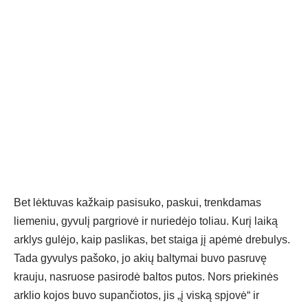
Bet lėktuvas kažkaip pasisuko, paskui, trenkdamas
liemeniu, gyvulį pargriovė ir nuriedėjo toliau. Kurį laiką
arklys gulėjo, kaip paslikas, bet staiga jį apėmė drebulys.
Tada gyvulys pašoko, jo akių baltymai buvo pasruvę
krauju, nasruose pasirodė baltos putos. Nors priekinės
arklio kojos buvo supančiotos, jis „į viską spjovė“ ir