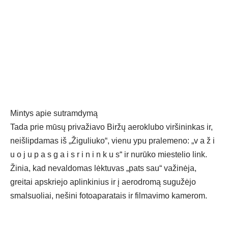
Mintys apie sutramdymą
Tada prie mūsų privažiavo Biržų aeroklubo viršininkas ir,
neišlipdamas iš „Žiguliuko“, vienu ypu pralemeno: „v a ž i
u o j u p a s g a i s r i n i n k u s“ ir nurūko miestelio link.
Žinia, kad nevaldomas lėktuvas „pats sau“ važinėja,
greitai apskriejo aplinkinius ir į aerodromą sugužėjo
smalsuoliai, nešini fotoaparatais ir filmavimo kamerom.