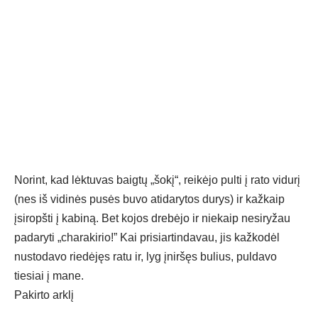
Norint, kad lėktuvas baigtų „šokį“, reikėjo pulti į rato vidurį
(nes iš vidinės pusės buvo atidarytos durys) ir kažkaip
įsiropšti į kabiną. Bet kojos drebėjo ir niekaip nesiryžau
padaryti „charakirio!” Kai prisiartindavau, jis kažkodėl
nustodavo riedėjęs ratu ir, lyg įniršęs bulius, puldavo
tiesiai į mane.
Pakirto arklį