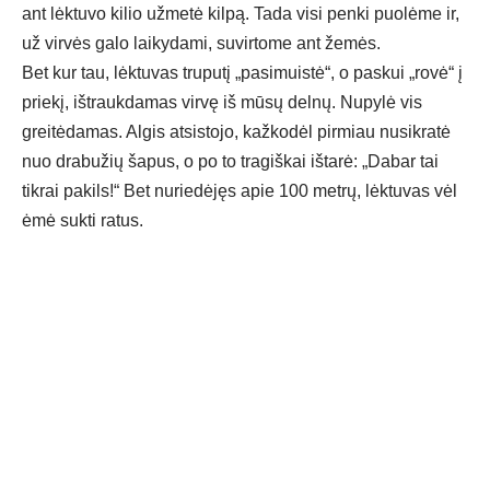
ant lėktuvo kilio užmetė kilpą. Tada visi penki puolėme ir,
už virvės galo laikydami, suvirtome ant žemės.
Bet kur tau, lėktuvas truputį „pasimuistė“, o paskui „rovė“ į
priekį, ištraukdamas virvę iš mūsų delnų. Nupylė vis
greitėdamas. Algis atsistojo, kažkodėl pirmiau nusikratė
nuo drabužių šapus, o po to tragiškai ištarė: „Dabar tai
tikrai pakils!“ Bet nuriedėjęs apie 100 metrų, lėktuvas vėl
ėmė sukti ratus.