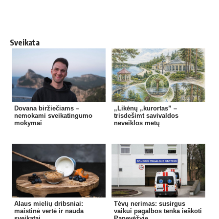
Sveikata
Dovana biržiečiams –
„Likėnų „kurortas” –
nemokami sveikatingumo
trisdešimt savivaldos
mokymai
neveiklos metų
Alaus mielių dribsniai:
Tėvų nerimas: susirgus
maistinė vertė ir nauda
vaikui pagalbos tenka ieškoti
sveikatai
Panevėžyje