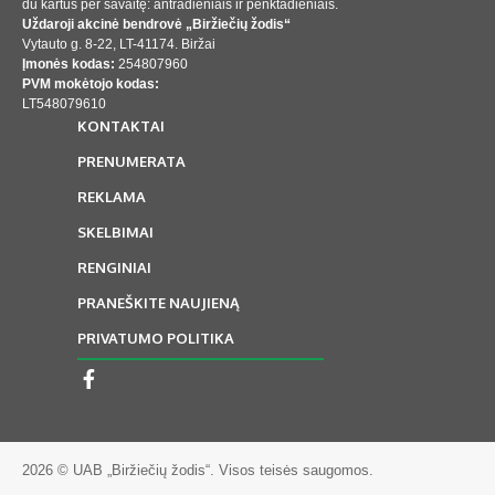
du kartus per savaitę: antradieniais ir penktadieniais.
Uždaroji akcinė bendrovė „Biržiečių žodis“
Vytauto g. 8-22, LT-41174. Biržai
Įmonės kodas:
254807960
PVM mokėtojo kodas:
LT548079610
KONTAKTAI
PRENUMERATA
REKLAMA
SKELBIMAI
RENGINIAI
PRANEŠKITE NAUJIENĄ
PRIVATUMO POLITIKA
2026 © UAB „Biržiečių žodis“. Visos teisės saugomos.