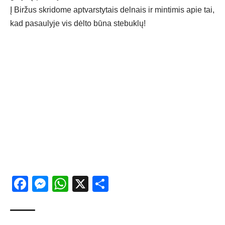
Į Biržus skridome aptvarstytais delnais ir mintimis apie tai,
kad pasaulyje vis dėlto būna stebuklų!
Facebook
Messenger
WhatsApp
X
Share