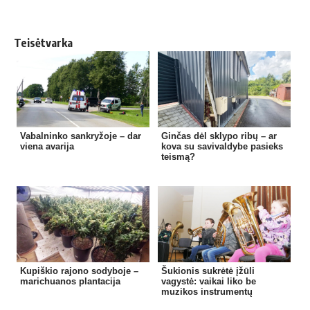
Teisėtvarka
Vabalninko sankryžoje – dar
Ginčas dėl sklypo ribų – ar
viena avarija
kova su savivaldybe pasieks
teismą?
Kupiškio rajono sodyboje –
Šukionis sukrėtė įžūli
marichuanos plantacija
vagystė: vaikai liko be
muzikos instrumentų