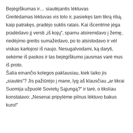
Bejėgiškumas ir… siautėjantis lėktuvas
Greitėdamas lėktuvas vis tolo ir, pasiekęs tam tikrą ribą,
kaip patrakęs, pradėjo suktis ratais. Kai išcentrinė jėga
pradėdavo jį versti „iš kojų“, sparnu atsiremdavo į žemę,
riedėjimo greitis sumažėdavo, po to atsistodavo ir vėl
viskas kartojosi iš naujo. Nesugalvodami, ką daryti,
sekėme iš paskos ir tas bejėgiškumo jausmas varė mus
iš proto.
Šalia einančio kolegos paklausiau, kiek laiko jis
„siautės“? Jis pažiūrėjo į mane, lyg aš klausčiau „ar tikrai
Suomija užpuolė Sovietų Sąjungą?“ ir tarė, o tiksliau
konstatavo: „Nesenai pripylėme pilnus lėktuvo bakus
kuro!“