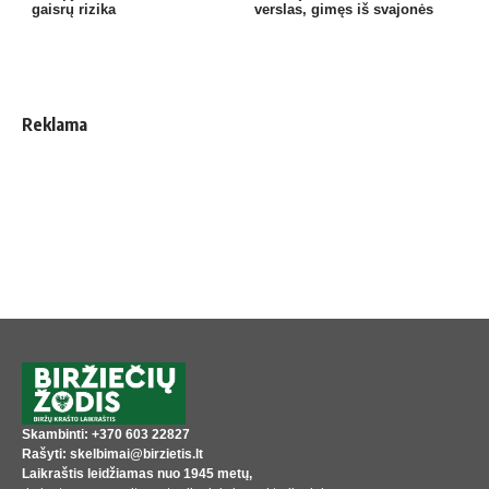
gaisrų rizika
verslas, gimęs iš svajonės
Reklama
Skambinti: +370 603 22827
Rašyti: skelbimai@birzietis.lt
Laikraštis leidžiamas nuo 1945 metų,