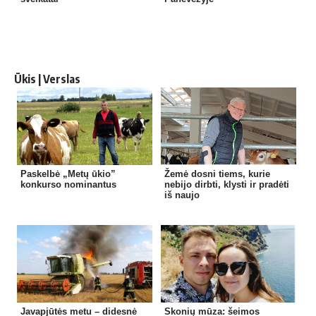
Ūkis | Verslas
Paskelbė „Metų ūkio”
Žemė dosni tiems, kurie
konkurso nominantus
nebijo dirbti, klysti ir pradėti
iš naujo
Javapjūtės metu – didesnė
Skonių mūza: šeimos