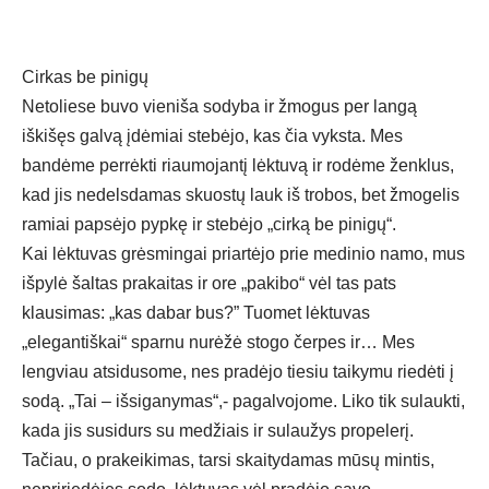
Cirkas be pinigų
Netoliese buvo vieniša sodyba ir žmogus per langą
iškišęs galvą įdėmiai stebėjo, kas čia vyksta. Mes
bandėme perrėkti riaumojantį lėktuvą ir rodėme ženklus,
kad jis nedelsdamas skuostų lauk iš trobos, bet žmogelis
ramiai papsėjo pypkę ir stebėjo „cirką be pinigų“.
Kai lėktuvas grėsmingai priartėjo prie medinio namo, mus
išpylė šaltas prakaitas ir ore „pakibo“ vėl tas pats
klausimas: „kas dabar bus?” Tuomet lėktuvas
„elegantiškai“ sparnu nurėžė stogo čerpes ir… Mes
lengviau atsidusome, nes pradėjo tiesiu taikymu riedėti į
sodą. „Tai – išsiganymas“,- pagalvojome. Liko tik sulaukti,
kada jis susidurs su medžiais ir sulaužys propelerį.
Tačiau, o prakeikimas, tarsi skaitydamas mūsų mintis,