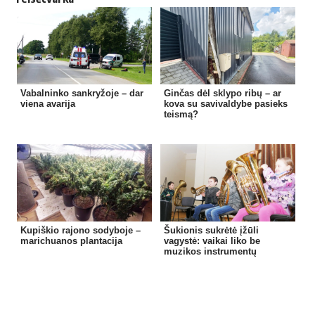
Vabalninko sankryžoje – dar
Ginčas dėl sklypo ribų – ar
viena avarija
kova su savivaldybe pasieks
teismą?
Kupiškio rajono sodyboje –
Šukionis sukrėtė įžūli
marichuanos plantacija
vagystė: vaikai liko be
muzikos instrumentų