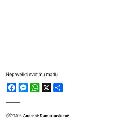
Nepaveikti svetimų madų
Facebook
Messenger
WhatsApp
X
Share
ŽYMOS:
Audronė Dambrauskienė