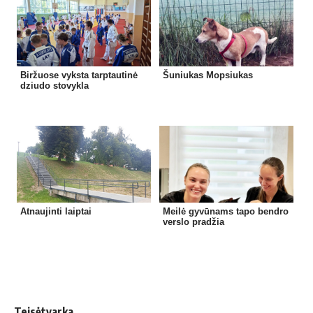
Biržuose vyksta tarptautinė
Šuniukas Mopsiukas
dziudo stovykla
Atnaujinti laiptai
Meilė gyvūnams tapo bendro
verslo pradžia
Teisėtvarka