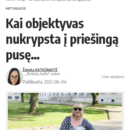
AKTUALIJOS
Kai objektyvas
nukrypsta į priešingą
pusę…
Žaneta KATKŪNAITĖ
- „Biržiečių žodžio“ autorė
1 min skaitymo
Publikuota: 2021-06-04