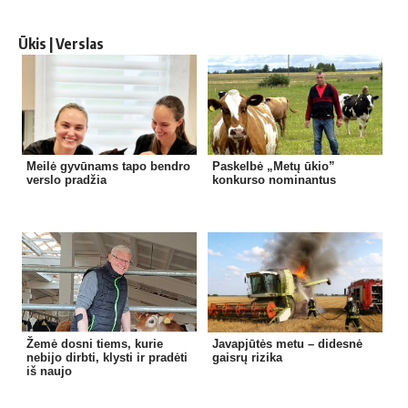
Ūkis | Verslas
Meilė gyvūnams tapo bendro
Paskelbė „Metų ūkio”
verslo pradžia
konkurso nominantus
Žemė dosni tiems, kurie
Javapjūtės metu – didesnė
nebijo dirbti, klysti ir pradėti
gaisrų rizika
iš naujo