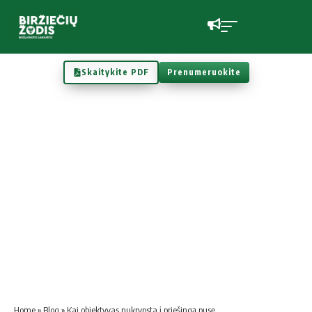
Skaitykite PDF
Prenumeruokite
Home
»
Blog
»
Kai objektyvas nukrypsta į priešingą pusę…