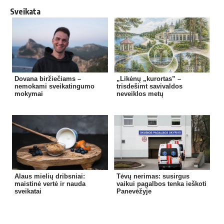
Sveikata
Dovana biržiečiams –
„Likėnų „kurortas” –
nemokami sveikatingumo
trisdešimt savivaldos
mokymai
neveiklos metų
Alaus mielių dribsniai:
Tėvų nerimas: susirgus
maistinė vertė ir nauda
vaikui pagalbos tenka ieškoti
sveikatai
Panevėžyje