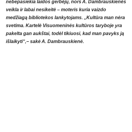
nebepasiekia laidos gerbėjų, nors A. Dambrauskienės
veikla ir labai nesikeitė – moteris kuria vaizdo
medžiagą bibliotekos lankytojams. „Kultūra man nėra
svetima. Kartelė Visuomeninės kultūros taryboje yra
pakelta gan aukštai, todėl tikiuosi, kad man pavyks ją
išlaikyti“,− sakė A. Dambrauskienė.