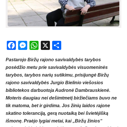
Facebook
Messenger
WhatsApp
X
Share
Pastarojo Biržų rajono savivaldybės tarybos
posėdžio metu prie savivaldybės visuomeninės
tarybos, tarybos narių sutikimu, prisijungė Biržų
rajono savivaldybės Jurgio Bielinio viešosios
bibliotekos darbuotoja Audronė Dambrauskienė.
Moteris daugiau nei dešimtmetį biržiečiams buvo ne
tik matoma, bet ir girdima. Jos žinių laidos rajone
skatino toleranciją, gerą nuotaiką bei švietėjišką
išmonę. Praėjo lygiai metai, kai „Biržų žinios“