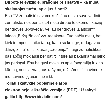
Dirbote televizijoje, prašome prisistatyti – ką mūsų
skaitytojas turėtų apie jus žinoti?
Esu TV žurnalistė savamokslė. Jau drįstu save vadinti
žurnaliste, nes bemaž 14 metų dirbau telekomunikacijų
bendrovės „Rygveda“, vėliau bendrovės „Balticum“,
laidos „Biržų žinios” vyr. redaktore. Tuo pačiu metu, bet
kiek trumpesnį laiko tarpą, kartu su kolege, redagavau
„Biržų žinių” el. tinklaraštį „Selonija“. Taigi žurnalistikos
paslapčių mokiausi per patirtį ir turėjau pakankamai laiko
jas perkąsti. Esu baigusi mokslus apie fotografiją ir kino
kūrimą, nuo scenarijaus rašymo, režisūros, filmavimo iki
montavimo, įgarsinimo ir t.t.
Toliau skaitykite popierinėje arba
elektroninėje laikraščio versijoje (PDF). Užsakyti
galite
http://www.birzietis.com/