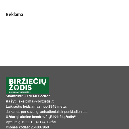
Reklama
Skambinti: +370 603 22827
Rašyti: skelbimai@birzietis.lt
Laikraštis leidžiamas nuo 1945 metų,
du kartus per savaitę: antradieniais ir penktadieniais.
Uždaroji akcinė bendrovė „Biržiečių žodis“
Vytauto g. 8-22, LT-41174. Biržai
Įmonės kodas:
254807960