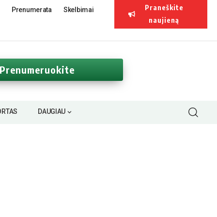
Praneškite
Prenumerata
Skelbimai
naujieną
Prenumeruokite
ORTAS
DAUGIAU