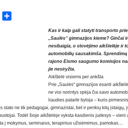
ok
enger
atsApp
X
Share
Kas ir kaip gali statyti transporto pr
„Saulės“ gimnazijos kieme? Ginčai ir
nesibaigia, o stovėjimo aikštelėje ir 
automobilių sausakimša. Sprendimą tu
rajono Eismo saugumo komisijos naria
jie nesiryžta.
Aikštelė visiems per ankšta
Prie „Saulės“ gimnazijos esanti aikštel
ne visi norintys spėja čia savo automobil
liaudies patarlė byloja – kuris pirmesnis
 stato ne tik pedagogai, gimnazistai, bet ir penkių kitų įstaigų, 
uotojai. Todėl šioje aikštelėje vyksta kasdienis judesys – vieni a
yksta į mokymus, seminarus, terapinius užsiėmimus, pamokas…