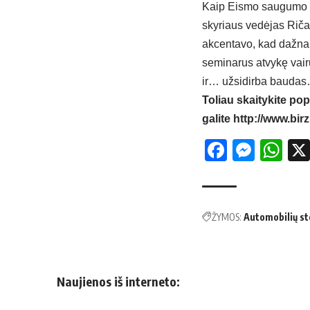
Kaip Eismo saugumo ko
skyriaus vedėjas Ričar
akcentavo, kad dažnai
seminarus atvykę vairu
ir… užsidirba bauda
Toliau skaitykite pop
galite
http://www.birz
Facebo
Mess
Wh
ŽYMOS:
Automobilių st
Naujienos iš interneto: