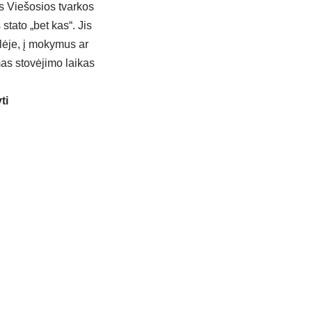
s Viešosios tvarkos
tato „bet kas“. Jis
lėje, į mokymus ar
mas stovėjimo laikas
ti