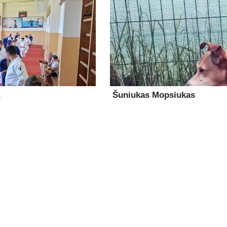
Šuniukas Mopsiukas