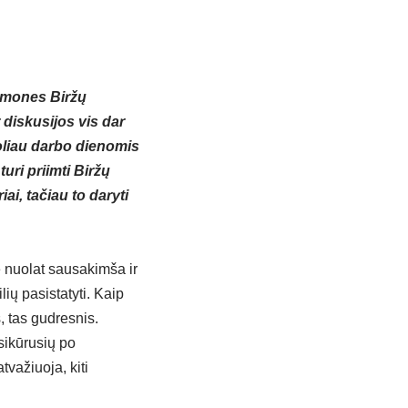
iemones Biržų
 diskusijos vis dar
toliau darbo dienomis
ri priimti Biržų
i, tačiau to daryti
ė nuolat sausakimša ir
ių pasistatyti. Kaip
, tas gudresnis.
įsikūrusių po
tvažiuoja, kiti