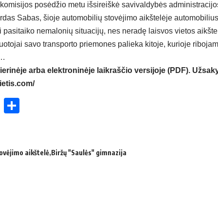
misijos posėdžio metu išsireiškė savivaldybės administracijo
das Sabas, šioje automobilių stovėjimo aikštelėje automobilius s
 pasitaiko nemalonių situacijų, nes neradę laisvos vietos aikšte
otojai savo transporto priemones palieka kitoje, kurioje riboja
s…
ierinėje arba elektroninėje laikraščio versijoje (PDF). Užsaky
ietis.com/
ok
enger
atsApp
X
Share
ovėjimo aikštelė
Biržų "Saulės" gimnazija