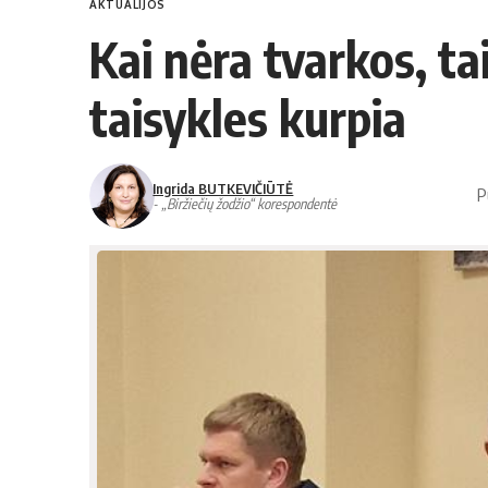
AKTUALIJOS
Kai nėra tvarkos, tai
taisykles kurpia
Ingrida BUTKEVIČIŪTĖ
P
- „Biržiečių žodžio“ korespondentė