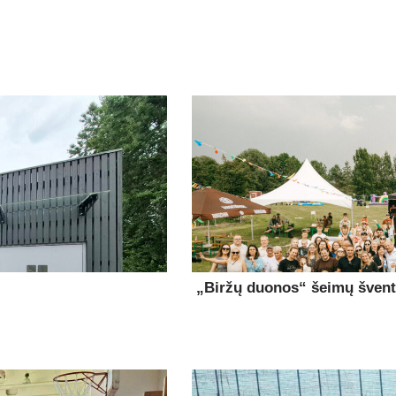
„Biržų duonos“ šeimų šventė