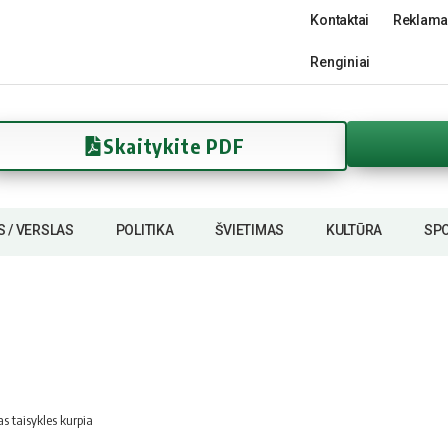
Kontaktai
Reklama
Renginiai
Skaitykite PDF
S / VERSLAS
POLITIKA
ŠVIETIMAS
KULTŪRA
SP
as taisykles kurpia