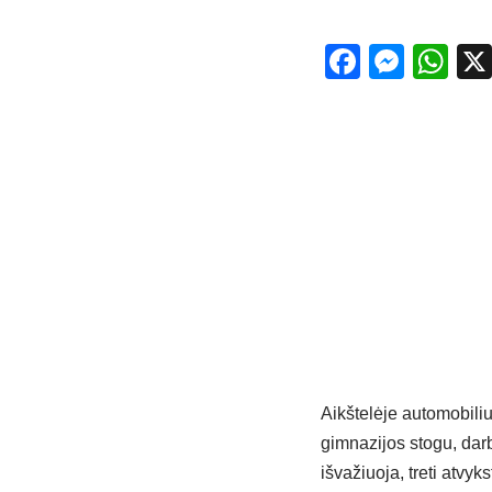
Facebo
Mess
Wh
Aikštelėje automobilius
gimnazijos stogu, darb
išvažiuoja, treti atv