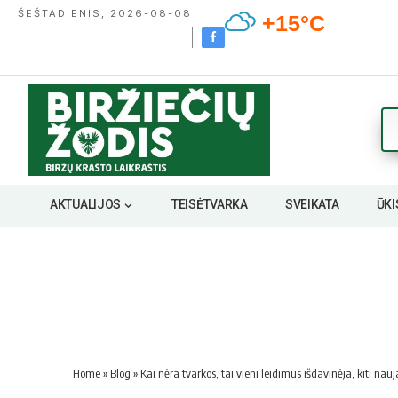
ŠEŠTADIENIS, 2026-08-08
+15°C
AKTUALIJOS
TEISĖTVARKA
SVEIKATA
ŪKI
Home
»
Blog
»
Kai nėra tvarkos, tai vieni leidimus išdavinėja, kiti nauj