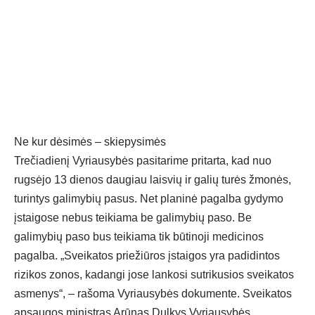
Ne kur dėsimės – skiepysimės
Trečiadienį Vyriausybės pasitarime pritarta, kad nuo
rugsėjo 13 dienos daugiau laisvių ir galių turės žmonės,
turintys galimybių pasus. Net planinė pagalba gydymo
įstaigose nebus teikiama be galimybių paso. Be
galimybių paso bus teikiama tik būtinoji medicinos
pagalba. „Sveikatos priežiūros įstaigos yra padidintos
rizikos zonos, kadangi jose lankosi sutrikusios sveikatos
asmenys“, – rašoma Vyriausybės dokumente. Sveikatos
apsaugos ministras Arūnas Dulkys Vyriausybės