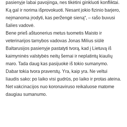
pasienyje labai pavojinga, nes tikėtini ginkluoti konfliktai.
Ką gal ir norima išprovokuoti. Nesant jokio fizinio barjero,
neįmanoma įrodyti, kas peržengė sieną“, – rašo buvusi
šalies vadovė.
Bene prieš aštuonerius metus tuometis Maisto ir
veterinarijos tarnybos vadovas Jonas Milius siūlė
Baltarusijos pasienyje pastatyti tvorą, kad į Lietuvą iš
kaimyninės valstybės neitų šernai ir neplatintų kiaulių
maro. Tada daug kas pasijuokė iš tokio sumanymo.
Dabar tokia tvora praverstų. Yra, kaip yra. Ne veltui
liaudis sako: po laiko visi gudrūs, po laiko ir protas ateina.
Net vakcinacijos nuo koronaviruso reikaluose matome
daugiau sumanumo.