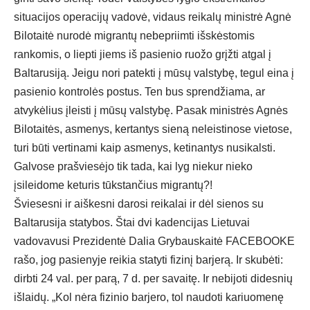
situacijos operacijų vadovė, vidaus reikalų ministrė Agnė
Bilotaitė nurodė migrantų nebepriimti išskėstomis
rankomis, o liepti jiems iš pasienio ruožo grįžti atgal į
Baltarusiją. Jeigu nori patekti į mūsų valstybę, tegul eina į
pasienio kontrolės postus. Ten bus sprendžiama, ar
atvykėlius įleisti į mūsų valstybę. Pasak ministrės Agnės
Bilotaitės, asmenys, kertantys sieną neleistinose vietose,
turi būti vertinami kaip asmenys, ketinantys nusikalsti.
Galvose prašviesėjo tik tada, kai lyg niekur nieko
įsileidome keturis tūkstančius migrantų?!
Šviesesni ir aiškesni darosi reikalai ir dėl sienos su
Baltarusija statybos. Štai dvi kadencijas Lietuvai
vadovavusi Prezidentė Dalia Grybauskaitė FACEBOOKE
rašo, jog pasienyje reikia statyti fizinį barjerą. Ir skubėti:
dirbti 24 val. per parą, 7 d. per savaitę. Ir nebijoti didesnių
išlaidų. „Kol nėra fizinio barjero, tol naudoti kariuomenę