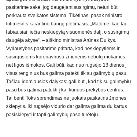
pasitarime sakė, jog daugėjant susirgimų, neturi būti
perkrauta sveikatos sistema. Tikėtinas, pasak ministro,
tolimesnis karantino bangų plėtimasis. „Matome, kad tai
labiausiai liečia neskiepytą visuomenės dalį, o susirgimų
daugėja akyse“, – aiškino ministras Arūnas Dulkys.
Vyriausybės pasitarime pritarta, kad neskiepytiems ir
susirgusiems koronavirusu žmonėms nebūtų mokamos
net ligos išmokos. Gali būti, kad nuo rugsėjo 13 dienos į
visus renginius bus galima patekti tik su galimybių pasu.
Tačiau įdomiausias dalykas: gali būti, kad tik su galimybių
pasu bus galima patekti į kai kuriuos prekybos centrus.
Tai bent! Toks sprendimas ne juokais paskatins žmones
skiepytis. Iki rugsėjo vidurio dar galima galima du kartus
pasiskiepyti ir tapti galimybių paso turėtoju.