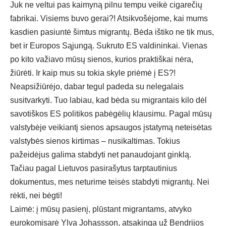
Juk ne veltui pas kaimyną pilnu tempu veikė cigarečių
fabrikai. Visiems buvo gerai?! Atsikvošėjome, kai mums
kasdien pasiuntė šimtus migrantų. Bėda ištiko ne tik mus,
bet ir Europos Sąjungą. Sukruto ES valdininkai. Vienas
po kito važiavo mūsų sienos, kurios praktiškai nėra,
žiūrėti. Ir kaip mus su tokia skyle priėmė į ES?!
Neapsižiūrėjo, dabar tegul padeda su nelegalais
susitvarkyti. Tuo labiau, kad bėda su migrantais kilo dėl
savotiškos ES politikos pabėgėlių klausimu. Pagal mūsų
valstybėje veikiantį sienos apsaugos įstatymą neteisėtas
valstybės sienos kirtimas – nusikaltimas. Tokius
pažeidėjus galima stabdyti net panaudojant ginklą.
Tačiau pagal Lietuvos pasirašytus tarptautinius
dokumentus, mes neturime teisės stabdyti migrantų. Nei
rėkti, nei bėgti!
Laimė: į mūsų pasienį, plūstant migrantams, atvyko
eurokomisarė Ylva Johassson, atsakinga už Bendrijos