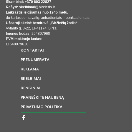
Skambinti: +370 603 22827
Rašyti: skelbimai@birzietis.lt
Laikraštis leidžiamas nuo 1945 metų,
du kartus per savaitę: antradieniais ir penktadieniais.
Uždaroji akcinė bendrovė „Biržiečių žodis“
Vytauto g. 8-22, LT-41174. Biržai
Įmonės kodas:
254807960
PVM mokėtojo kodas:
LT548079610
KONTAKTAI
PRENUMERATA
REKLAMA
SKELBIMAI
RENGINIAI
PRANEŠKITE NAUJIENĄ
PRIVATUMO POLITIKA