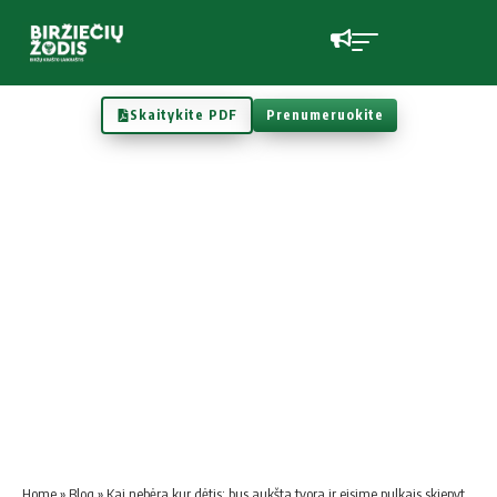
Skaitykite PDF
Prenumeruokite
Home
»
Blog
»
Kai nebėra kur dėtis: bus aukšta tvora ir eisime pulkais skiepytis?