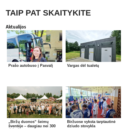
TAIP PAT SKAITYKITE
Aktualijos
Prašo autobuso į Pasvalį
Vargas dėl tualetų
„Biržų duonos“ šeimų
Biržuose vyksta tarptautinė
šventėje – daugiau nei 300
dziudo stovykla