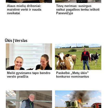
Alaus mielių dribsniai:
Tėvų nerimas: susirgus
maistinė vertė ir nauda
vaikui pagalbos tenka ieškoti
sveikatai
Panevėžyje
Ūkis | Verslas
Meilė gyvūnams tapo bendro
Paskelbė „Metų ūkio”
verslo pradžia
konkurso nominantus