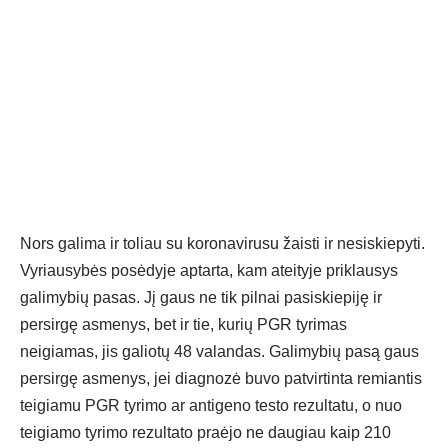
Nors galima ir toliau su koronavirusu žaisti ir nesiskiepyti.
Vyriausybės posėdyje aptarta, kam ateityje priklausys
galimybių pasas. Jį gaus ne tik pilnai pasiskiepiję ir
persirgę asmenys, bet ir tie, kurių PGR tyrimas
neigiamas, jis galiotų 48 valandas. Galimybių pasą gaus
persirgę asmenys, jei diagnozė buvo patvirtinta remiantis
teigiamu PGR tyrimo ar antigeno testo rezultatu, o nuo
teigiamo tyrimo rezultato praėjo ne daugiau kaip 210