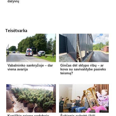
dalyvių
Teisėtvarka
Vabalninko sankryžoje – dar
Ginčas dėl sklypo ribų – ar
viena avarija
kova su savivaldybe pasieks
teismą?
Kupiškio rajono sodyboje –
Šukionis sukrėtė įžūli