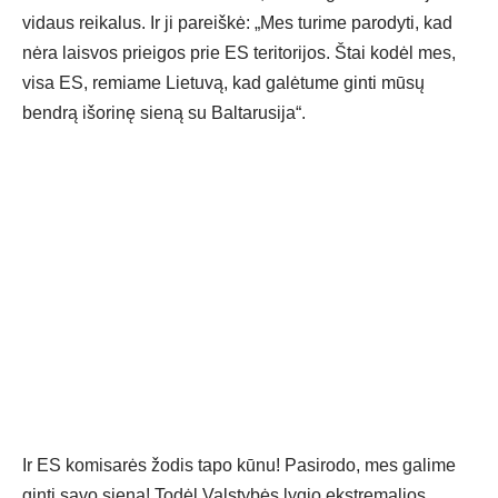
vidaus reikalus. Ir ji pareiškė: „Mes turime parodyti, kad
nėra laisvos prieigos prie ES teritorijos. Štai kodėl mes,
visa ES, remiame Lietuvą, kad galėtume ginti mūsų
bendrą išorinę sieną su Baltarusija“.
Ir ES komisarės žodis tapo kūnu! Pasirodo, mes galime
ginti savo sieną! Todėl Valstybės lygio ekstremalios