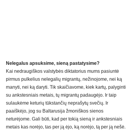
Nelegalus apsuksime, sieną pastatysime?
Kai nedraugiškos valstybės diktatorius mums pasiuntė
pirmus pulkelius nelegalių migrantų, nežinojome, nei ką
manyti, nei ką daryti. Tik skaičiavome, kiek kartų, palyginti
su ankstesniais metais, tų migrantų padaugėjo. Ir taip
sulaukėme keturių tūkstančių neprašytų svečių. Ir
paaiškėjo, jog su Baltarusija žmoniškos sienos
neturėjome. Gali būti, kad per tokią sieną ir ankstesniais
metais kas norėjo, tas per ją ėjo, ką norėjo, tą per ją nešė.