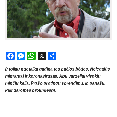
Facebook
Messenger
WhatsApp
X
Share
Ir toliau nuotaiką gadina tos pačios bėdos. Nelegalūs
migrantai ir koronavirusas. Abu vargeliai visokių
minčių kelia. Prašo protingų sprendimų. Ir, panašu,
kad daromės protingesni.