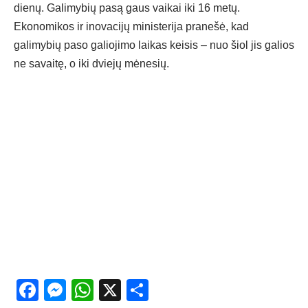
dienų. Galimybių pasą gaus vaikai iki 16 metų.
Ekonomikos ir inovacijų ministerija pranešė, kad
galimybių paso galiojimo laikas keisis – nuo šiol jis galios
ne savaitę, o iki dviejų mėnesių.
Facebook
Messenger
WhatsApp
X
Share