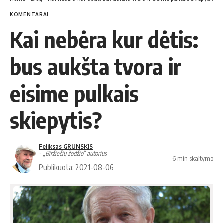
KOMENTARAI
Kai nebėra kur dėtis:
bus aukšta tvora ir
eisime pulkais
skiepytis?
Feliksas GRUNSKIS
- „Biržiečių žodžio“ autorius
6 min skaitymo
Publikuota: 2021-08-06