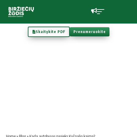
Skaitykite PDF
Prenumeruokite
Home
»
Blog
»
Kada autobusas pasieks Kučgalio kaimą?