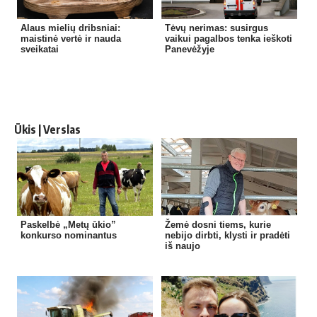
Alaus mielių dribsniai:
Tėvų nerimas: susirgus
maistinė vertė ir nauda
vaikui pagalbos tenka ieškoti
sveikatai
Panevėžyje
Ūkis | Verslas
Paskelbė „Metų ūkio”
Žemė dosni tiems, kurie
konkurso nominantus
nebijo dirbti, klysti ir pradėti
iš naujo