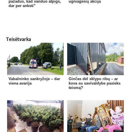
pažadus, kad vanduo atpigs,
ugniagesių akcija
dar per anksti”
Teisėtvarka
Vabalninko sankryžoje – dar
Ginčas dėl sklypo ribų – ar
viena avarija
kova su savivaldybe pasieks
teismą?