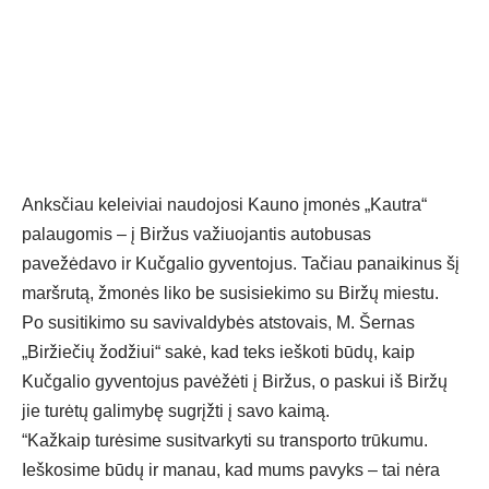
Anksčiau keleiviai naudojosi Kauno įmonės „Kautra“
palaugomis – į Biržus važiuojantis autobusas
pavežėdavo ir Kučgalio gyventojus. Tačiau panaikinus šį
maršrutą, žmonės liko be susisiekimo su Biržų miestu.
Po susitikimo su savivaldybės atstovais, M. Šernas
„Biržiečių žodžiui“ sakė, kad teks ieškoti būdų, kaip
Kučgalio gyventojus pavėžėti į Biržus, o paskui iš Biržų
jie turėtų galimybę sugrįžti į savo kaimą.
“Kažkaip turėsime susitvarkyti su transporto trūkumu.
Ieškosime būdų ir manau, kad mums pavyks – tai nėra