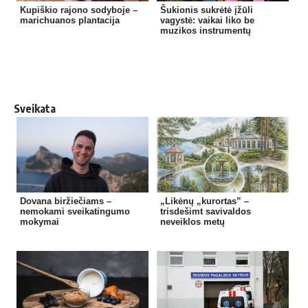
Kupiškio rajono sodyboje –
Šukionis sukrėtė įžūli
marichuanos plantacija
vagystė: vaikai liko be
muzikos instrumentų
Sveikata
Dovana biržiečiams –
„Likėnų „kurortas” –
nemokami sveikatingumo
trisdešimt savivaldos
mokymai
neveiklos metų