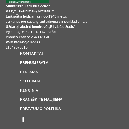
Skambinti: +370 603 22827
Rašyti: skelbimai@birzietis.lt
Laikraštis leidžiamas nuo 1945 metų,
du kartus per savaitę: antradieniais ir penktadieniais.
Uždaroji akcinė bendrovė „Biržiečių žodis“
Vytauto g. 8-22, LT-41174. Biržai
Įmonės kodas:
254807960
PVM mokėtojo kodas:
LT548079610
KONTAKTAI
PRENUMERATA
REKLAMA
SKELBIMAI
RENGINIAI
PRANEŠKITE NAUJIENĄ
PRIVATUMO POLITIKA