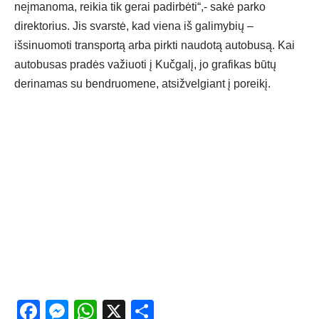
neįmanoma, reikia tik gerai padirbėti“,- sakė parko
direktorius. Jis svarstė, kad viena iš galimybių –
išsinuomoti transportą arba pirkti naudotą autobusą. Kai
autobusas pradės važiuoti į Kučgalį, jo grafikas būtų
derinamas su bendruomene, atsižvelgiant į poreikį.
Facebook
Messenger
WhatsApp
X
Share