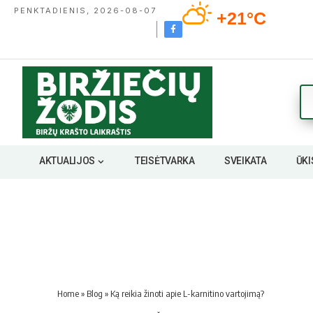
PENKTADIENIS, 2026-08-07
+21°C
AKTUALIJOS
TEISĖTVARKA
SVEIKATA
ŪKI
Home
»
Blog
»
Ką reikia žinoti apie L-karnitino vartojimą?