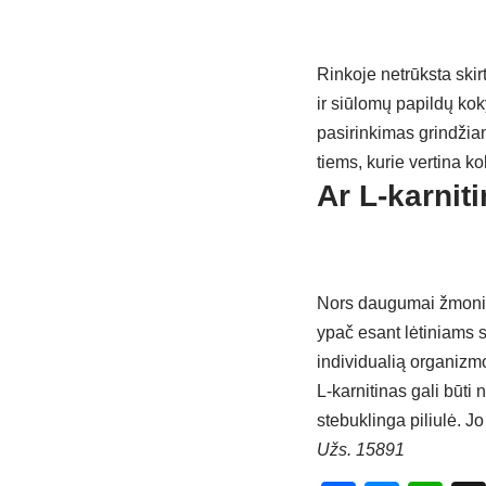
Rinkoje netrūksta skir
ir siūlomų papildų ko
pasirinkimas grindžiama
tiems, kurie vertina k
Ar L-karnit
Nors daugumai žmonių L
ypač esant lėtiniams s
individualią organizmo 
L-karnitinas gali būti 
stebuklinga piliulė. 
Užs. 15891