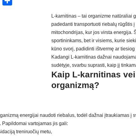
ok
enger
atsApp
X
Share
L-karnitinas – tai organizme natūralia
padedanti transportuoti riebalų rūgštis į 
mitochondrijas, kur jos virsta energija. Š
sportininkams, bet ir visiems, kurie siek
kūno svorį, padidinti ištvermę ar tiesiog
Kadangi L-karnitinas dažnai naudojama
sudėtyje, svarbu suprasti, kaip jį tinkama
Kaip L-karnitinas vei
organizmą?
rganizmą energijai naudoti riebalus, todėl dažnai įtraukiamas į 
 Papildomai vartojamas jis gali:
sidaciją treniruočių metu,