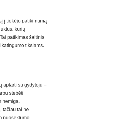
sį į tiekėjo patikimumą
duktus, kurių
Tai patikimas šaltinis
eikatingumo tikslams.
ų aptarti su gydytoju –
arbu stebėti
ar nemiga.
, tačiau tai ne
imo nuoseklumo.