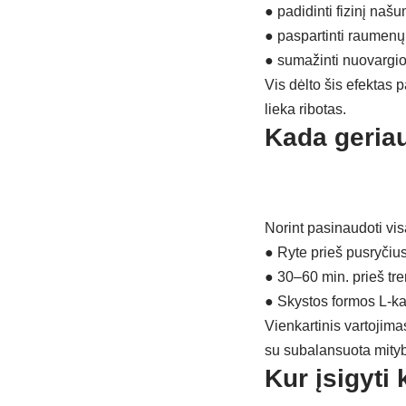
●
padidinti fizinį našu
●
paspartinti raumenų 
●
sumažinti nuovargi
Vis dėlto šis efektas p
lieka ribotas.
Kada geriau
Norint pasinaudoti visa
●
Ryte prieš pusryčiu
●
30–60 min. prieš tre
●
Skystos formos L-ka
Vienkartinis vartojima
su subalansuota mityb
Kur įsigyti