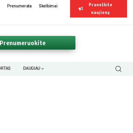
Praneškite
Prenumerata
Skelbimai
naujieną
Prenumeruokite
ORTAS
DAUGIAU