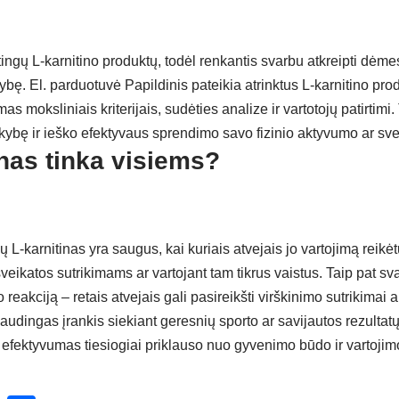
tingų L-karnitino produktų, todėl renkantis svarbu atkreipti dėme
kybę. El. parduotuvė
Papildinis
pateikia atrinktus L-karnitino pro
s moksliniais kriterijais, sudėties analize ir vartotojų patirtimi. 
okybę ir ieško efektyvaus sprendimo savo fizinio aktyvumo ar sv
inas tinka visiems?
-karnitinas yra saugus, kai kuriais atvejais jo vartojimą reikėt
veikatos sutrikimams ar vartojant tam tikrus vaistus. Taip pat sv
reakciją – retais atvejais gali pasireikšti virškinimo sutrikimai 
naudingas įrankis siekiant geresnių sporto ar savijautos rezultatų
Jo efektyvumas tiesiogiai priklauso nuo gyvenimo būdo ir vartoj