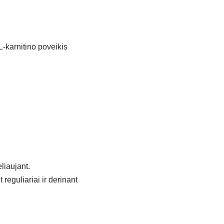
L-karnitino poveikis
liaujant.
reguliariai ir derinant