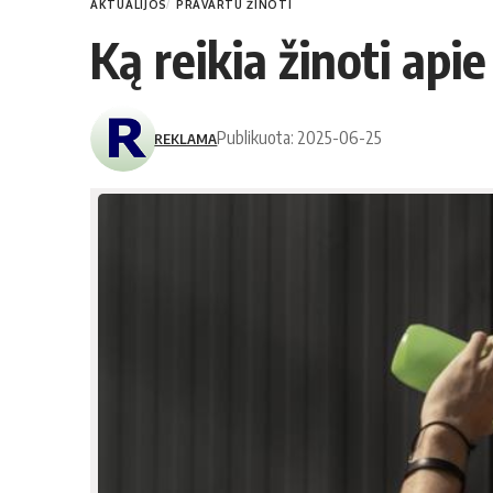
AKTUALIJOS
PRAVARTU ŽINOTI
Ką reikia žinoti api
Publikuota: 2025-06-25
REKLAMA