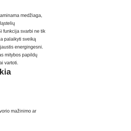
i gaminama medžiaga,
ląstelių
i funkcija svarbi ne tik
ia palaikyti sveiką
 jaustis energingesni.
s mitybos papildų
i vartoti.
kia
svorio mažinimo ar