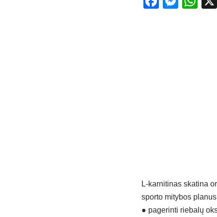
Facebo
Mess
Wh
L-karnitinas skatina o
sporto mitybos planus.
●
pagerinti riebalų ok