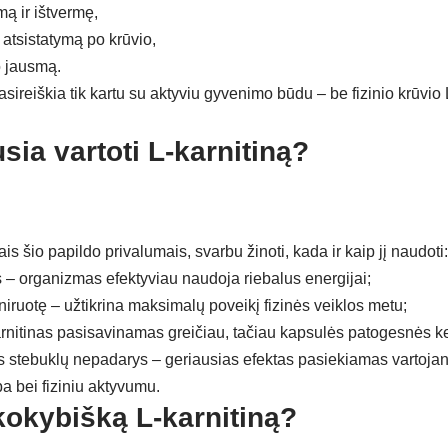
mą ir ištvermę,
atsistatymą po krūvio,
o jausmą.
asireiškia tik kartu su aktyviu gyvenimo būdu – be fizinio krūvio 
sia vartoti L-karnitiną?
is šio papildo privalumais, svarbu žinoti, kada ir kaip jį naudoti:
s – organizmas efektyviau naudoja riebalus energijai;
niruotę – užtikrina maksimalų poveikį fizinės veiklos metu;
rnitinas pasisavinamas greičiau, tačiau kapsulės patogesnės ke
s stebuklų nepadarys – geriausias efektas pasiekiamas vartojant 
a bei fiziniu aktyvumu.
 kokybišką L-karnitiną?