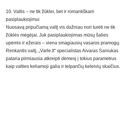
10. Valtis – ne tik žūklei, bet ir romantiškam
pasiplaukiojimui
Nuosavą pripučiamą valtį vis dažniau nori turėti ne tik
žūklės mėgėjai. Juk pasiplaukiojimas mūsų šalies
upėmis ir ežerais – viena smagiausių vasaros pramogų.
Renkantis valtį, „Varlė.lt“ specialistas Aivaras Saniukas
pataria pirmiausia atkreipti dėmesį į tokius parametrus
kaip valties keliamoji galia ir telpančių keleivių skaičius.