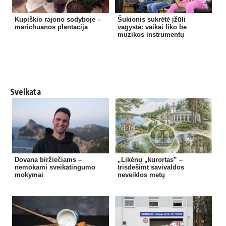
Kupiškio rajono sodyboje –
Šukionis sukrėtė įžūli
marichuanos plantacija
vagystė: vaikai liko be
muzikos instrumentų
Sveikata
Dovana biržiečiams –
„Likėnų „kurortas” –
nemokami sveikatingumo
trisdešimt savivaldos
mokymai
neveiklos metų