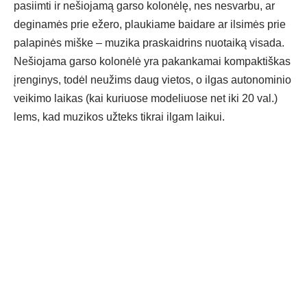
pasiimti ir nešiojamą garso kolonėlę, nes nesvarbu, ar
deginamės prie ežero, plaukiame baidare ar ilsimės prie
palapinės miške – muzika praskaidrins nuotaiką visada.
Nešiojama garso kolonėlė yra pakankamai kompaktiškas
įrenginys, todėl neužims daug vietos, o ilgas autonominio
veikimo laikas (kai kuriuose modeliuose net iki
20
val.)
lems, kad muzikos užteks tikrai ilgam laikui.