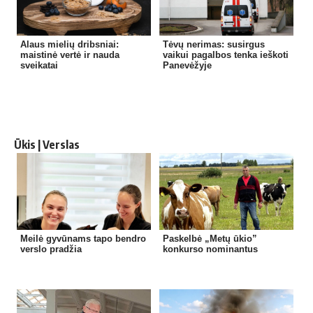
Alaus mielių dribsniai:
Tėvų nerimas: susirgus
maistinė vertė ir nauda
vaikui pagalbos tenka ieškoti
sveikatai
Panevėžyje
Ūkis | Verslas
Meilė gyvūnams tapo bendro
Paskelbė „Metų ūkio”
verslo pradžia
konkurso nominantus