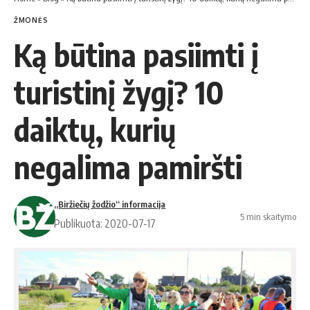
ŽMONĖS
Ką būtina pasiimti į
turistinį žygį? 10
daiktų, kurių
negalima pamiršti
„Biržiečių žodžio“ informacija
5 min skaitymo
Publikuota: 2020-07-17