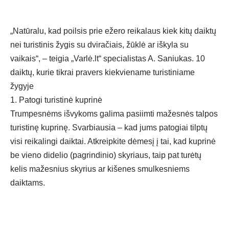
„Natūralu, kad poilsis prie ežero reikalaus kiek kitų daiktų
nei turistinis žygis su dviračiais, žūklė ar iškyla su
vaikais“,
– teigia „Varlė.lt“ specialistas A. Saniukas.
10
daiktų, kurie tikrai pravers kiekviename turistiniame
žygyje
1. Patogi turistinė kuprinė
Trumpesnėms išvykoms galima pasiimti mažesnės talpos
turistinę kuprinę. Svarbiausia – kad jums patogiai tilptų
visi reikalingi daiktai. Atkreipkite dėmesį į tai, kad kuprinė
be vieno didelio (pagrindinio) skyriaus, taip pat turėtų
kelis mažesnius skyrius ar kišenes smulkesniems
daiktams.