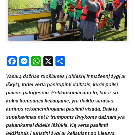
Facebook
Messenger
WhatsApp
X
Share
Vasarą dažnas ruošiamės į didesnį ir mažesnį žygį ar
iškylą, todėl verta pasirūpinti daiktais, kurie poilsį
pavers patogesniu. Priklausomai nuo to, kur ir su
kokia kompanija keliaujame, yra daiktų sąrašas,
kuriuos rekomenduojama pasiimti visada. Daiktų
supakavimas net ir trumpoms išvykoms dažnam yra
pakankamai didelis iššūkis. Ką verta pasiimti
leidžiantis į turistinį žygį ar keliaujant po Lietuvą,