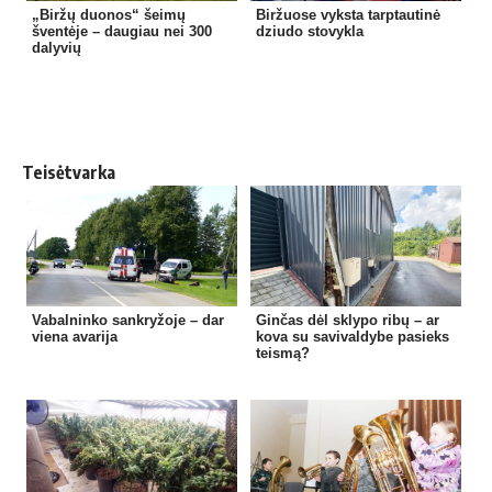
„Biržų duonos“ šeimų
Biržuose vyksta tarptautinė
šventėje – daugiau nei 300
dziudo stovykla
dalyvių
Teisėtvarka
Vabalninko sankryžoje – dar
Ginčas dėl sklypo ribų – ar
viena avarija
kova su savivaldybe pasieks
teismą?