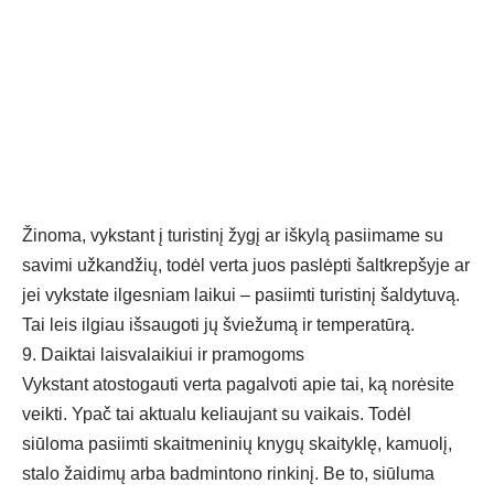
Žinoma, vykstant į turistinį žygį ar iškylą pasiimame su
savimi užkandžių, todėl verta juos paslėpti šaltkrepšyje ar
jei vykstate ilgesniam laikui – pasiimti turistinį šaldytuvą.
Tai leis ilgiau išsaugoti jų šviežumą ir temperatūrą.
9. Daiktai laisvalaikiui ir pramogoms
Vykstant atostogauti verta pagalvoti apie tai, ką norėsite
veikti. Ypač tai aktualu keliaujant su vaikais. Todėl
siūloma pasiimti skaitmeninių knygų skaityklę, kamuolį,
stalo žaidimų arba
badmintono rinkinį
. Be to, siūluma