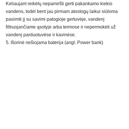
Keliaujant reikėtų nepamiršti gerti pakankamo kiekio
vandens, todėl bent jau pirmam atostogų laikui siūloma
pasiimti jį su savimi patogioje gertuvėje, vandenį
filtruojančiame ąsotyje arba termose ir nepermokėti už
vandenį parduotuvėse ir kavinėse.
5. Išorinė nešiojama baterija (angl. Power bank)