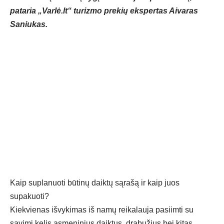
pataria „Varlė.lt“ turizmo prekių ekspertas Aivaras
Saniukas.
Kaip suplanuoti būtinų daiktų sąrašą ir kaip juos
supakuoti?
Kiekvienas išvykimas iš namų reikalauja pasiimti su
savimi kelis asmeninius daiktus, drabužius bei kitas