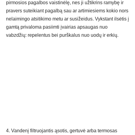
pirmosios pagalbos vaistinėlę, nes ji užtikrins ramybę ir
pravers suteikiant pagalbą sau ar artimiesiems kokio nors
nelaimingo atsitikimo metu ar susižeidus. Vykstant ilsėtis į
gamtą privaloma pasiimti įvairias apsaugas nuo
vabzdžių: repelentus bei purškalus nuo uodų ir erkių.
4. Vandenį filtruojantis ąsotis, gertuvė arba termosas