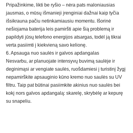
Pripažinkime, likti be ryšio – nėra pats maloniausias
jausmas, o mūsų išmanieji įrenginiai dažnai kaip tyčia
išsikrauna pačiu netinkamiausiu momentu. Išorinė
nešiojama baterija leis pamiršti apie šią problemą ir
papildyti jūsų telefono energijos atsargas, todėl ją tikrai
verta pasiimti į kiekvieną savo kelionę.
6. Apsauga nuo saulės ir galvos apdangalas
Nesvarbu, ar planuojate intensyvų buvimą saulėje ir
deginimąsi ar vengiate saulės, ruošdamiesi į turistinį žygį
nepamirškite apsauginio kūno kremo nuo saulės su UV
filtru. Taip pat būtinai pasiimkite akinius nuo saulės bei
kokį nors galvos apdangalą: skarelę, skrybėlę ar kepurę
su snapeliu.