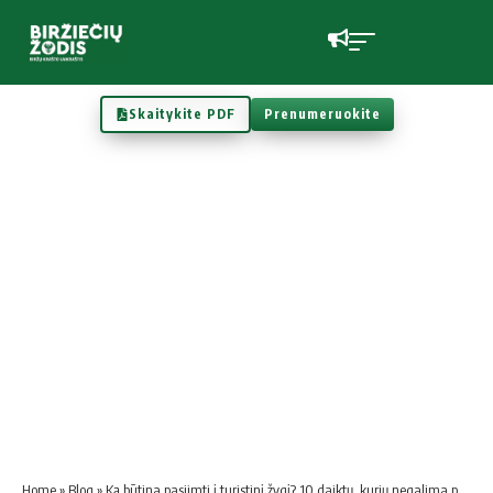
Skaitykite PDF
Prenumeruokite
Home
»
Blog
»
Ką būtina pasiimti į turistinį žygį? 10 daiktų, kurių negalima pamiršti