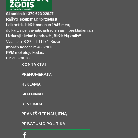
Skambinti: +370 603 22827
Rašyti: skelbimai@birzietis.lt
Laikraštis leidžiamas nuo 1945 metų,
du kartus per savaitę: antradieniais ir penktadieniais.
Uždaroji akcinė bendrovė „Biržiečių žodis“
Vytauto g. 8-22, LT-41174. Biržai
Įmonės kodas:
254807960
PVM mokėtojo kodas:
LT548079610
KONTAKTAI
PRENUMERATA
REKLAMA
SKELBIMAI
RENGINIAI
PRANEŠKITE NAUJIENĄ
PRIVATUMO POLITIKA