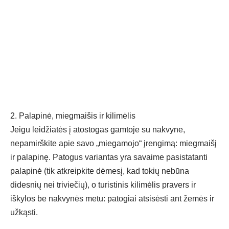
2. Palapinė, miegmaišis ir kilimėlis
Jeigu leidžiatės į atostogas gamtoje su nakvyne,
nepamirškite apie savo „miegamojo“ įrengimą: miegmaišį
ir palapinę. Patogus variantas yra savaime pasistatanti
palapinė (tik atkreipkite dėmesį, kad tokių nebūna
didesnių nei triviečių), o turistinis kilimėlis pravers ir
iškylos be nakvynės metu: patogiai atsisėsti ant žemės ir
užkąsti.