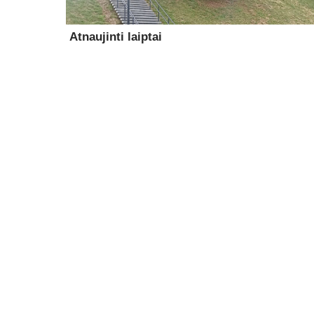
Atnaujinti laiptai