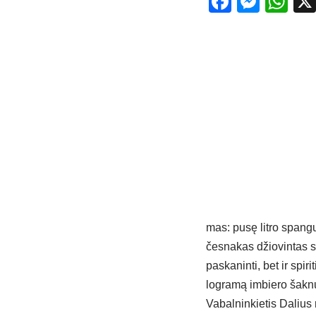
Facebo
Mess
Wh
mas: pu­sę lit­ro span­gu
čes­na­kas džio­vin­tas s
pa­ska­nin­ti, bet ir spi­r
log­ra­mą im­bie­ro šak­n
Va­bal­nin­kie­tis Da­lius