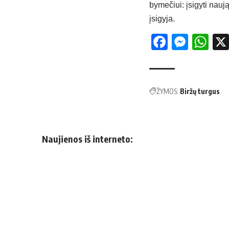
by­me­čiui: įsi­gy­ti nau­j
įsi­gy­ja.
Facebo
Mess
Wh
ŽYMOS:
Biržų turgus
Naujienos iš interneto: