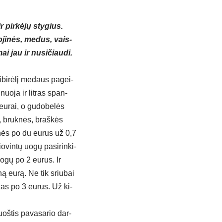
ir pir­kė­jų sty­gius.
ko­ji­nės, me­dus, vais­
mai jau ir nu­si­čiau­di.
­bi­rė­lį me­daus pa­gei­
nuo­ja ir lit­ras span­
eu­rai, o gu­do­be­lės
s, bruk­nės, braš­kės
y­nės po du eu­rus už 0,7
o­vin­tų uo­gų pa­si­rin­ki­
uo­gų po 2 eu­rus. Ir
ną eu­rą. Ne tik sriu­bai
iu­kas po 3 eu­rus. Už ki­
uoš­tis pa­va­sa­rio dar­