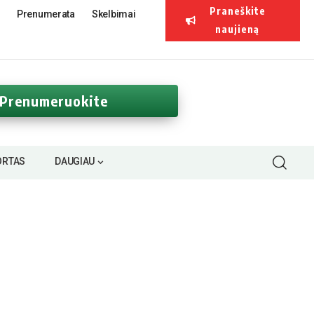
Praneškite
Prenumerata
Skelbimai
naujieną
Prenumeruokite
ORTAS
DAUGIAU