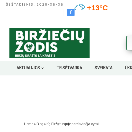
ŠEŠTADIENIS, 2026-08-08
+13°C
AKTUALIJOS
TEISĖTVARKA
SVEIKATA
ŪKI
Home
»
Blog
»
Ką Biržų turguje pardavinėja vyrai