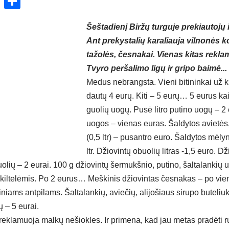
ok
enger
atsApp
X
Share
Šeš­ta­die­nį Bir­žų tur­gu­je pre­kiau­to­jų 
Ant pre­kys­ta­lių ka­ra­liau­ja vil­no­nės 
ta­žo­lės, čes­na­kai. Vie­nas ki­tas rek­la­
Tvy­ro per­ša­li­mo li­gų ir gri­po bai­mė...
Me­dus ne­brangs­ta. Vie­ni bi­ti­nin­kai už ki
dau­tų 4 eu­rų. Ki­ti – 5 eu­rų… 5 eu­rus kai­
guo­lių uo­gų. Pu­sė lit­ro pu­ti­no uo­gų – 2 
uo­gos – vie­nas eu­ras. Šal­dy­tos avie­tė
(0,5 ltr) – pu­sant­ro eu­ro. Šal­dy­tos mė­l
ltr. Džio­vin­tų obuo­lių lit­ras -1,5 eu­ro. Dži
o­lių – 2 eu­rai. 100 g džio­vin­tų šer­mukš­nio, pu­ti­no, šal­ta­lan­kių 
kil­te­lė­mis. Po 2 eu­rus… Meš­ki­nis džio­vin­tas čes­na­kas – po vie­
i­ti­niams ant­pi­lams. Šal­ta­lan­kių, avie­čių, ali­jo­šiaus si­ru­po bu­te­l
ų – 5 eu­rai.
 rek­la­muo­ja mal­kų ne­šiok­les. Ir pri­me­na, kad jau me­tas pra­dė­ti r