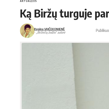
AKTUALIJOS
Ką Biržų turguje pa
Regina VAIČEKONIENĖ
Publiku
- „Biržiečių žodžio“ autorė