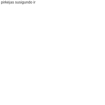
 pir­kė­jas su­si­gun­do ir