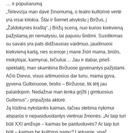
… ir populiarumą
„Televizija man davė žinomumą, o teatro kultūrinė vertė
yra visai kitokia. Štai ir šiemet atvykstu į Biržus, į
„Žaldokynės kraštą“, į Biržų sceną, nuo kurios kiekvieną
pažįstamą jei nematysiu, tai pajusiu širdimi. Susitikimas
su savais yra pats didžiausias vaidmuo, jaudinuosi
kiekvieną kartą, nes scenoje į mane žiūri mama, brolis,
mokytojai, kaimynai, bičiuliai… Jau ir dabar, prieš
spektaklį, man skambina Biržuose gyvenantys pažįstami.
Ačiū Dievui, visus artimuosius dar turiu, mama gyva,
gyvena Gulbinuose, brolis – Biržuose, tik tėtį jau
palaidojom. Nedažnai man tenka grįžti į gimtuosius
Gulbinus“,- pripažįsta aktorė.
Ją liūdina nykstantis kaimas, tačiau stebina nykimui
atsparūs ir nepasiduodantys vietiniai žmonės. „Ar taip turi
būti XXI amžiuje – kaimas be parduotuvės? Ar taip turi
būti – kaimas be kultūros namų? Lietuvoje, ypač