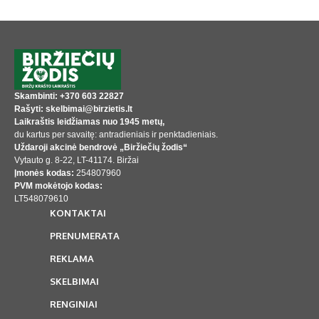
Skambinti: +370 603 22827
Rašyti: skelbimai@birzietis.lt
Laikraštis leidžiamas nuo 1945 metų,
du kartus per savaitę: antradieniais ir penktadieniais.
Uždaroji akcinė bendrovė „Biržiečių žodis“
Vytauto g. 8-22, LT-41174. Biržai
Įmonės kodas:
254807960
PVM mokėtojo kodas:
LT548079610
KONTAKTAI
PRENUMERATA
REKLAMA
SKELBIMAI
RENGINIAI