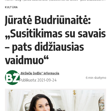
KULTŪRA
Jūratė Budriūnaitė:
„Susitikimas su savais
– pats didžiausias
vaidmuo“
„Biržiečių žodžio“ informacija
6 min skaitymo
Publikuota: 2021-09-24