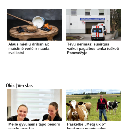
Alaus mielių dribsniai:
Tėvų nerimas: susirgus
maistinė vertė ir nauda
vaikui pagalbos tenka ieškoti
sveikatai
Panevėžyje
Ūkis | Verslas
Meilė gyvūnams tapo bendro
Paskelbė „Metų ūkio”
verslo pradžia
konkurso nominantus