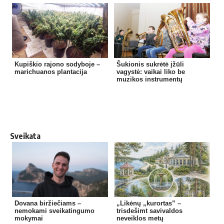
Kupiškio rajono sodyboje –
Šukionis sukrėtė įžūli
marichuanos plantacija
vagystė: vaikai liko be
muzikos instrumentų
Sveikata
Dovana biržiečiams –
„Likėnų „kurortas” –
nemokami sveikatingumo
trisdešimt savivaldos
mokymai
neveiklos metų