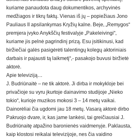
kuriame panaudota daug dokumentikos, archyvinės
medžiagos ir tikrų faktų. Vienas iš jų – popiežiaus Jono
Pauliaus II apsilankymas Kryžių kalne. Beje, „Remygos“
premjera įvyko Anykščių festivalyje „Pakeleivingi“,
kuriame jis pelnė pagrindinį prizą. Esu įsitikinusi, kad
biržiečiai galės pasigėrėti talentingų kolegų aktoriniais
darbais ir pajausti tą laikmetį“,- pasakojo buvusi biržietė
aktorė.
Apie televiziją…
J. Budriūnaitė – ne tik aktorė. Ji dirba ir mokykloje bei
privačioje su vyru įkurtoje dainavimo studijoje „Nieko
tokio“, kurioje muzikos mokosi 3 – 14 metų vaikai.
Dainorėliai čia ugdomi jau 18 metų. Vasarą aktorė dirbo
Pakruojo dvare, ir, kas jame lankėsi, tai greičiausiai J.
Budriūnaitę atpažino baronienės vaidmenyje. Paklausta,
kaip klostosi reikalai televizijoje, nes čia vaidino