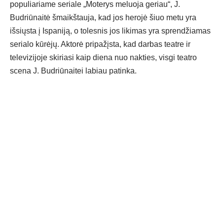
populiariame seriale „Moterys meluoja geriau“, J.
Budriūnaitė šmaikštauja, kad jos herojė šiuo metu yra
išsiųsta į Ispaniją, o tolesnis jos likimas yra sprendžiamas
serialo kūrėjų. Aktorė pripažįsta, kad darbas teatre ir
televizijoje skiriasi kaip diena nuo nakties, visgi teatro
scena J. Budriūnaitei labiau patinka.