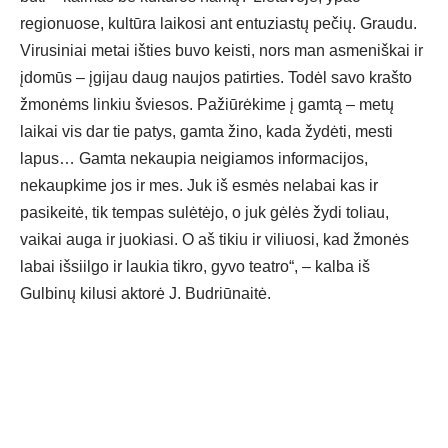
regionuose, kultūra laikosi ant entuziastų pečių. Graudu.
Virusiniai metai išties buvo keisti, nors man asmeniškai ir
įdomūs – įgijau daug naujos patirties. Todėl savo krašto
žmonėms linkiu šviesos. Pažiūrėkime į gamtą – metų
laikai vis dar tie patys, gamta žino, kada žydėti, mesti
lapus… Gamta nekaupia neigiamos informacijos,
nekaupkime jos ir mes. Juk iš esmės nelabai kas ir
pasikeitė, tik tempas sulėtėjo, o juk gėlės žydi toliau,
vaikai auga ir juokiasi. O aš tikiu ir viliuosi, kad žmonės
labai išsiilgo ir laukia tikro, gyvo teatro“, – kalba iš
Gulbinų kilusi aktorė J. Budriūnaitė.