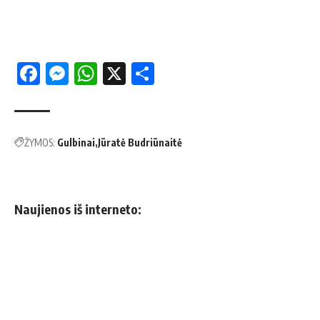
Facebook
Messenger
WhatsApp
X
Share
ŽYMOS:
Gulbinai
Jūratė Budriūnaitė
Naujienos iš interneto: