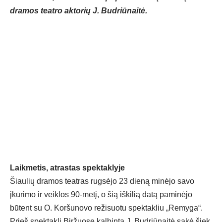
dramos teatro aktorių J. Budriūnaitė.
Laikmetis, atrastas spektaklyje
Šiaulių dramos teatras rugsėjo 23 dieną minėjo savo
įkūrimo ir veiklos 90-metį, o šią iškilią datą paminėjo
būtent su O. Koršunovo režisuotu spektakliu „Remyga“.
Prieš spektaklį Biržuose kalbinta J. Budriūnaitė sakė šiek