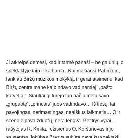
Ji atkreipė dėmesį, kad ir tarmė panaši – be galūnių, o
spektaklyje taip ir kalbama. „Kai mokiausi Pabiržėje,
lankiau Biržų muzikos mokyklą, ir gerai atsimenu, kad
Biržų centre mane kalbindavo vadinamieji „pašto
karveliai“. Šiauliai gi turėjo tuo pačiu metu savo
„grupuotę“, „princais“ juos vadindavo… Iš tiesų, tai
pavojingas, nerimastingas, neaiškus laikmetis… O ir
scenoje pavaizduoti jį nėra lengva. Bet trys vyrai –
rašytojas R. Kmita, režisierius O. Koršunovas ir jo
asistentas Jokūbas Brazys sukūrė paveikų spektaklį,