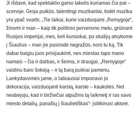
Ji išdavė, kad spektaklio garso takelis kuriamas čia pat –
scenoje. Groja puikūs, talentingi muzikantai, todėl muzika
yra ypač svarbi. „Tie laikai, kurie vaizduojami „Remygoje“,
žinomi ir man – kaip tik politinio perversmo metu, griūnant
Rusijos imperijai, mes, keli kursiokai, po studijų atvykome
į Šiaulius – man jie pasirodė negražūs, nors tu ką. Tik
dabar baigiu juos prisijaukinti, nes miestas tapo mano
namais – čia ir darbas, ir šeima, ir draugai. „Remygoje“
vaidinu baro šokėją – ir tą barą puikiai pamenu.
Lankydavomės jame, o labiausiai imponavo jo
dekoracija, vaizduojanti karstą, karste – kaukolės. Net
neabejoju, kad ir biržiečiai atpažins tą laikmetį ir ras savo
miesto detalių, panašių į šiaulietiškas“- įsitikinusi aktorė.