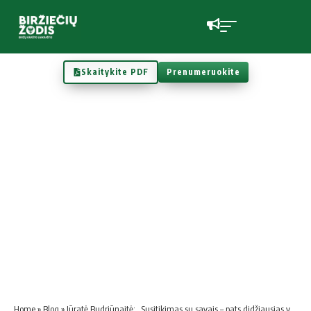
Skaitykite PDF
Prenumeruokite
Home
»
Blog
»
Jūratė Budriūnaitė: „Susitikimas su savais – pats didžiausias vaidmuo“