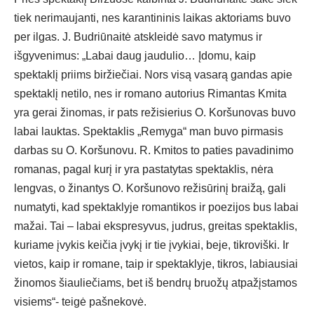
tiek nerimaujanti, nes karantininis laikas aktoriams buvo
per ilgas. J. Budriūnaitė atskleidė savo matymus ir
išgyvenimus: „Labai daug jaudulio… Įdomu, kaip
spektaklį priims biržiečiai. Nors visą vasarą gandas apie
spektaklį netilo, nes ir romano autorius Rimantas Kmita
yra gerai žinomas, ir pats režisierius O. Koršunovas buvo
labai lauktas. Spektaklis „Remyga“ man buvo pirmasis
darbas su O. Koršunovu. R. Kmitos to paties pavadinimo
romanas, pagal kurį ir yra pastatytas spektaklis, nėra
lengvas, o žinantys O. Koršunovo režisūrinį braižą, gali
numatyti, kad spektaklyje romantikos ir poezijos bus labai
mažai. Tai – labai ekspresyvus, judrus, greitas spektaklis,
kuriame įvykis keičia įvykį ir tie įvykiai, beje, tikroviški. Ir
vietos, kaip ir romane, taip ir spektaklyje, tikros, labiausiai
žinomos šiauliečiams, bet iš bendrų bruožų atpažįstamos
visiems“- teigė pašnekovė.