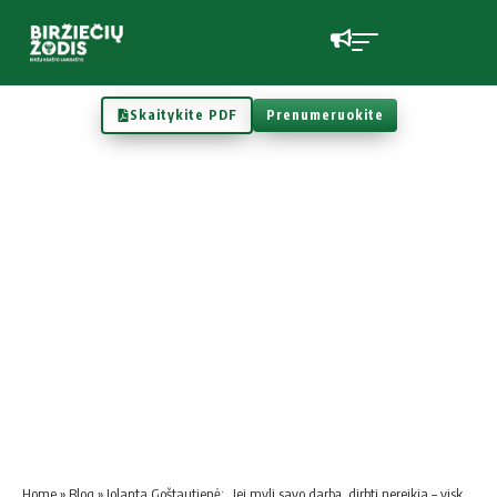
Skaitykite PDF
Prenumeruokite
Home
»
Blog
»
Jolanta Goštautienė: „Jei myli savo darbą, dirbti nereikia – viskas pavyksta savaime“