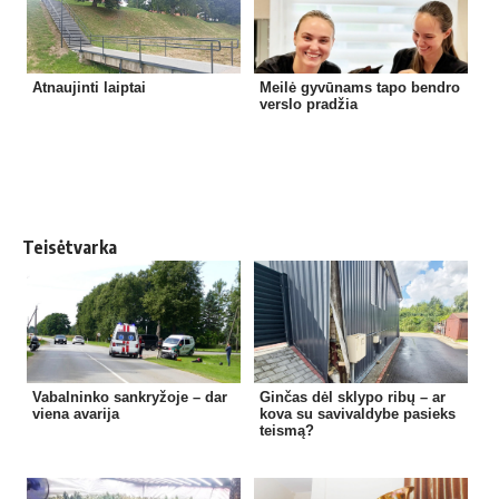
Atnaujinti laiptai
Meilė gyvūnams tapo bendro
verslo pradžia
Teisėtvarka
Vabalninko sankryžoje – dar
Ginčas dėl sklypo ribų – ar
viena avarija
kova su savivaldybe pasieks
teismą?