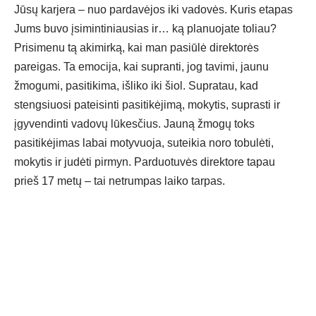
Jūsų karjera – nuo pardavėjos iki vadovės. Kuris etapas
Jums buvo įsimintiniausias ir… ką planuojate toliau?
Prisimenu tą akimirką, kai man pasiūlė direktorės
pareigas. Ta emocija, kai supranti, jog tavimi, jaunu
žmogumi, pasitikima, išliko iki šiol. Supratau, kad
stengsiuosi pateisinti pasitikėjimą, mokytis, suprasti ir
įgyvendinti vadovų lūkesčius. Jauną žmogų toks
pasitikėjimas labai motyvuoja, suteikia noro tobulėti,
mokytis ir judėti pirmyn. Parduotuvės direktore tapau
prieš 17 metų – tai netrumpas laiko tarpas.