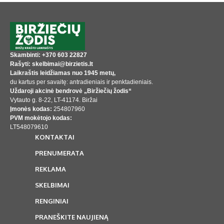
Skambinti: +370 603 22827
Rašyti: skelbimai@birzietis.lt
Laikraštis leidžiamas nuo 1945 metų,
du kartus per savaitę: antradieniais ir penktadieniais.
Uždaroji akcinė bendrovė „Biržiečių žodis“
Vytauto g. 8-22, LT-41174. Biržai
Įmonės kodas:
254807960
PVM mokėtojo kodas:
LT548079610
KONTAKTAI
PRENUMERATA
REKLAMA
SKELBIMAI
RENGINIAI
PRANEŠKITE NAUJIENĄ