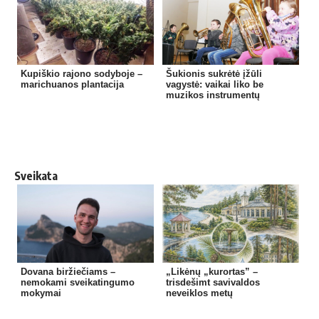
Kupiškio rajono sodyboje –
Šukionis sukrėtė įžūli
marichuanos plantacija
vagystė: vaikai liko be
muzikos instrumentų
Sveikata
Dovana biržiečiams –
„Likėnų „kurortas” –
nemokami sveikatingumo
trisdešimt savivaldos
mokymai
neveiklos metų