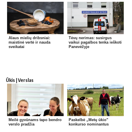
Alaus mielių dribsniai:
Tėvų nerimas: susirgus
maistinė vertė ir nauda
vaikui pagalbos tenka ieškoti
sveikatai
Panevėžyje
Ūkis | Verslas
Meilė gyvūnams tapo bendro
Paskelbė „Metų ūkio”
verslo pradžia
konkurso nominantus