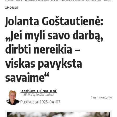
ŽMONĖS
Jolanta Goštautienė:
„Jei myli savo darbą,
dirbti nereikia –
viskas pavyksta
savaime“
Stanislava TIJŪNAITIENĖ
- „Biržiečių žodžio“ autorė
1 min skaitymo
Publikuota: 2025-04-07