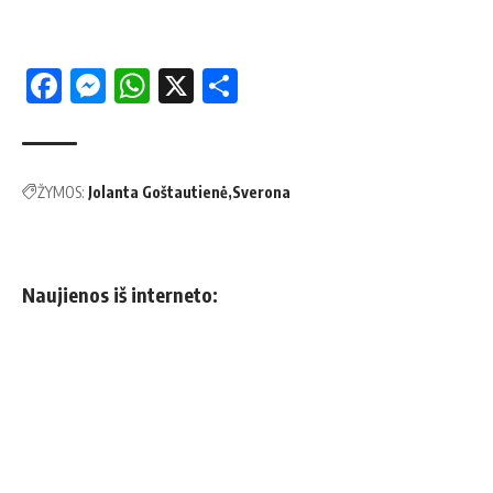
Facebook
Messenger
WhatsApp
X
Share
ŽYMOS:
Jolanta Goštautienė
Sverona
Naujienos iš interneto: