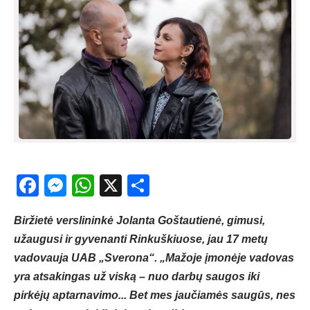
Facebook
Messenger
WhatsApp
X
Share
Biržietė verslininkė Jolanta Goštautienė, gimusi,
užaugusi ir gyvenanti Rinkuškiuose, jau 17 metų
vadovauja UAB „Sverona“. „Mažoje įmonėje vadovas
yra atsakingas už viską – nuo darbų saugos iki
pirkėjų aptarnavimo... Bet mes jaučiamės saugūs, nes