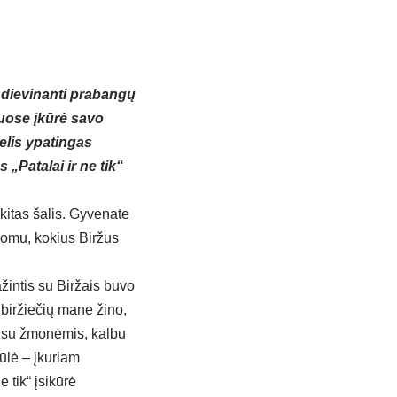
, dievinanti prabangų
žuose įkūrė savo
telis ypatingas
Patalai ir ne tik“
 kitas šalis. Gyvenate
domu, kokius Biržus
žintis su Biržais buvo
biržiečių mane žino,
ju su žmonėmis, kalbu
iūlė – įkuriam
 tik“ įsikūrė