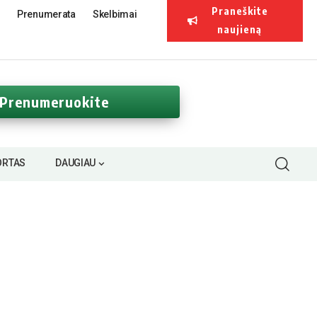
Praneškite
Prenumerata
Skelbimai
naujieną
Prenumeruokite
ORTAS
DAUGIAU