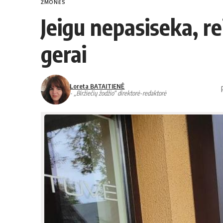
ŽMONĖS
Jeigu nepasiseka, re
gerai
Loreta BATAITIENĖ
- „Biržiečių žodžio“ direktorė-redaktorė