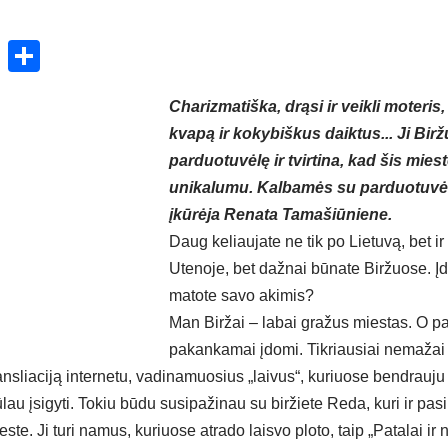
ok
enger
atsApp
X
Share
Charizmatiška, drąsi ir veikli moteris
kvapą ir kokybiškus daiktus... Ji Bir
parduotuvėlę ir tvirtina, kad šis mies
unikalumu. Kalbamės su parduotuvės „
įkūrėja Renata Tamašiūniene.
Daug keliaujate ne tik po Lietuvą, bet ir
Utenoje, bet dažnai būnate Biržuose. Į
matote savo akimis?
Man Biržai – labai gražus miestas. O pa
pakankamai įdomi. Tikriausiai nemažai 
ransliaciją internetu, vadinamuosius „laivus“, kuriuose bendrau
ūlau įsigyti. Tokiu būdu susipažinau su biržiete Reda, kuri ir pas
te. Ji turi namus, kuriuose atrado laisvo ploto, taip „Patalai ir ne