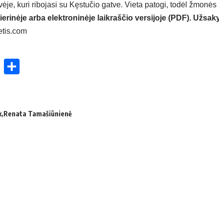
je, kuri ribojasi su Kęstučio gatve. Vieta patogi, todėl žmonės
ierinėje arba elektroninėje laikraščio versijoje (PDF). Užsaky
etis.com
ok
enger
atsApp
X
Share
k
Renata Tamašiūnienė