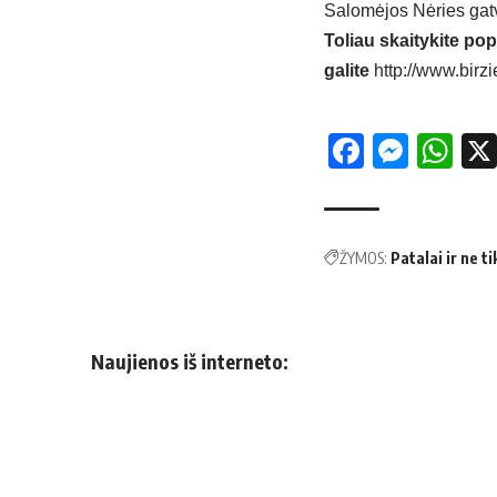
Salomėjos Nėries gatvė
Toliau skaitykite pop
galite
http://www.birzi
Facebo
Mess
Wh
ŽYMOS:
Patalai ir ne ti
Naujienos iš interneto: