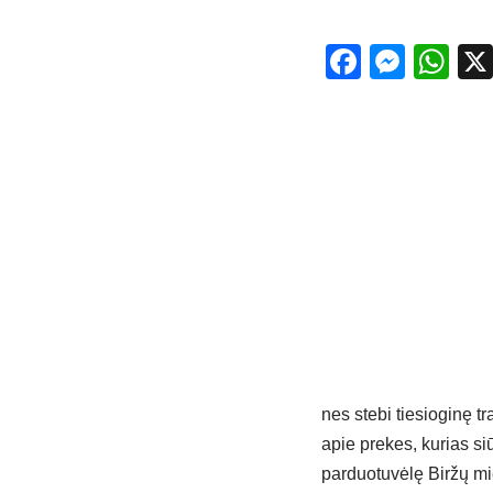
Facebo
Mess
Wh
nes stebi tiesioginę t
apie prekes, kurias si
parduotuvėlę Biržų mies