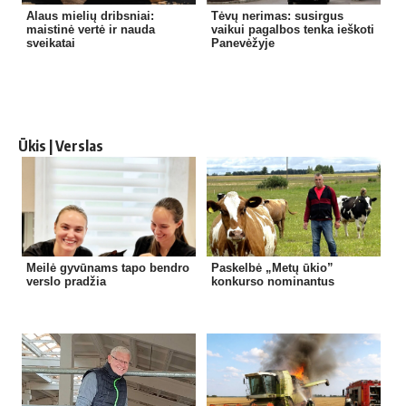
Alaus mielių dribsniai:
Tėvų nerimas: susirgus
maistinė vertė ir nauda
vaikui pagalbos tenka ieškoti
sveikatai
Panevėžyje
Ūkis | Verslas
Meilė gyvūnams tapo bendro
Paskelbė „Metų ūkio”
verslo pradžia
konkurso nominantus