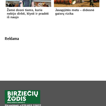
Žemė dosni tiems, kurie
Javapjūtės metu – didesnė
nebijo dirbti, klysti ir pradėti
gaisrų rizika
iš naujo
Reklama
Skambinti: +370 603 22827