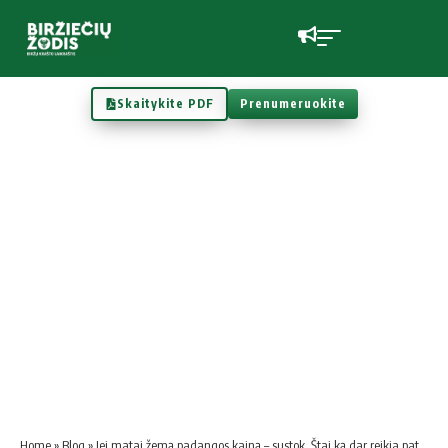
Skaitykite PDF
Prenumeruokite
Home
»
Blog
»
Jei matai žemą padangos kainą – sustok. Štai ką dar reikia patikrinti