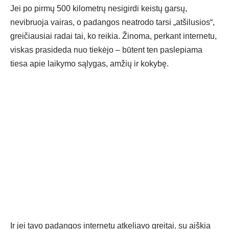
Jei po pirmų 500 kilometrų nesigirdi keistų garsų,
nevibruoja vairas, o padangos neatrodo tarsi „atšilusios“,
greičiausiai radai tai, ko reikia. Žinoma, perkant internetu,
viskas prasideda nuo tiekėjo – būtent ten paslepiama
tiesa apie laikymo sąlygas, amžių ir kokybę.
Ir jei tavo
padangos internetu
atkeliavo greitai, su aiškia