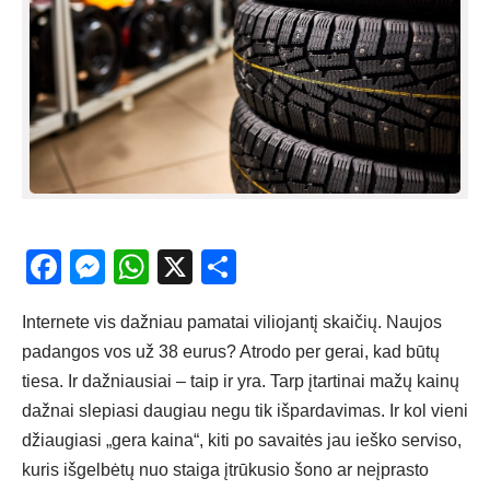
Facebook
Messenger
WhatsApp
X
Share
Internete vis dažniau pamatai viliojantį skaičių. Naujos
padangos vos už 38 eurus? Atrodo per gerai, kad būtų
tiesa. Ir dažniausiai – taip ir yra. Tarp įtartinai mažų kainų
dažnai slepiasi daugiau negu tik išpardavimas. Ir kol vieni
džiaugiasi „gera kaina“, kiti po savaitės jau ieško serviso,
kuris išgelbėtų nuo staiga įtrūkusio šono ar neįprasto