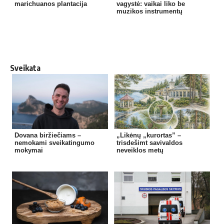
marichuanos plantacija
vagystė: vaikai liko be
muzikos instrumentų
Sveikata
Dovana biržiečiams –
„Likėnų „kurortas” –
nemokami sveikatingumo
trisdešimt savivaldos
mokymai
neveiklos metų