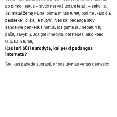
po pirmo lietaus – slydo net važiuojant lėtai“, – sako jis.
Jei matai žemą kainą, pirma mintis turėtų būti ne „kaip čia
pasisekė“, o „ką jie nutyli“. Nes kai padanga stovi
sandėlyje penkerius metus, jos guma jau nebeturi tų
pačių savybių. Jos gal ir nedyla, bet nebesilaiko kelio
taip, kaip turėtų.
Kas turi būti nurodyta, kai perki padangas
internetu?
Štai kas padeda suprasti, ar pasiūlymas vertas dėmesio: