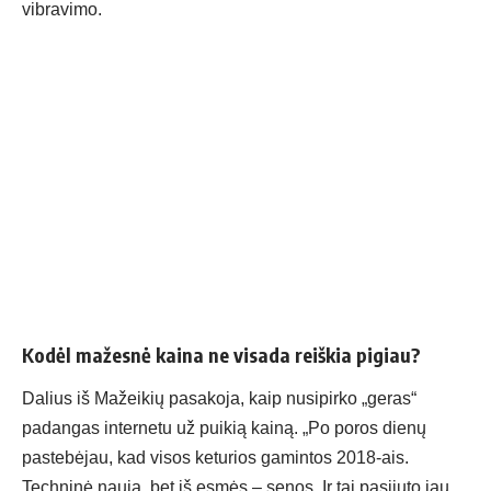
vibravimo.
Kodėl mažesnė kaina ne visada reiškia pigiau?
Dalius iš Mažeikių pasakoja, kaip nusipirko „geras“
padangas internetu už puikią kainą. „Po poros dienų
pastebėjau, kad visos keturios gamintos 2018-ais.
Techninė nauja, bet iš esmės – senos. Ir tai pasijuto jau