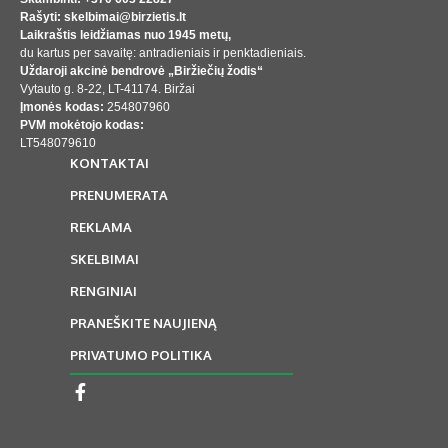
Rašyti: skelbimai@birzietis.lt
Laikraštis leidžiamas nuo 1945 metų,
du kartus per savaitę: antradieniais ir penktadieniais.
Uždaroji akcinė bendrovė „Biržiečių žodis“
Vytauto g. 8-22, LT-41174. Biržai
Įmonės kodas:
254807960
PVM mokėtojo kodas:
LT548079610
KONTAKTAI
PRENUMERATA
REKLAMA
SKELBIMAI
RENGINIAI
PRANEŠKITE NAUJIENĄ
PRIVATUMO POLITIKA