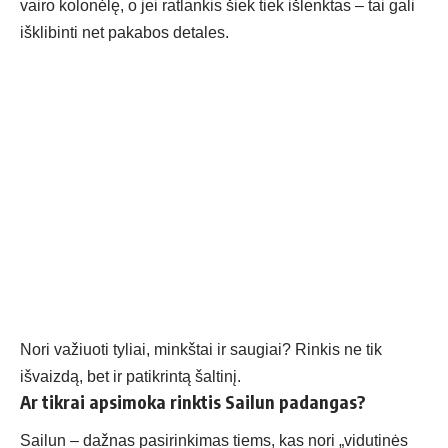
vairo kolonėlę, o jei ratlankis šiek tiek išlenktas – tai gali
išklibinti net pakabos detales.
Nori važiuoti tyliai, minkštai ir saugiai? Rinkis ne tik
išvaizdą, bet ir patikrintą šaltinį.
Ar tikrai apsimoka rinktis Sailun padangas?
Sailun – dažnas pasirinkimas tiems, kas nori „vidutinės