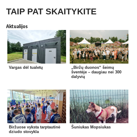
TAIP PAT SKAITYKITE
Aktualijos
Vargas dėl tualetų
„Biržų duonos“ šeimų
šventėje – daugiau nei 300
dalyvių
Biržuose vyksta tarptautinė
Šuniukas Mopsiukas
dziudo stovykla