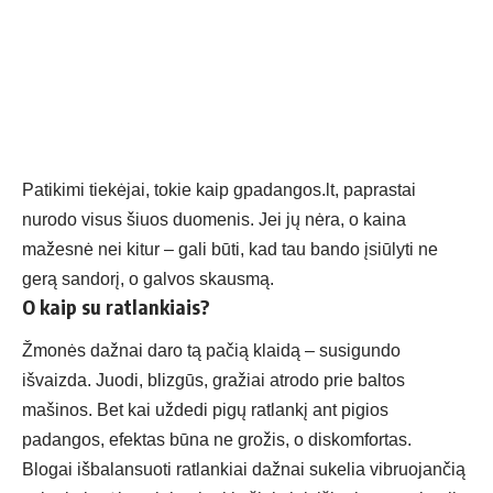
Patikimi tiekėjai, tokie kaip
gpadangos.lt, paprastai
nurodo visus šiuos duomenis. Jei jų nėra, o kaina
mažesnė nei kitur – gali būti, kad tau bando įsiūlyti ne
gerą sandorį, o galvos skausmą.
O kaip su ratlankiais?
Žmonės dažnai daro tą pačią klaidą – susigundo
išvaizda. Juodi, blizgūs, gražiai atrodo prie baltos
mašinos. Bet kai uždedi pigų ratlankį ant pigios
padangos, efektas būna ne grožis, o diskomfortas.
Blogai išbalansuoti
ratlankiai
dažnai sukelia vibruojančią