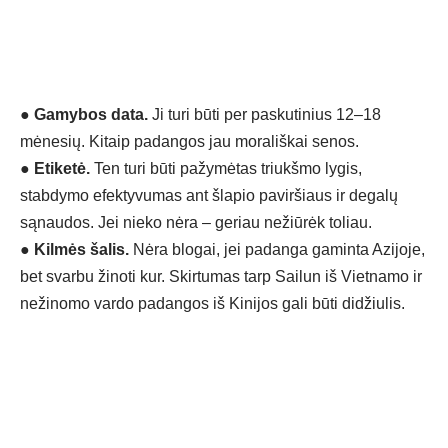
●
Gamybos data.
Ji turi būti per paskutinius 12–18
mėnesių. Kitaip padangos jau morališkai senos.
●
Etiketė.
Ten turi būti pažymėtas triukšmo lygis,
stabdymo efektyvumas ant šlapio paviršiaus ir degalų
sąnaudos. Jei nieko nėra – geriau nežiūrėk toliau.
●
Kilmės šalis.
Nėra blogai, jei padanga gaminta Azijoje,
bet svarbu žinoti kur. Skirtumas tarp Sailun iš Vietnamo ir
nežinomo vardo padangos iš Kinijos gali būti didžiulis.