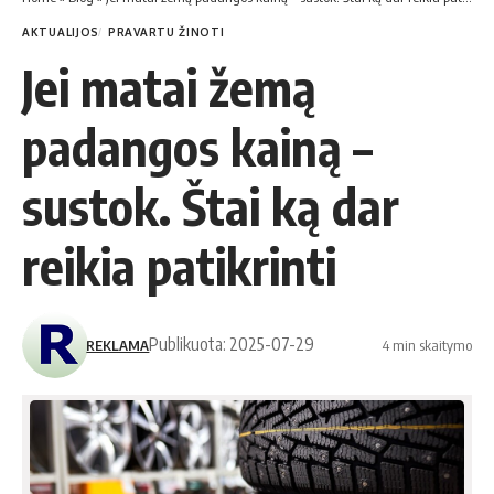
AKTUALIJOS
PRAVARTU ŽINOTI
Jei matai žemą
padangos kainą –
sustok. Štai ką dar
reikia patikrinti
Publikuota: 2025-07-29
REKLAMA
4 min skaitymo