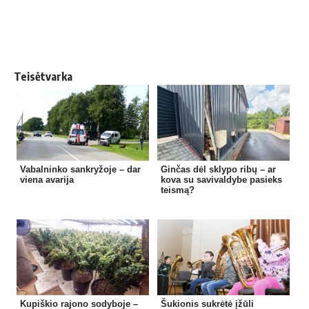
Teisėtvarka
Vabalninko sankryžoje – dar
Ginčas dėl sklypo ribų – ar
viena avarija
kova su savivaldybe pasieks
teismą?
Kupiškio rajono sodyboje –
Šukionis sukrėtė įžūli