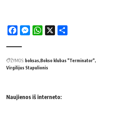
Facebook
Messenger
WhatsApp
X
Share
ŽYMOS:
boksas
Bokso klubas "Terminator"
Virgilijus Stapulionis
Naujienos iš interneto: