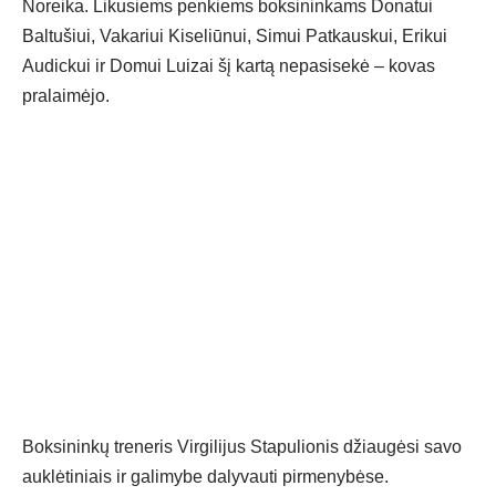
Noreika. Likusiems penkiems boksininkams Donatui
Baltušiui, Vakariui Kiseliūnui, Simui Patkauskui, Erikui
Audickui ir Domui Luizai šį kartą nepasisekė – kovas
pralaimėjo.
Boksininkų treneris Virgilijus Stapulionis džiaugėsi savo
auklėtiniais ir galimybe dalyvauti pirmenybėse.