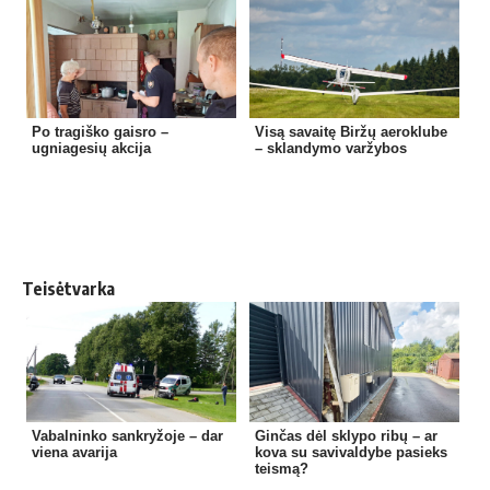
Po tragiško gaisro –
Visą savaitę Biržų aeroklube
ugniagesių akcija
– sklandymo varžybos
Teisėtvarka
Vabalninko sankryžoje – dar
Ginčas dėl sklypo ribų – ar
viena avarija
kova su savivaldybe pasieks
teismą?