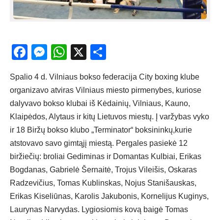
Facebook
Messenger
WhatsApp
X
Share
Spalio 4 d. Vilniaus bokso federacija City boxing klube
organizavo atviras Vilniaus miesto pirmenybes, kuriose
dalyvavo bokso klubai iš Kėdainių, Vilniaus, Kauno,
Klaipėdos, Alytaus ir kitų Lietuvos miestų. Į varžybas vyko
ir 18 Biržų bokso klubo „Terminator“ boksininkų,kurie
atstovavo savo gimtąjį miestą. Pergales pasiekė 12
biržiečių: broliai Gediminas ir Domantas Kulbiai, Erikas
Bogdanas, Gabrielė Šernaitė, Trojus Vileišis, Oskaras
Radzevičius, Tomas Kublinskas, Nojus Stanišauskas,
Erikas Kiseliūnas, Karolis Jakubonis, Kornelijus Kuginys,
Laurynas Narvydas. Lygiosiomis kovą baigė Tomas