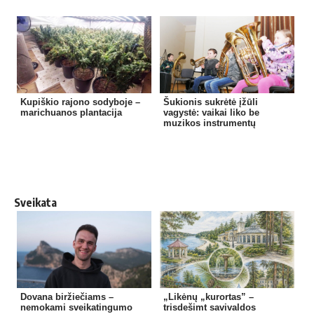
Kupiškio rajono sodyboje –
Šukionis sukrėtė įžūli
marichuanos plantacija
vagystė: vaikai liko be
muzikos instrumentų
Sveikata
Dovana biržiečiams –
„Likėnų „kurortas” –
nemokami sveikatingumo
trisdešimt savivaldos