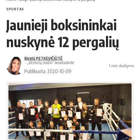
SPORTAS
Jaunieji boksininkai
nuskynė 12 pergalių
Birutė PETKEVIČIŪTĖ
- „Biržiečių žodžio“ bendradarbė
1 min skaitymo
Publikuota: 2020-10-09