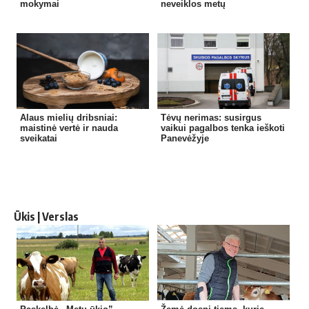
mokymai
neveiklos metų
Alaus mielių dribsniai:
Tėvų nerimas: susirgus
maistinė vertė ir nauda
vaikui pagalbos tenka ieškoti
sveikatai
Panevėžyje
Ūkis | Verslas