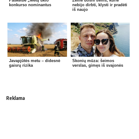
Paskelbė „Metų ūkio”
Žemė dosni tiems, kurie
konkurso nominantus
nebijo dirbti, klysti ir pradėti
iš naujo
Javapjūtės metu – didesnė
Skonių mūza: šeimos
gaisrų rizika
verslas, gimęs iš svajonės
Reklama