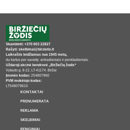
Skambinti: +370 603 22827
Rašyti: skelbimai@birzietis.lt
Laikraštis leidžiamas nuo 1945 metų,
du kartus per savaitę: antradieniais ir penktadieniais.
Uždaroji akcinė bendrovė „Biržiečių žodis“
Vytauto g. 8-22, LT-41174. Biržai
Įmonės kodas:
254807960
PVM mokėtojo kodas:
LT548079610
KONTAKTAI
PRENUMERATA
REKLAMA
SKELBIMAI
RENGINIAI