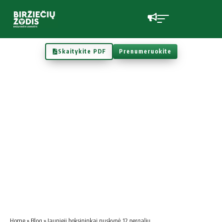
Skaitykite PDF
Prenumeruokite
Home
»
Blog
»
Jaunieji boksininkai nuskynė 12 pergalių