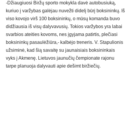
-Džiaugiuosi Biržų sporto mokykla davė autobusiuką,
kuriuo į varžybas galėjau nuvežti didelį būrį boksininkų. Iš
viso kovojo virš 100 boksininkų, o mūsų komanda buvo
didžiausia iš visų dalyvavusių. Tokios varžybos yra labai
svarbios ateities kovoms, nes įgyjama patirtis, plečiasi
boksininkų pasaulėžiūra,- kalbėjo treneris. V. Stapulionis
užsiminė, kad šią savaitę su jaunaisiais boksininkais
vyks į Akmenę. Lietuvos jaunučių čempionate rajonu
tarpe planuoja dalyvauti apie dešimt biržiečių.