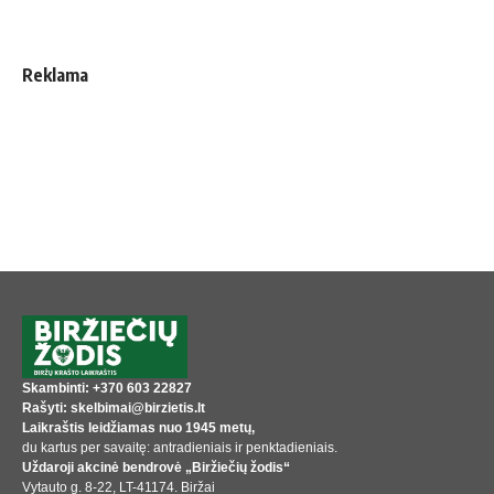
Reklama
Skambinti: +370 603 22827
Rašyti: skelbimai@birzietis.lt
Laikraštis leidžiamas nuo 1945 metų,
du kartus per savaitę: antradieniais ir penktadieniais.
Uždaroji akcinė bendrovė „Biržiečių žodis“
Vytauto g. 8-22, LT-41174. Biržai