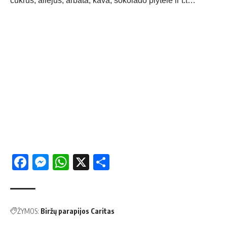
cukrus, aliejus, arbata, kava, šokolado plytelė ir t.t…
Facebook
Messenger
WhatsApp
X
Share
ŽYMOS:
Biržų parapijos Caritas