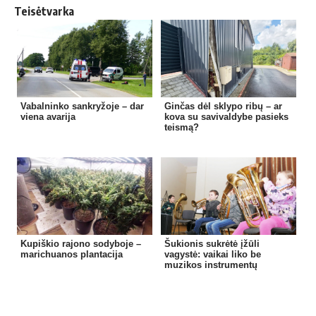
Teisėtvarka
Vabalninko sankryžoje – dar
Ginčas dėl sklypo ribų – ar
viena avarija
kova su savivaldybe pasieks
teismą?
Kupiškio rajono sodyboje –
Šukionis sukrėtė įžūli
marichuanos plantacija
vagystė: vaikai liko be
muzikos instrumentų