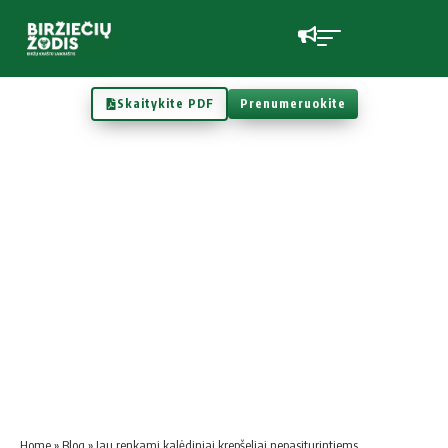
Skaitykite PDF
Prenumeruokite
Home
»
Blog
»
Jau renkami kalėdiniai krepšeliai nepasiturintiems