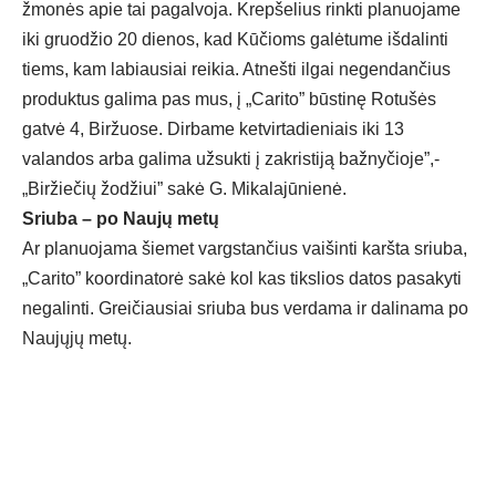
žmonės apie tai pagalvoja. Krepšelius rinkti planuojame
iki gruodžio 20 dienos, kad Kūčioms galėtume išdalinti
tiems, kam labiausiai reikia. Atnešti ilgai negendančius
produktus galima pas mus, į „Carito” būstinę Rotušės
gatvė 4, Biržuose. Dirbame ketvirtadieniais iki 13
valandos arba galima užsukti į zakristiją bažnyčioje”,-
„Biržiečių žodžiui” sakė G. Mikalajūnienė.
Sriuba – po Naujų metų
Ar planuojama šiemet vargstančius vaišinti karšta sriuba,
„Carito” koordinatorė sakė kol kas tikslios datos pasakyti
negalinti. Greičiausiai sriuba bus verdama ir dalinama po
Naujųjų metų.