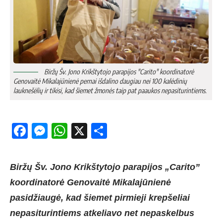
Biržų Šv. Jono Krikštytojo parapijos "Carito" koordinatorė
Genovaitė Mikalajūnienė pernai išdalino daugiau nei 100 kalėdinių
lauknešėlių ir tikisi, kad šiemet žmonės taip pat paaukos nepasiturintiems.
Facebook
Messenger
WhatsApp
X
Share
Biržų Šv. Jono Krikštytojo parapijos „Carito”
koordinatorė Genovaitė Mikalajūnienė
pasidžiaugė, kad šiemet pirmieji krepšeliai
nepasiturintiems atkeliavo net nepaskelbus