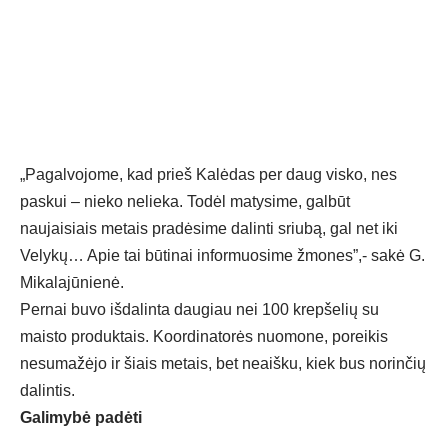
„Pagalvojome, kad prieš Kalėdas per daug visko, nes
paskui – nieko nelieka. Todėl matysime, galbūt
naujaisiais metais pradėsime dalinti sriubą, gal net iki
Velykų… Apie tai būtinai informuosime žmones”,- sakė G.
Mikalajūnienė.
Pernai buvo išdalinta daugiau nei 100 krepšelių su
maisto produktais. Koordinatorės nuomone, poreikis
nesumažėjo ir šiais metais, bet neaišku, kiek bus norinčių
dalintis.
Galimybė padėti