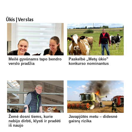
Ūkis | Verslas
Meilė gyvūnams tapo bendro
Paskelbė „Metų ūkio”
verslo pradžia
konkurso nominantus
Žemė dosni tiems, kurie
Javapjūtės metu – didesnė
nebijo dirbti, klysti ir pradėti
gaisrų rizika
iš naujo