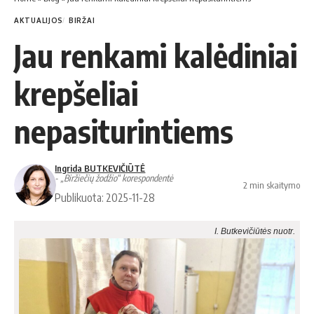
AKTUALIJOS
BIRŽAI
Jau renkami kalėdiniai
krepšeliai
nepasiturintiems
Ingrida BUTKEVIČIŪTĖ
- „Biržiečių žodžio“ korespondentė
2 min skaitymo
Publikuota: 2025-11-28
I. Butkevičiūtės nuotr.