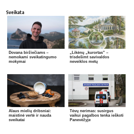
Sveikata
Dovana biržiečiams –
„Likėnų „kurortas” –
nemokami sveikatingumo
trisdešimt savivaldos
mokymai
neveiklos metų
Alaus mielių dribsniai:
Tėvų nerimas: susirgus
maistinė vertė ir nauda
vaikui pagalbos tenka ieškoti
sveikatai
Panevėžyje