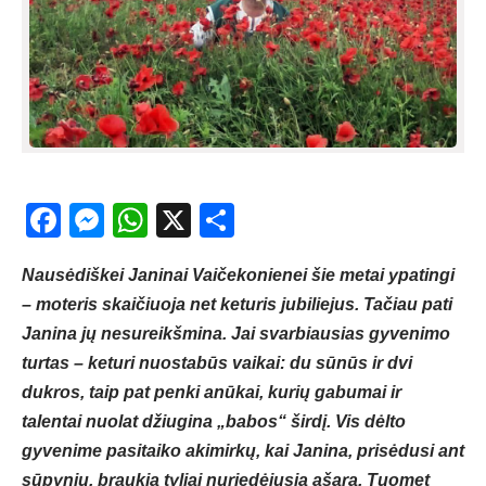
Facebook
Messenger
WhatsApp
X
Share
Nausėdiškei Janinai Vaičekonienei šie metai ypatingi
– moteris skaičiuoja net keturis jubiliejus. Tačiau pati
Janina jų nesureikšmina. Jai svarbiausias gyvenimo
turtas – keturi nuostabūs vaikai: du sūnūs ir dvi
dukros, taip pat penki anūkai, kurių gabumai ir
talentai nuolat džiugina „babos“ širdį. Vis dėlto
gyvenime pasitaiko akimirkų, kai Janina, prisėdusi ant
sūpynių, braukia tyliai nuriedėjusią ašarą. Tuomet