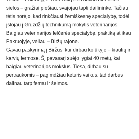
sielos – gražiai piešiau, svajojau tapti dailininke. Tačiau
tėtis norėjo, kad rinkčiausi žemiškesnę specialybę, todėl
įstojau į Gruzdžių technikumą mokytis veterinarijos.
Baigiau veterinarijos felčerės specialybę, praktiką atlikau
Pakruojyje, vėliau – Biržų rajone.
Gavau paskyrimą į Biržus, kur dirbau kolūkyje – kiaulių ir
karvių fermose. Šį pavasarį suėjo lygiai 40 metų, kai
baigiau veterinarijos mokslus. Tiesa, dirbau su
pertraukomis – pagimdžiau keturis vaikus, tad darbus
dalinau tarp fermų ir šeimos.