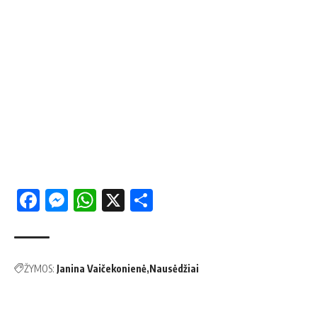
Facebook
Messenger
WhatsApp
X
Share
ŽYMOS:
Janina Vaičekonienė
Nausėdžiai