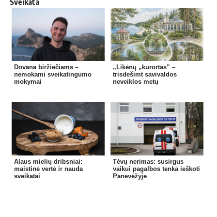
Sveikata
Dovana biržiečiams –
„Likėnų „kurortas” –
nemokami sveikatingumo
trisdešimt savivaldos
mokymai
neveiklos metų
Alaus mielių dribsniai:
Tėvų nerimas: susirgus
maistinė vertė ir nauda
vaikui pagalbos tenka ieškoti
sveikatai
Panevėžyje