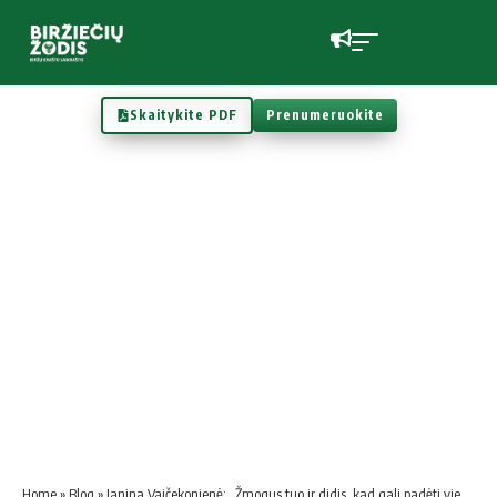
Skaitykite PDF
Prenumeruokite
Home
»
Blog
»
Janina Vaičekonienė: „Žmogus tuo ir didis, kad gali padėti vienas kitam“