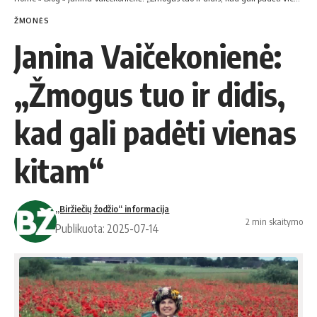
ŽMONĖS
Janina Vaičekonienė:
„Žmogus tuo ir didis,
kad gali padėti vienas
kitam“
„Biržiečių žodžio“ informacija
2 min skaitymo
Publikuota: 2025-07-14