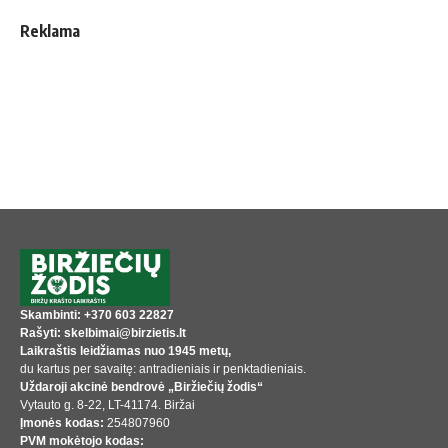
Reklama
Skambinti: +370 603 22827
Rašyti: skelbimai@birzietis.lt
Laikraštis leidžiamas nuo 1945 metų,
du kartus per savaitę: antradieniais ir penktadieniais.
Uždaroji akcinė bendrovė „Biržiečių žodis“
Vytauto g. 8-22, LT-41174. Biržai
Įmonės kodas:
254807960
PVM mokėtojo kodas: