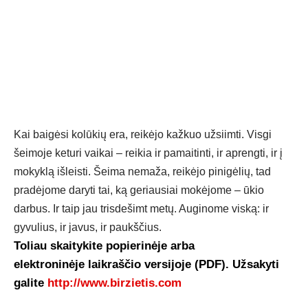
Kai baigėsi kolūkių era, reikėjo kažkuo užsiimti. Visgi
šeimoje keturi vaikai – reikia ir pamaitinti, ir aprengti, ir į
mokyklą išleisti. Šeima nemaža, reikėjo pinigėlių, tad
pradėjome daryti tai, ką geriausiai mokėjome – ūkio
darbus. Ir taip jau trisdešimt metų. Auginome viską: ir
gyvulius, ir javus, ir paukščius.
Toliau skaitykite popierinėje arba
elektroninėje laikraščio versijoje (PDF). Užsakyti
galite
http://www.birzietis.com