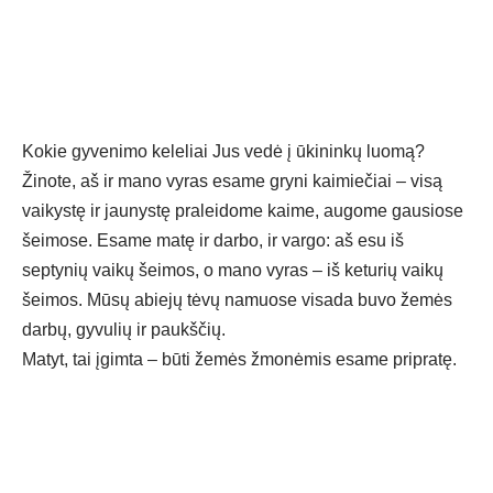
Kokie gyvenimo keleliai Jus vedė į ūkininkų luomą?
Žinote, aš ir mano vyras esame gryni kaimiečiai – visą
vaikystę ir jaunystę praleidome kaime, augome gausiose
šeimose. Esame matę ir darbo, ir vargo: aš esu iš
septynių vaikų šeimos, o mano vyras – iš keturių vaikų
šeimos. Mūsų abiejų tėvų namuose visada buvo žemės
darbų, gyvulių ir paukščių.
Matyt, tai įgimta – būti žemės žmonėmis esame pripratę.