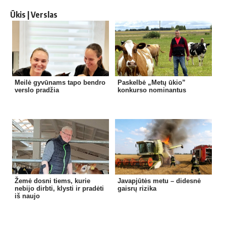
Ūkis | Verslas
Meilė gyvūnams tapo bendro
Paskelbė „Metų ūkio”
verslo pradžia
konkurso nominantus
Žemė dosni tiems, kurie
Javapjūtės metu – didesnė
nebijo dirbti, klysti ir pradėti
gaisrų rizika
iš naujo