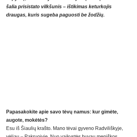
šalia prisistato vilkšunis – ištikimas keturkojis
draugas, kuris sugeba paguosti be žodžių.
Papasakokite apie savo tėvų namus: kur gimėte,
augote, mokėtės?
Esu iš Šiaulių krašto. Mano tėvai gyveno Radviliškyje,
vėliau – Pakruojyje. Nuo vaikystės buvau meniškos