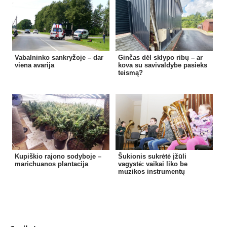
Vabalninko sankryžoje – dar
Ginčas dėl sklypo ribų – ar
viena avarija
kova su savivaldybe pasieks
teismą?
Kupiškio rajono sodyboje –
Šukionis sukrėtė įžūli
marichuanos plantacija
vagystė: vaikai liko be
muzikos instrumentų