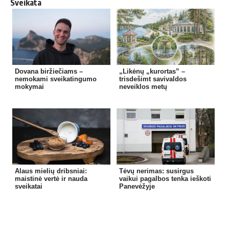
Sveikata
Dovana biržiečiams –
„Likėnų „kurortas” –
nemokami sveikatingumo
trisdešimt savivaldos
mokymai
neveiklos metų
Alaus mielių dribsniai:
Tėvų nerimas: susirgus
maistinė vertė ir nauda
vaikui pagalbos tenka ieškoti
sveikatai
Panevėžyje