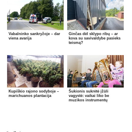
Vabalninko sankryžoje – dar
Ginčas dėl sklypo ribų – ar
viena avarija
kova su savivaldybe pasieks
teismą?
Kupiškio rajono sodyboje –
Šukionis sukrėtė įžūli
marichuanos plantacija
vagystė: vaikai liko be
muzikos instrumentų