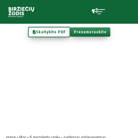
Skaitykite PDF
Prenumeruokite
Home
»
Blog
»
Iš prezidento rankų – garbingas apdovanojimas