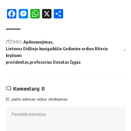
Facebook
Messenger
WhatsApp
X
Share
ŽYMOS:
Apdovanojimas
Lietuvos Didžiojo kunigaikščio Gedimino ordino Riterio
kryžiumi
prezidentas
profesorius Donatas Čygas
Komentarų: 0
El. pašto adresas nebus skelbiamas.