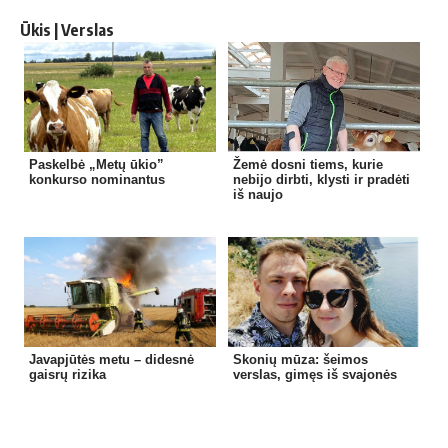
Ūkis | Verslas
Paskelbė „Metų ūkio”
Žemė dosni tiems, kurie
konkurso nominantus
nebijo dirbti, klysti ir pradėti
iš naujo
Javapjūtės metu – didesnė
Skonių mūza: šeimos
gaisrų rizika
verslas, gimęs iš svajonės