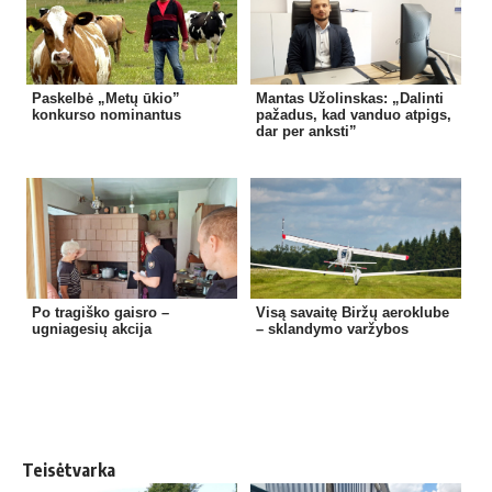
Paskelbė „Metų ūkio”
Mantas Užolinskas: „Dalinti
konkurso nominantus
pažadus, kad vanduo atpigs,
dar per anksti”
Po tragiško gaisro –
Visą savaitę Biržų aeroklube
ugniagesių akcija
– sklandymo varžybos
Teisėtvarka