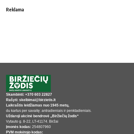
Reklama
Skambinti: +370 603 22827
Rašyti: skelbimai@birzietis.lt
Laikraštis leidžiamas nuo 1945 metų,
du kartus per savaitę: antradieniais ir penktadieniais.
Uždaroji akcinė bendrovė „Biržiečių žodis“
Vytauto g. 8-22, LT-41174. Biržai
Įmonės kodas:
254807960
PVM mokėtojo kodas: