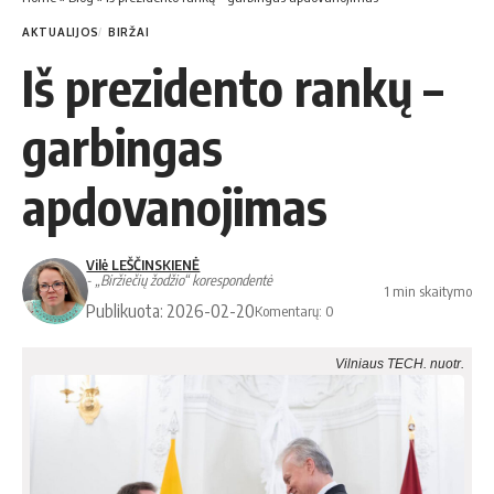
AKTUALIJOS
BIRŽAI
Iš prezidento rankų –
garbingas
apdovanojimas
Vilė LEŠČINSKIENĖ
- „Biržiečių žodžio“ korespondentė
1 min skaitymo
Publikuota: 2026-02-20
Komentarų: 0
Vilniaus TECH. nuotr.