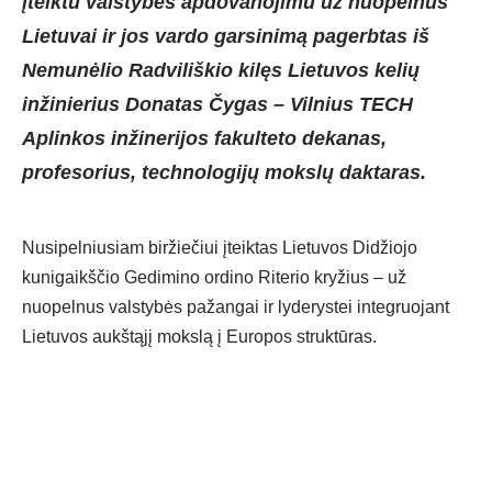
įteiktu valstybės apdovanojimu už nuopelnus
Lietuvai ir jos vardo garsinimą pagerbtas iš
Nemunėlio Radviliškio kilęs Lietuvos kelių
inžinierius Donatas Čygas – Vilnius TECH
Aplinkos inžinerijos fakulteto dekanas,
profesorius, technologijų mokslų daktaras.
Nusipelniusiam biržiečiui įteiktas Lietuvos Didžiojo
kunigaikščio Gedimino ordino Riterio kryžius – už
nuopelnus valstybės pažangai ir lyderystei integruojant
Lietuvos aukštąjį mokslą į Europos struktūras.