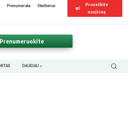
Praneškite
Prenumerata
Skelbimai
naujieną
Prenumeruokite
ORTAS
DAUGIAU