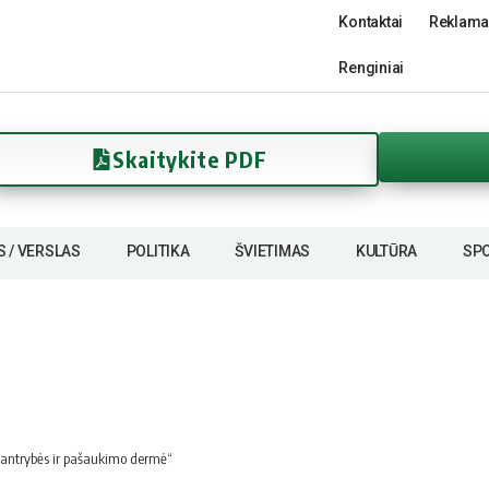
Kontaktai
Reklama
Renginiai
Skaitykite PDF
S / VERSLAS
POLITIKA
ŠVIETIMAS
KULTŪRA
SP
 kantrybės ir pašaukimo dermė“