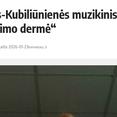
-Kubiliūnienės muzikinis
kimo dermė“
kuota: 2026-01-23
Komentarų: 0