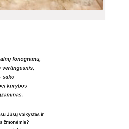
dainų fonogramų,
 vertingesnis,
 – sako
bei kūrybos
egzaminas.
 su Jūsų vaikystės ir
ais žmonėmis?