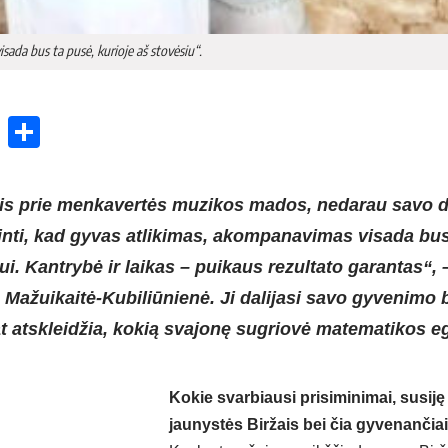
sada bus ta pusė, kurioje aš stovėsiu“.
ok
enger
atsApp
X
Share
tis prie menkavertės muzikos mados, nedarau savo 
kinti, kad gyvas atlikimas, akompanavimas visada bus
jui. Kantrybė ir laikas – puikaus rezultato garantas“,
 Mažuikaitė-Kubiliūnienė. Ji dalijasi savo gyvenimo 
at atskleidžia, kokią svajonę sugriovė matematikos 
Kokie svarbiausi prisiminimai, susiję
jaunystės Biržais bei čia gyvenanči