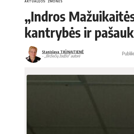
AKTUALIJOS
ŽMONĖS
„Indros Mažuikaitės
kantrybės ir pašau
Stanislava TIJŪNAITIENĖ
Publi
- „Biržiečių žodžio“ autorė