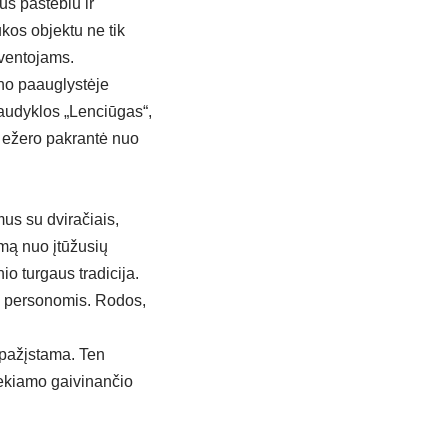
s pastebiu ir
ukos objektu ne tik
yventojams.
no paauglystėje
audyklos „Lenciūgas“,
os ežero pakrantė nuo
us su dviračiais,
ymą nuo įtūžusių
o turgaus tradicija.
s personomis. Rodos,
nepažįstama. Ten
iekiamo gaivinančio