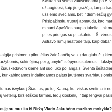
Kaskart su šeima vaikščiodama po Biržu
džiaugiuosi, kaip jie gražėja, tampa tra
užsienio svečiams, bet ir didmiesčių g
Prisipažinsiu, truputį apmaudu, kad ma
minami Apaščios paupio takeliai link m
pilies prieigos su piliakalniu ir Širvėn
Astravo rūmų neatrodė taip, kaip dabar.
talgija prisimenu pilnutėlius žaidžiančių vaikų daugiabučių kiem
 varžybomis, šokinėjimą per „gumytę“, slėpynes sutemus ir lakst
tų čiauškėdavom kieme ant suoliuko po langais. Šventa šeštadieni
ė, kur kabindamos ir dalindamos paltus jautėmės svarbiausiomi
irtumas išvykus į Šiaulius, po to į Kauną, kur viskas svetima ir 
ietelių, biržietiškos tarmės, ledų kioskelių ir taip lengvai pas
susiję su muzika iš Biržų Vlado Jakubėno muzikos mokykla?