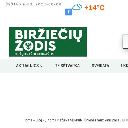
ŠEŠTADIENIS, 2026-08-08
+14°C
AKTUALIJOS
TEISĖTVARKA
SVEIKATA
ŪKI
Home
»
Blog
»
„Indros Mažuikaitės-Kubiliūnienės muzikinis pasaulis: