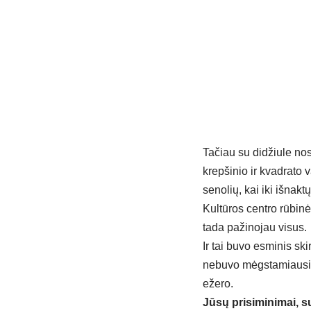
Tačiau su didžiule nos
krepšinio ir kvadrato
senolių, kai iki išnak
Kultūros centro rūbin
tada pažinojau visus.
Ir tai buvo esminis sk
nebuvo mėgstamiausių v
ežero.
Jūsų prisiminimai, 