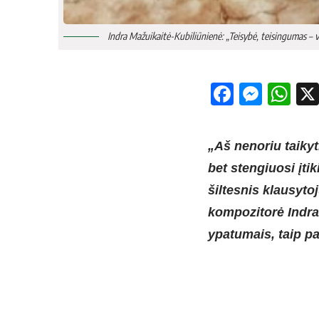
Indra Mažuikaitė-Kubiliūnienė: „Teisybė, teisingumas – vi
Facebo
Mess
Wh
„Aš nenoriu taiky
bet stengiuosi įti
šiltesnis klausyto
kompozitorė Indra
ypatumais, taip p