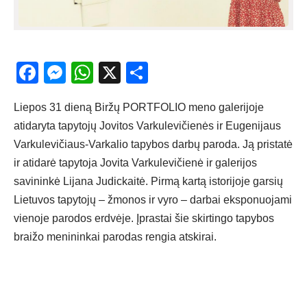
Facebook
Messenger
WhatsApp
X
Share
Liepos 31 dieną Biržų PORTFOLIO meno galerijoje
atidaryta tapytojų Jovitos Varkulevičienės ir Eugenijaus
Varkulevičiaus-Varkalio tapybos darbų paroda. Ją pristatė
ir atidarė tapytoja Jovita Varkulevičienė ir galerijos
savininkė Lijana Judickaitė. Pirmą kartą istorijoje garsių
Lietuvos tapytojų – žmonos ir vyro – darbai eksponuojami
vienoje parodos erdvėje. Įprastai šie skirtingo tapybos
braižo menininkai parodas rengia atskirai.