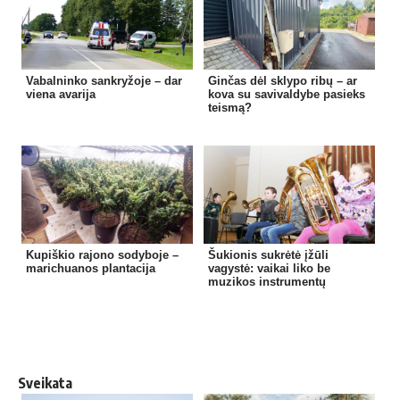
Vabalninko sankryžoje – dar
Ginčas dėl sklypo ribų – ar
viena avarija
kova su savivaldybe pasieks
teismą?
Kupiškio rajono sodyboje –
Šukionis sukrėtė įžūli
marichuanos plantacija
vagystė: vaikai liko be
muzikos instrumentų
Sveikata