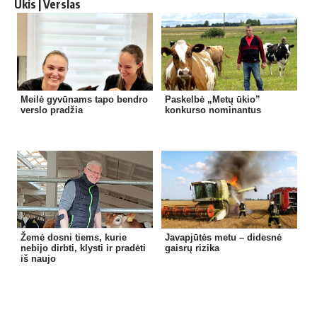
Ūkis | Verslas
Meilė gyvūnams tapo bendro
Paskelbė „Metų ūkio”
verslo pradžia
konkurso nominantus
Žemė dosni tiems, kurie
Javapjūtės metu – didesnė
nebijo dirbti, klysti ir pradėti
gaisrų rizika
iš naujo