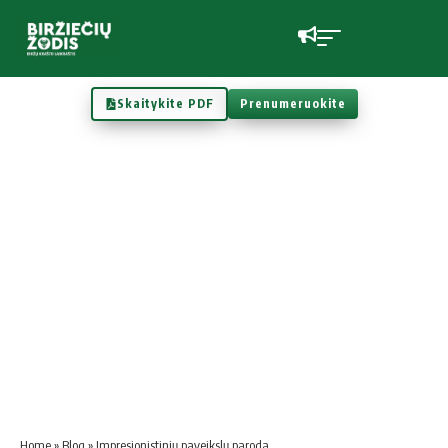
Skaitykite PDF
Prenumeruokite
Home
»
Blog
»
Impresionistinių paveikslų paroda