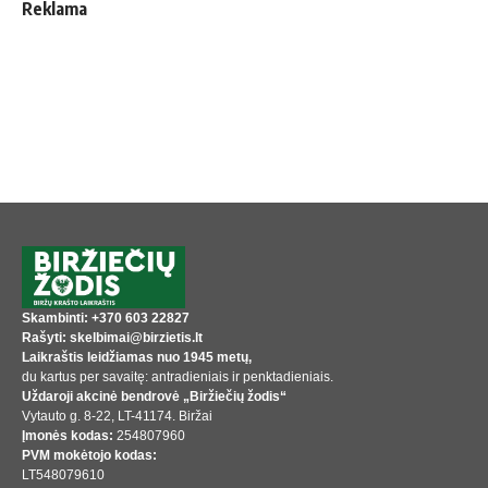
Reklama
Skambinti: +370 603 22827
Rašyti: skelbimai@birzietis.lt
Laikraštis leidžiamas nuo 1945 metų,
du kartus per savaitę: antradieniais ir penktadieniais.
Uždaroji akcinė bendrovė „Biržiečių žodis“
Vytauto g. 8-22, LT-41174. Biržai
Įmonės kodas:
254807960
PVM mokėtojo kodas:
LT548079610