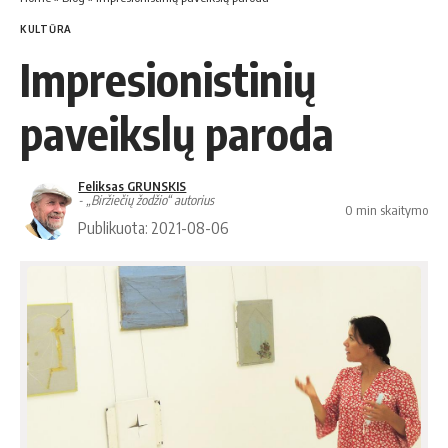
KULTŪRA
Impresionistinių
paveikslų paroda
Feliksas GRUNSKIS
- „Biržiečių žodžio“ autorius
0 min skaitymo
Publikuota: 2021-08-06