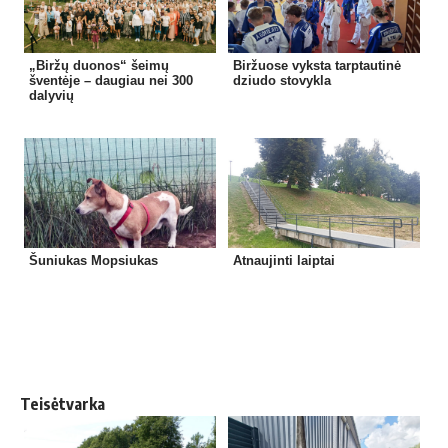
„Biržų duonos“ šeimų
Biržuose vyksta tarptautinė
šventėje – daugiau nei 300
dziudo stovykla
dalyvių
Šuniukas Mopsiukas
Atnaujinti laiptai
Teisėtvarka