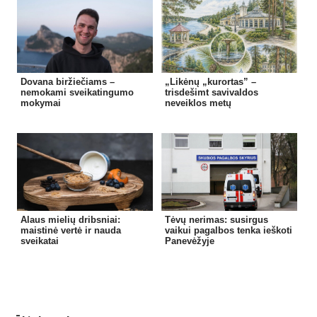
Dovana biržiečiams –
„Likėnų „kurortas” –
nemokami sveikatingumo
trisdešimt savivaldos
mokymai
neveiklos metų
Alaus mielių dribsniai:
Tėvų nerimas: susirgus
maistinė vertė ir nauda
vaikui pagalbos tenka ieškoti
sveikatai
Panevėžyje