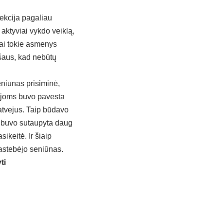
ekcija pagaliau
aktyviai vykdo veiklą,
ai tokie asmenys
šaus, kad nebūtų
eniūnas prisiminė,
nijoms buvo pavesta
 atvejus. Taip būdavo
ėl buvo sutaupyta daug
ikeitė. Ir šiaip
pastebėjo seniūnas.
ti