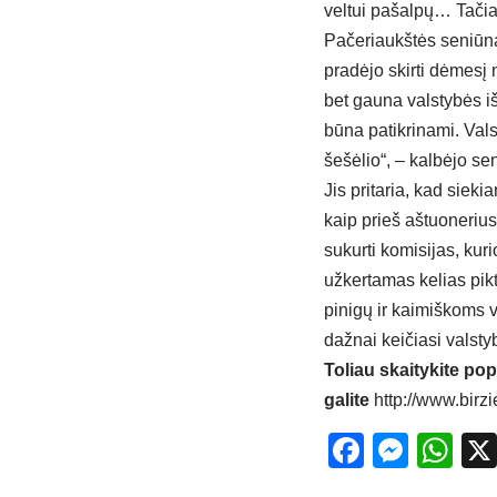
veltui pašalpų… Tačiau
Pačeriaukštės seniūn
pradėjo skirti dėmesį
bet gauna valstybės 
būna patikrinami. Val
šešėlio“, – kalbėjo se
Jis pritaria, kad siek
kaip prieš aštuoneriu
sukurti komisijas, kur
užkertamas kelias pikt
pinigų ir kaimiškoms v
dažnai keičiasi valsty
Toliau skaitykite pop
galite
http://www.birzi
Facebo
Mess
Wh