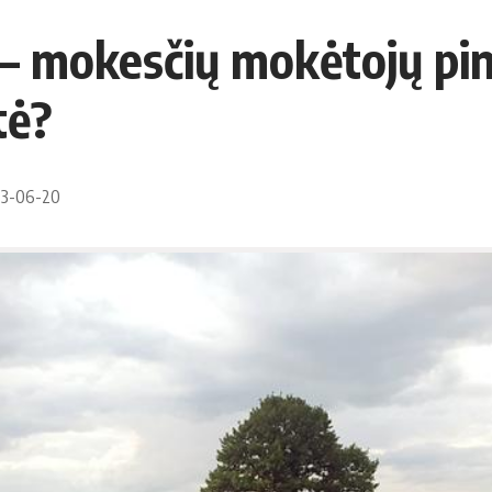
i – mokesčių mokėtojų pi
tė?
023-06-20