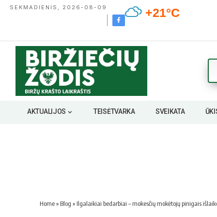
SEKMADIENIS, 2026-08-09
+21°C
AKTUALIJOS
TEISĖTVARKA
SVEIKATA
ŪKI
Home
»
Blog
»
Ilgalaikiai bedarbiai – mokesčių mokėtojų pinigais išlaik