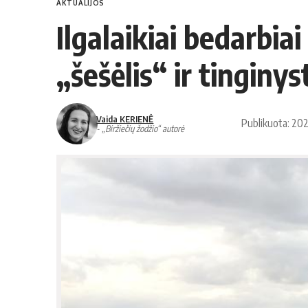
AKTUALIJOS
Ilgalaikiai bedarbia
„šešėlis“ ir tinginys
Vaida KERIENĖ
Publikuota: 2
- „Biržiečių žodžio“ autorė