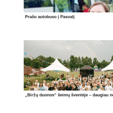
Prašo autobuso į Pasvalį
„Biržų duonos“ šeimų šventėje – daugiau ne