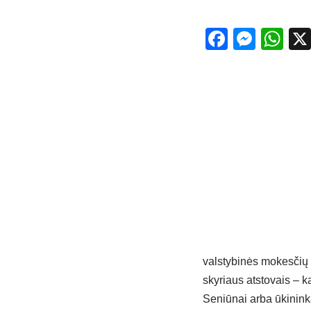
Facebo
Mess
Wh
valstybinės mokesčių 
skyriaus atstovais – 
Seniūnai arba ūkininka