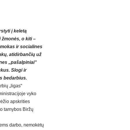
tyti į keletą
i žmonės, o kiti –
šmokas ir socialines
nkų, atidirbančių už
nes „pašalpiniai“
ukus. Slogi ir
us bedarbius.
rbių „ligas“
inistracijoje vyko
ėžio apskrities
o tarnybos Biržų
 jiems darbo, nemokėtų