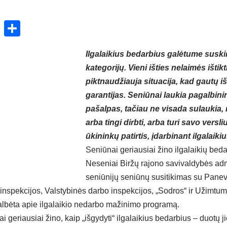
ok
enger
atsApp
X
Share
Ilgalaikius bedarbius galėtume suskirs
kategorijų. Vieni išties nelaimės ištikt
piktnaudžiauja situacija, kad gautų i
garantijas. Seniūnai laukia pagalbini
pašalpas, tačiau ne visada sulaukia, 
arba tingi dirbti, arba turi savo versli
ūkininkų patirtis, įdarbinant ilgalaiki
Seniūnai geriausiai žino ilgalaikių beda
Neseniai Biržų rajono savivaldybės adm
seniūnijų seniūnų susitikimas su Panev
inspekcijos, Valstybinės darbo inspekcijos, „Sodros“ ir Užimtum
kalbėta apie ilgalaikio nedarbo mažinimo programą.
i geriausiai žino, kaip „išgydyti“ ilgalaikius bedarbius – duotų