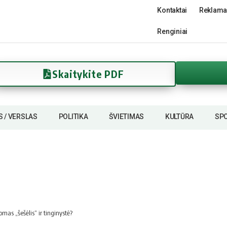
Kontaktai
Reklama
Renginiai
Skaitykite PDF
S / VERSLAS
POLITIKA
ŠVIETIMAS
KULTŪRA
SP
omas „šešėlis“ ir tinginystė?