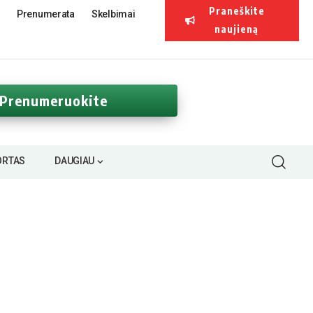
Praneškite
Prenumerata
Skelbimai
naujieną
Prenumeruokite
ORTAS
DAUGIAU