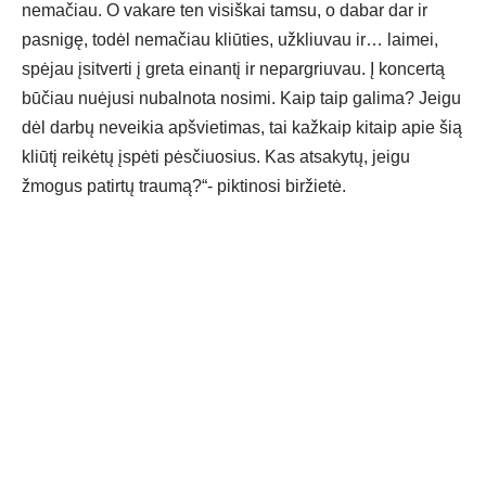
nemačiau. O vakare ten visiškai tamsu, o dabar dar ir
pasnigę, todėl nemačiau kliūties, užkliuvau ir… laimei,
spėjau įsitverti į greta einantį ir nepargriuvau. Į koncertą
būčiau nuėjusi nubalnota nosimi. Kaip taip galima? Jeigu
dėl darbų neveikia apšvietimas, tai kažkaip kitaip apie šią
kliūtį reikėtų įspėti pėsčiuosius. Kas atsakytų, jeigu
žmogus patirtų traumą?“- piktinosi biržietė.