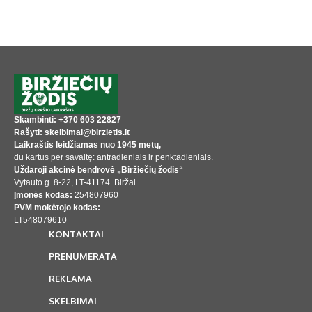
Skambinti: +370 603 22827
Rašyti: skelbimai@birzietis.lt
Laikraštis leidžiamas nuo 1945 metų,
du kartus per savaitę: antradieniais ir penktadieniais.
Uždaroji akcinė bendrovė „Biržiečių žodis“
Vytauto g. 8-22, LT-41174. Biržai
Įmonės kodas:
254807960
PVM mokėtojo kodas:
LT548079610
KONTAKTAI
PRENUMERATA
REKLAMA
SKELBIMAI