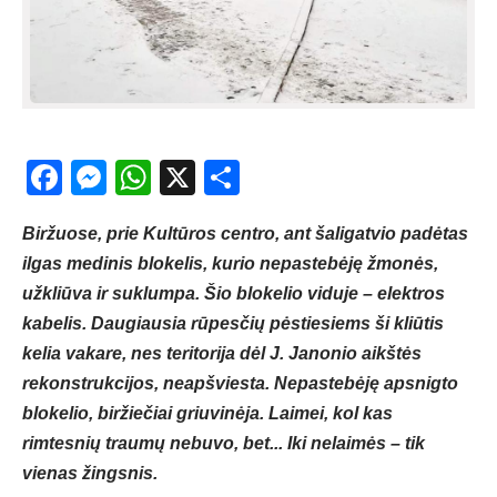
Facebook
Messenger
WhatsApp
X
Share
Biržuose, prie Kultūros centro, ant šaligatvio padėtas
ilgas medinis blokelis, kurio nepastebėję žmonės,
užkliūva ir suklumpa. Šio blokelio viduje – elektros
kabelis. Daugiausia rūpesčių pėstiesiems ši kliūtis
kelia vakare, nes teritorija dėl J. Janonio aikštės
rekonstrukcijos, neapšviesta. Nepastebėję apsnigto
blokelio, biržiečiai griuvinėja. Laimei, kol kas
rimtesnių traumų nebuvo, bet... Iki nelaimės – tik
vienas žingsnis.