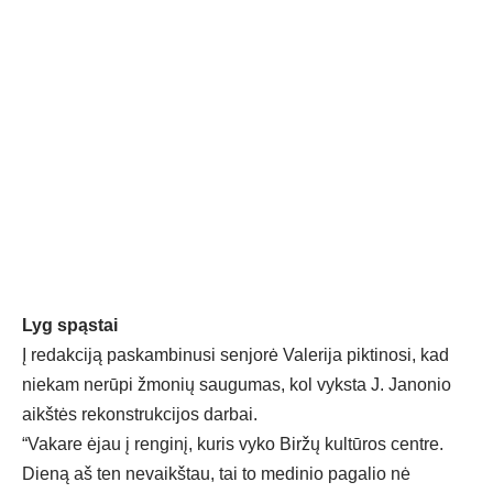
Lyg spąstai
Į redakciją paskambinusi senjorė Valerija piktinosi, kad
niekam nerūpi žmonių saugumas, kol vyksta J. Janonio
aikštės rekonstrukcijos darbai.
“Vakare ėjau į renginį, kuris vyko Biržų kultūros centre.
Dieną aš ten nevaikštau, tai to medinio pagalio nė