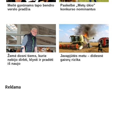
Meilė gyvūnams tapo bendro
Paskelbė „Metų ūkio”
verslo pradžia
konkurso nominantus
Žemė dosni tiems, kurie
Javapjūtės metu – didesnė
nebijo dirbti, klysti ir pradėti
gaisrų rizika
iš naujo
Reklama