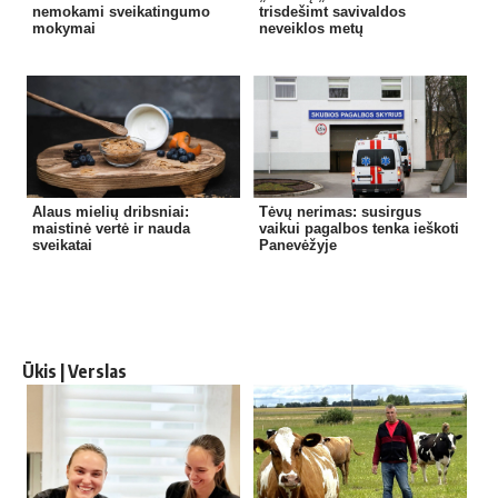
nemokami sveikatingumo
trisdešimt savivaldos
mokymai
neveiklos metų
Alaus mielių dribsniai:
Tėvų nerimas: susirgus
maistinė vertė ir nauda
vaikui pagalbos tenka ieškoti
sveikatai
Panevėžyje
Ūkis | Verslas