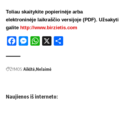
Toliau skaitykite popierinėje arba
elektroninėje laikraščio versijoje (PDF). Užsakyti
galite
http://www.birzietis.com
Facebook
Messenger
WhatsApp
X
Share
ŽYMOS:
Aikštė
Nelaimė
Naujienos iš interneto: