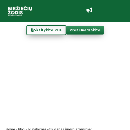
Skaitykite PDF
Prenumeruokite
Home
»
Blog
»
Iki nelaimės – tik vienas žingsnis tamsoje?