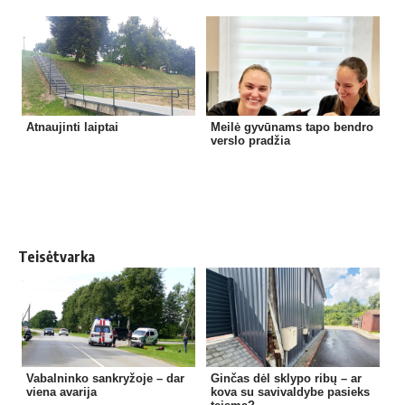
Atnaujinti laiptai
Meilė gyvūnams tapo bendro
verslo pradžia
Teisėtvarka
Vabalninko sankryžoje – dar
Ginčas dėl sklypo ribų – ar
viena avarija
kova su savivaldybe pasieks