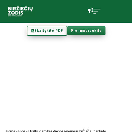
Skaitykite PDF
Prenumeruokite
Home
»
Blog
»
Į Baltų vienybės dienos renginius biržiečiai neplūdo