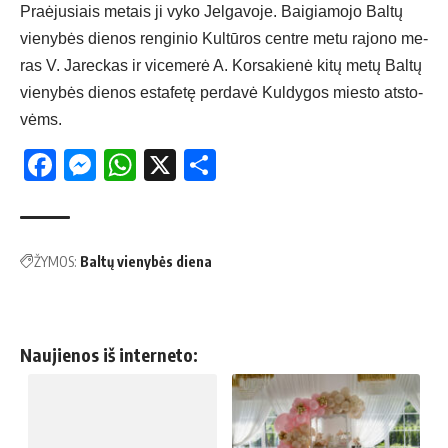
Praė­ju­siais me­tais ji vy­ko Jel­ga­vo­je. Bai­gia­mo­jo Bal­tų
vie­ny­bės die­nos ren­gi­nio Kul­tū­ros cent­re me­tu ra­jo­no me­
ras V. Ja­rec­kas ir vi­ce­me­rė A. Kor­sa­kie­nė ki­tų me­tų Bal­tų
vie­ny­bės die­nos es­ta­fe­tę per­da­vė Kul­dy­gos mies­to at­sto­
vėms.
Facebook
Messenger
WhatsApp
X
Share
ŽYMOS:
Baltų vienybės diena
Naujienos iš interneto: