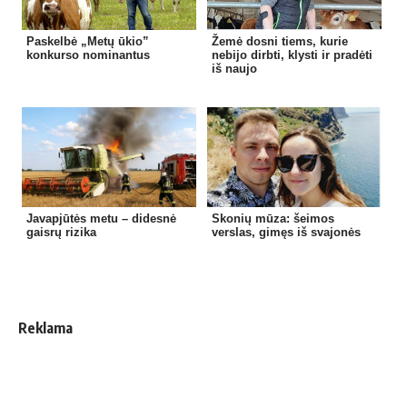
Paskelbė „Metų ūkio”
Žemė dosni tiems, kurie
konkurso nominantus
nebijo dirbti, klysti ir pradėti
iš naujo
Javapjūtės metu – didesnė
Skonių mūza: šeimos
gaisrų rizika
verslas, gimęs iš svajonės
Reklama