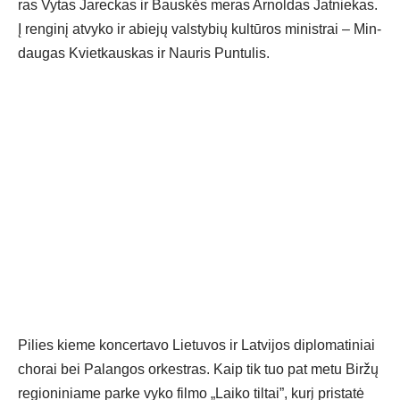
ras Vy­tas Ja­rec­kas ir Baus­kės me­ras Ar­nol­das Jat­nie­kas.
Į ren­gi­nį at­vy­ko ir abie­jų vals­ty­bių kul­tū­ros mi­nist­rai – Min­
dau­gas Kviet­kaus­kas ir Nau­ris Pun­tu­lis.
Pi­lies kie­me kon­cer­ta­vo Lie­tu­vos ir Lat­vi­jos dip­lo­ma­ti­niai
cho­rai bei Pa­lan­gos or­kest­ras. Kaip tik tuo pat me­tu Bir­žų
re­gio­ni­nia­me par­ke vy­ko fil­mo „Lai­ko til­tai”, ku­rį pri­sta­tė