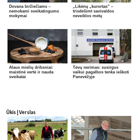
Dovana biržiečiams –
„Likėnų „kurortas” –
nemokami sveikatingumo
trisdešimt savivaldos
mokymai
neveiklos metų
Alaus mielių dribsniai:
Tėvų nerimas: susirgus
maistinė vertė ir nauda
vaikui pagalbos tenka ieškoti
sveikatai
Panevėžyje
Ūkis | Verslas