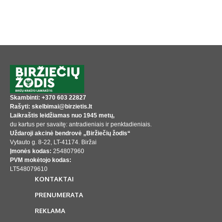
Skambinti: +370 603 22827
Rašyti: skelbimai@birzietis.lt
Laikraštis leidžiamas nuo 1945 metų,
du kartus per savaitę: antradieniais ir penktadieniais.
Uždaroji akcinė bendrovė „Biržiečių žodis“
Vytauto g. 8-22, LT-41174. Biržai
Įmonės kodas:
254807960
PVM mokėtojo kodas:
LT548079610
KONTAKTAI
PRENUMERATA
REKLAMA