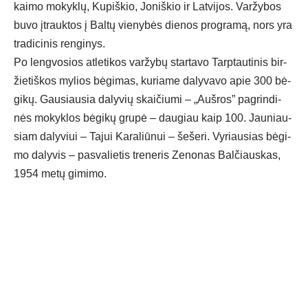
kai­mo mo­kyk­lų, Ku­piš­kio, Jo­niš­kio ir Lat­vi­jos. Var­žy­bos
bu­vo įtrauk­tos į Bal­tų vie­ny­bės die­nos pro­gra­mą, nors yra
tra­di­ci­nis ren­gi­nys.
Po leng­vo­sios at­le­ti­kos var­žy­bų star­ta­vo Tarp­tau­ti­nis bir­
žie­tiš­kos my­lios bė­gi­mas, ku­ria­me da­ly­va­vo apie 300 bė­
gi­kų. Gau­siau­sia da­ly­vių skai­čiu­mi – „Auš­ros” pa­grin­di­
nės mo­kyk­los bė­gi­kų gru­pė – dau­giau kaip 100. Jau­niau­
siam da­ly­viui – Ta­jui Ka­ra­liū­nui – še­še­ri. Vy­riau­sias bė­gi­
mo da­ly­vis – pa­sva­lie­tis tre­ne­ris Ze­no­nas Bal­čiaus­kas,
1954 me­tų gi­mi­mo.