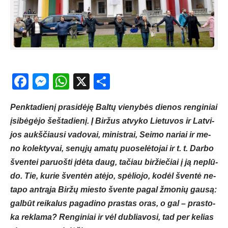
Facebook
Messenger
WhatsApp
X
Share
Penk­ta­die­nį pra­si­dė­ję Bal­tų vie­ny­bės die­nos ren­gi­niai
įsi­bė­gė­jo šeš­ta­die­nį. Į Bir­žus at­vy­ko Lie­tu­vos ir Lat­vi­
jos aukš­čiau­si va­do­vai, mi­nist­rai, Sei­mo na­riai ir me­
no ko­lek­ty­vai, se­nų­jų ama­tų puo­se­lė­to­jai ir t. t. Dar­bo
šven­tei pa­ruoš­ti įdė­ta daug, ta­čiau bir­žie­čiai į ją ne­plū­
do. Tie, ku­rie šven­tėn atė­jo, spė­lio­jo, ko­dėl šven­tė ne­
ta­po ant­rą­ja Bir­žų mies­to šven­te pa­gal žmo­nių gau­są:
gal­būt rei­ka­lus pa­ga­di­no pra­stas oras, o gal – pra­sto­
ka rek­la­ma? Ren­gi­niai ir vėl dub­lia­vo­si, tad per ke­lias