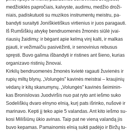
me­džiok­lės pa­pro­čiais, kal­vys­te, au­di­mu, me­džio dro­ži­
niais, pa­dis­ku­tuo­ti su mu­zi­kos inst­ru­men­tų meist­ru, pa­
ban­dy­ti su­rai­ty­ti Jo­niš­kie­tiš­kus vir­tie­nius ir juos pa­ra­gau­ti.
Iš Rum­šiš­kių at­vy­kę bend­ruo­me­nės žmo­nės siū­lė įvai­
riau­sių žai­di­mų: ir bė­gant apie kel­mą vi­nį kal­ti, ir mal­kas
pjau­ti, ir ve­ži­mai­čiu pa­si­vė­žin­ti, ir se­no­vi­nius re­bu­sus
spręs­ti. Bu­vo ga­li­ma iš­ban­dy­ti ir ris­ti­nes ant šie­no, ku­rias
or­ga­ni­za­vo ris­ti­nių ži­no­vai.
Kir­ki­lų bend­ruo­me­nės žmo­nės kvie­tė ra­gau­ti žu­vie­nės ir
ru­pių mil­tų bly­nų. „Vo­lun­gės” ka­vi­nės meist­rai – krau­ji­nių
vė­da­rų ir ki­tų ska­nu­my­nų. „Vo­lun­gės” ka­vi­nės šei­mi­nin­
kas Bro­nis­lo­vas Juod­vir­šis nuo pat ry­to ant ieš­mo su­ko
So­de­liš­kių dva­ro el­ny­no el­nią, ku­rį pa­ts iš­rin­ko, nu­šo­vė ir
ma­ri­na­vo. Kep­ti jį te­ko apie 5 va­lan­das. Ant ki­to ieš­mo su­
ko­si Mi­li­šiū­nų ūkio avi­nas. Taip pat ne vie­ną va­lan­dą jis
bu­vo ke­pa­mas. Pa­mai­no­mis el­nią su­kti pa­dė­jo ir Bir­žų tu­