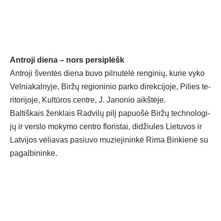
Ant­ro­ji die­na – nors per­si­plėšk
Ant­ro­ji šven­tės die­na bu­vo pil­nu­tė­lė ren­gi­nių, ku­rie vy­ko
Vel­nia­kal­ny­je, Bir­žų re­gio­ni­nio par­ko di­rek­ci­jo­je, Pi­lies te­
ri­to­ri­jo­je, Kul­tū­ros cent­re, J. Ja­no­nio aikš­tė­je.
Bal­tiš­kais ženk­lais Rad­vi­lų pi­lį pa­puo­šė Bir­žų tech­no­lo­gi­
jų ir vers­lo mo­ky­mo cent­ro flo­ris­tai, di­džiu­les Lie­tu­vos ir
Lat­vi­jos vė­lia­vas pa­siu­vo mu­zie­ji­nin­kė Ri­ma Bin­kie­nė su
pa­gal­bi­nin­ke.