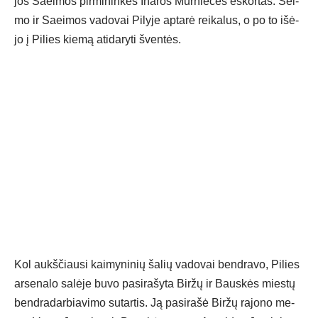
jos Saei­mos pir­mi­nin­kės Ina­ros Mūr­nie­cės es­kor­tas. Sei­
mo ir Saei­mos va­do­vai Pi­ly­je ap­ta­rė rei­ka­lus, o po to išė­
jo į Pi­lies kie­mą ati­da­ry­ti šven­tės.
Kol aukš­čiau­si kai­my­ni­nių ša­lių va­do­vai bend­ra­vo, Pi­lies
ar­se­na­lo sa­lė­je bu­vo pa­si­ra­šy­ta Bir­žų ir Baus­kės mies­tų
bend­ra­dar­bia­vi­mo su­tar­tis. Ją pa­si­ra­šė Bir­žų ra­jo­no me­