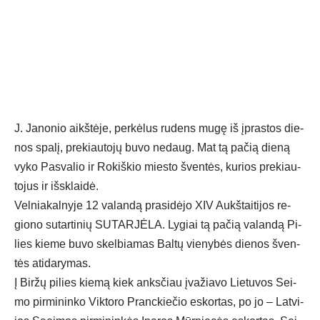
J. Ja­no­nio aikš­tė­je, per­kė­lus ru­dens mu­gę iš įpras­tos die­
nos spa­lį, pre­kiau­to­jų bu­vo ne­daug. Mat tą pa­čią die­ną
vy­ko Pas­va­lio ir Ro­kiš­kio mies­to šven­tės, ku­rios pre­kiau­
to­jus ir iš­sklai­dė.
Vel­nia­kal­ny­je 12 va­lan­dą pra­si­dė­jo XIV Aukš­tai­ti­jos re­
gio­no su­tar­ti­nių SU­TAR­JĖ­LA. Ly­giai tą pa­čią va­lan­dą Pi­
lies kie­me bu­vo skel­bia­mas Bal­tų vie­ny­bės die­nos šven­
tės ati­da­ry­mas.
Į Bir­žų pi­lies kie­mą kiek anks­čiau įva­žia­vo Lie­tu­vos Sei­
mo pir­mi­nin­ko Vik­to­ro Pranc­kie­čio es­kor­tas, po jo – Lat­vi­