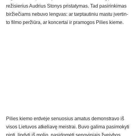
re­ži­sie­rius Aud­rius Sto­nys pri­sta­ty­mas. Tad pa­si­rin­ki­mas
bir­žie­čiams ne­bu­vo leng­vas: ar tarp­tau­ti­niu mas­tu įver­tin­
to fil­mo per­žiū­ra, ar kon­cer­tai ir pra­mo­gos Pi­lies kie­me.
Pi­lies kie­mo erd­vė­je se­nuo­sius ama­tus de­monst­ra­vo iš
vi­sos Lie­tu­vos at­ke­lia­vę meist­rai. Bu­vo ga­li­ma pa­si­mo­ky­ti
pin­ti, lip­dy­ti iš mo­lio, pa­si­do­mė­ti se­no­vi­niais žve­jy­bos,