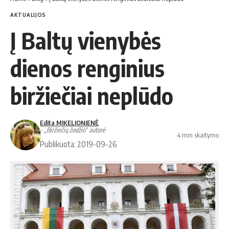
AKTUALIJOS
Į Baltų vienybės
dienos renginius
biržiečiai neplūdo
Edita MIKELIONIENĖ
- „Biržiečių žodžio“ autorė
4 min skaitymo
Publikuota: 2019-09-26