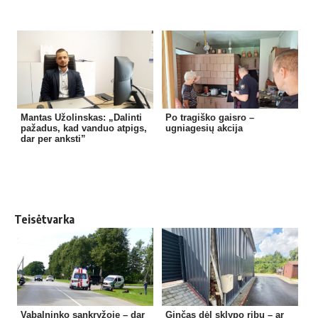
Mantas Užolinskas: „Dalinti
Po tragiško gaisro –
pažadus, kad vanduo atpigs,
ugniagesių akcija
dar per anksti”
Teisėtvarka
Vabalninko sankryžoje – dar
Ginčas dėl sklypo ribų – ar