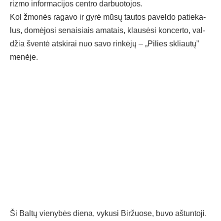
riz­mo in­for­ma­ci­jos cent­ro dar­buo­to­jos.
Kol žmo­nės ra­ga­vo ir gy­rė mū­sų tau­tos pa­vel­do pa­tie­ka­
lus, do­mė­jo­si se­nai­siais ama­tais, klau­sė­si kon­cer­to, val­
džia šven­tė at­ski­rai nuo sa­vo rin­kė­jų – „Pi­lies skliau­tų”
me­nė­je.
Ši Bal­tų vie­ny­bės die­na, vy­ku­si Bir­žuo­se, bu­vo aš­tun­to­ji.