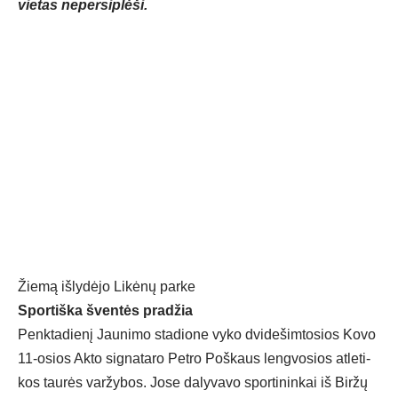
vie­tas ne­per­sip­lė­ši.
Žiemą išlydėjo Likėnų parke
Spor­tiš­ka šven­tės pra­džia
Penk­ta­die­nį Jau­ni­mo sta­dio­ne vy­ko dvi­de­šim­to­sios Ko­vo
11-osios Ak­to sig­na­ta­ro Pet­ro Poš­kaus leng­vo­sios at­le­ti­
kos tau­rės var­žy­bos. Jo­se da­ly­va­vo spor­ti­nin­kai iš Bi­ržų