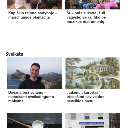
Kupiškio rajono sodyboje –
Šukionis sukrėtė įžūli
marichuanos plantacija
vagystė: vaikai liko be
muzikos instrumentų
Sveikata
Dovana biržiečiams –
„Likėnų „kurortas” –
nemokami sveikatingumo
trisdešimt savivaldos
mokymai
neveiklos metų