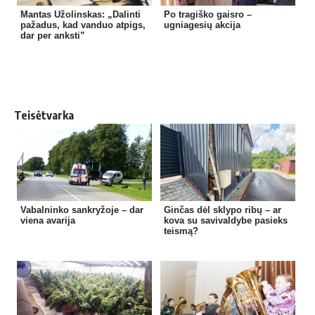
Mantas Užolinskas: „Dalinti
Po tragiško gaisro –
pažadus, kad vanduo atpigs,
ugniagesių akcija
dar per anksti”
Teisėtvarka
Vabalninko sankryžoje – dar
Ginčas dėl sklypo ribų – ar
viena avarija
kova su savivaldybe pasieks
teismą?