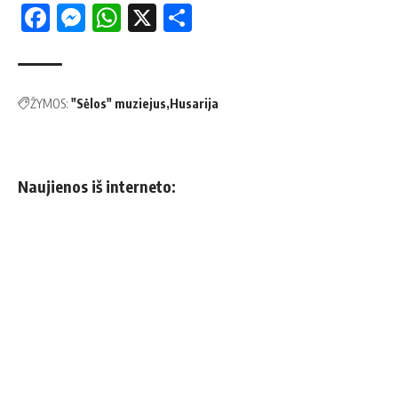
Facebook
Messenger
WhatsApp
X
Share
ŽYMOS:
"Sėlos" muziejus
Husarija
Naujienos iš interneto: