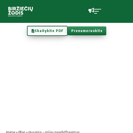
Skaitykite PDF
Prenumeruokite
Home
»
Blog
»
Husarija – mūsų pasididžiavimas