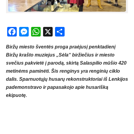
Facebook
Messenger
WhatsApp
X
Share
Biržų miesto šventės proga praėjusį penktadienį
Biržų krašto muziejus „Sėla“ biržiečius ir miesto
svečius pakvietė į parodą, skirtą Salaspilio mūšio 420
metinėms paminėti. Šis renginys yra renginių ciklo
dalis. Sparnuotųjų husarų rekonstruktoriai iš Lenkijos
pademonstravo ir papasakojo apie husarišką
ekipuotę.