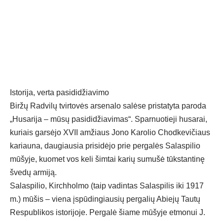
Istorija, verta pasididžiavimo
Biržų Radvilų tvirtovės arsenalo salėse pristatyta paroda
„Husarija – mūsų pasididžiavimas“. Sparnuotieji husarai,
kuriais garsėjo XVII amžiaus Jono Karolio Chodkevičiaus
kariauna, daugiausia prisidėjo prie pergalės Salaspilio
mūšyje, kuomet vos keli šimtai karių sumušė tūkstantinę
švedų armiją.
Salaspilio, Kirchholmo (taip vadintas Salaspilis iki 1917
m.) mūšis – viena įspūdingiausių pergalių Abiejų Tautų
Respublikos istorijoje. Pergalė šiame mūšyje etmonui J.