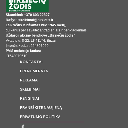
Skambinti: +370 603 22827
Rašyti: skelbimai@birzietis.lt
Laikraštis leidžiamas nuo 1945 metų,
du kartus per savaitę: antradieniais ir penktadieniais.
Uždaroji akcinė bendrovė „Biržiečių žodis“
Vytauto g. 8-22, LT-41174. Biržai
Įmonės kodas:
254807960
PVM mokėtojo kodas:
LT548079610
KONTAKTAI
PRENUMERATA
REKLAMA
SKELBIMAI
RENGINIAI
PRANEŠKITE NAUJIENĄ
PRIVATUMO POLITIKA