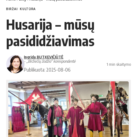
BIRŽAI
KULTŪRA
Husarija – mūsų
pasididžiavimas
Ingrida BUTKEVIČIŪTĖ
- „Biržiečių žodžio“ korespondentė
1 min skaitymo
Publikuota: 2025-08-06