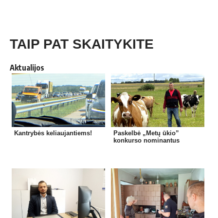
TAIP PAT SKAITYKITE
Aktualijos
Kantrybės keliaujantiems!
Paskelbė „Metų ūkio”
konkurso nominantus