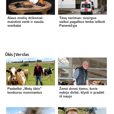
Alaus mielių dribsniai:
Tėvų nerimas: susirgus
maistinė vertė ir nauda
vaikui pagalbos tenka ieškoti
sveikatai
Panevėžyje
Ūkis | Verslas
Paskelbė „Metų ūkio”
Žemė dosni tiems, kurie
konkurso nominantus
nebijo dirbti, klysti ir pradėti
iš naujo