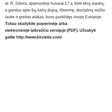
dr. R. Sikora, sparnuotieji husarai 17 a. kėlė tikrą siaubą,
o gandas apie šių karių drąsą, ištvermę, discipliną mūšio
lauke ir greitas atakas, buvo pasklidęs visoje Europoje.
Toliau skaitykite popierinėje arba
elektroninėje laikraščio versijoje (PDF). Užsakyti
galite
http://www.birzietis.com/