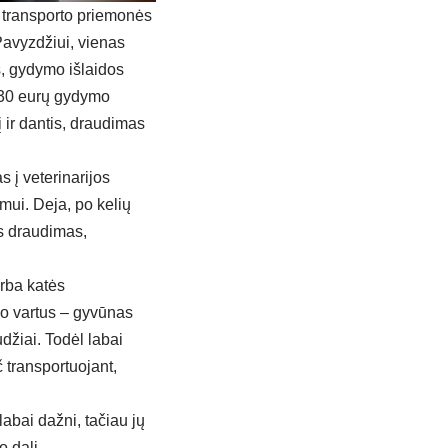
i transporto priemonės
Pavyzdžiui, vienas
s, gydymo išlaidos
 330 eurų gydymo
 ir dantis, draudimas
s į veterinarijos
imui. Deja, po kelių
ės draudimas,
rba katės
emo vartus – gyvūnas
džiai. Todėl labai
 transportuojant,
labai dažni, tačiau jų
o dalį.