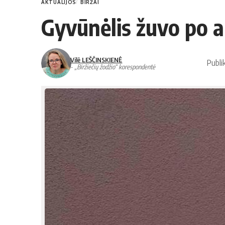
AKTUALIJOS
BIRŽAI
Gyvūnėlis žuvo po a
Vilė LEŠČINSKIENĖ
Publi
- „Biržiečių žodžio“ korespondentė