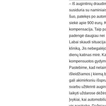
– Iš augintinių draud
susiduria su naminiai
šuo, patekęs po automo
siekė apie 900 eurų. K
kompensacija. Taip pat
padengė daugiau nei 
Labai skaudi situacija
kliniką. Jis nebegalėjo
dienų katinas mirė. K
kompensuotos gydymo 
Pastebime, kad nelaim
išleidžiamos į kiemą b
gali akimirksniu išspr
svarbu užtikrinti augi
laikyti uždarose dėžė
Įvykiai, kai automobil
vis pasitaiko. Dažniau