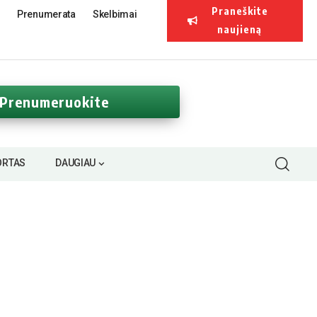
Praneškite
Prenumerata
Skelbimai
naujieną
Prenumeruokite
ORTAS
DAUGIAU