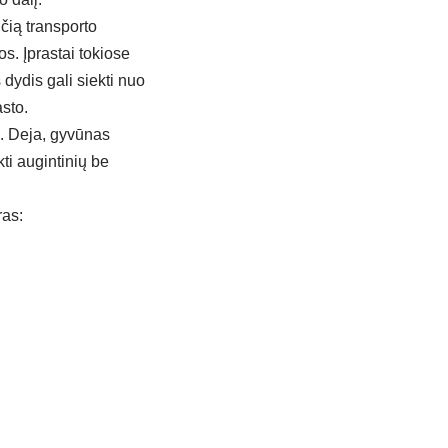
nčią transporto
. Įprastai tokiose
dydis gali siekti nuo
sto.
s. Deja, gyvūnas
kti augintinių be
ras: