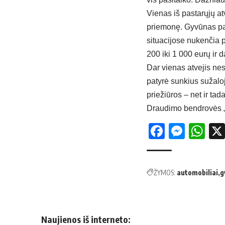
Vienas iš pastarųjų at
priemonę. Gyvūnas pat
situacijose nukenčia p
200 iki 1 000 eurų ir
Dar vienas atvejis ne
patyrė sunkius sužaloj
priežiūros – net ir tad
Draudimo bendrovės „I
Facebo
Mess
Wh
ŽYMOS:
automobiliai
g
Naujienos iš interneto: