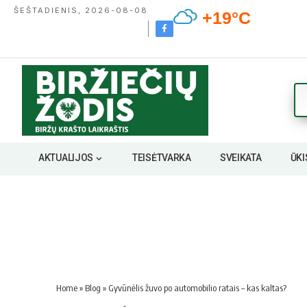
ŠEŠTADIENIS, 2026-08-08
+19°C
AKTUALIJOS
TEISĖTVARKA
SVEIKATA
ŪKI
Home
»
Blog
»
Gyvūnėlis žuvo po automobilio ratais – kas kaltas?