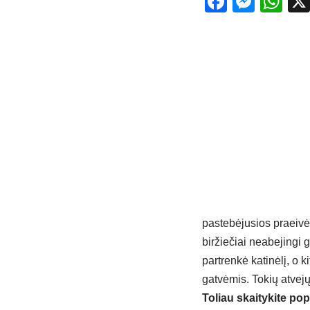
Facebo
Mess
Wh
pastebėjusios praeivė
biržiečiai neabejingi 
partrenkė katinėlį, o k
gatvėmis. Tokių atvejų
Toliau skaitykite pop