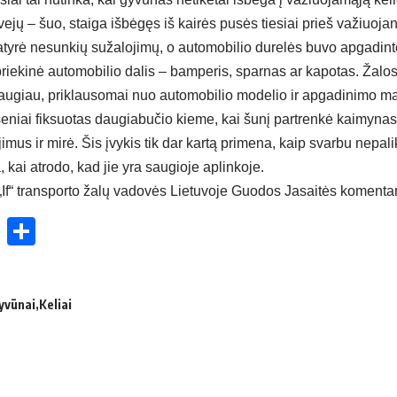
vejų – šuo, staiga išbėgęs iš kairės pusės tiesiai prieš važiuoja
yrė nesunkių sužalojimų, o automobilio durelės buvo apgadintos
riekinė automobilio dalis – bamperis, sparnas ar kapotas. Žalos 
 daugiau, priklausomai nuo automobilio modelio ir apgadinimo ma
seniai fiksuotas daugiabučio kieme, kai šunį partrenkė kaimyna
imus ir mirė. Šis įvykis tik dar kartą primena, kaip svarbu nepali
a, kai atrodo, kad jie yra saugioje aplinkoje.
f“ transporto žalų vadovės Lietuvoje Guodos Jasaitės komenta
ok
enger
atsApp
X
Share
yvūnai
Keliai