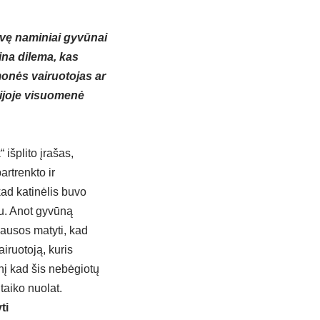
uvę naminiai gyvūnai
ina dilema, kas
monės vairuotojas ar
sijoje visuomenė
išplito įrašas,
artrenkto ir
kad katinėlis buvo
iu. Anot gyvūną
gausos matyti, kad
iruotoją, kuris
inį kad šis nebėgiotų
taiko nuolat.
ti