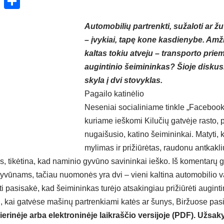
ok
enger
atsApp
X
Share
Automobilių partrenkti, sužaloti ar ž
– įvykiai, tapę kone kasdienybe. Amž
kaltas tokiu atveju – transporto prie
augintinio šeimininkas? Šioje disku
skyla į dvi stovyklas.
Pagailo katinėlio
Neseniai socialiniame tinkle „Facebook“ 
kuriame ieškomi Kilučių gatvėje rasto, p
nugaišusio, katino šeimininkai. Matyti, 
mylimas ir prižiūrėtas, raudonu antkakl
s, tikėtina, kad naminio gyvūno savininkai ieško. Iš komentarų 
gyvūnams, tačiau nuomonės yra dvi – vieni kaltina automobilio va
iti pasisakė, kad šeimininkas turėjo atsakingiau prižiūrėti augint
, kai gatvėse mašinų partrenkiami katės ar šunys, Biržuose pasi
ierinėje arba elektroninėje laikraščio versijoje (PDF). Užsaky