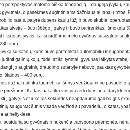
imo perspektyvos matome aiškią tendenciją – daugėja įvykių, ka
s gyvūnais, o pasekmės augintiniams dažniausiai labai rimtos. 
bilio ratais, patyrė dubens kaulų lūžį ir buvo skubiai operuota
itas atvejis – šuo išbėgo į gatvę ir buvo partrenktas, išmokėta
 fiksuotas įvykis, kai susidūrimo metu gyvūnas susižalojo snukį
280 eurų.
 įvyko su katinu, kuris buvo partrenktas automobiliu ir nugabenta
 judinti galinių kojų, todėl atlikti tyrimai, gyvūnas laikytas stebėj
adangi jo augintinių draudimo sutartyje nebuvo įtrauktas gyvyb
išlaidos – 400 eurų.
ės dažnai nutinka tuomet, kai šunys vedžiojami be pavadėlio a
e priežiūros. Kartais pakanka vos praverti duris ar atidaryti ki
ukti į gatvę. Net ir kelios sekundės neapdairumo gali baigtis skau
ntinių saugumą: šunis visada vedžioti su pavadėliu, o kates, ypač
se ar nešyklėse.
iai susiduria su gyvūnais ir nukenčia transporto priemonės, nėra 
siai tai nutinka, kai gyvūnas netikėtai išbėga į važiuojamąją keli