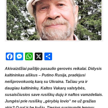
Facebook
Messenger
WhatsApp
X
Share
Akivaizdžiai pašlijo pasaulio gerovės reikalai. Didysis
kaltininkas aiškus – Putino Rusija, pradėjusi
neišprovokuotą karą su Ukraina. Tačiau yra ir
daugiau kaltininkų. Kaltos Vakarų valstybės,
susaisčiusios save rusiškų dujų ir naftos vamzdeliais.
Jungėsi prie rusiškų „gėrybių lovio“ ne už gražias
akis? O gal ir be kyšių. Tiesiog susigundė lengvu