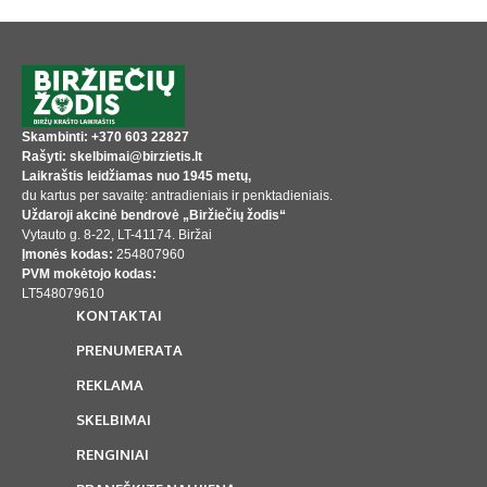
Skambinti: +370 603 22827
Rašyti: skelbimai@birzietis.lt
Laikraštis leidžiamas nuo 1945 metų,
du kartus per savaitę: antradieniais ir penktadieniais.
Uždaroji akcinė bendrovė „Biržiečių žodis“
Vytauto g. 8-22, LT-41174. Biržai
Įmonės kodas:
254807960
PVM mokėtojo kodas:
LT548079610
KONTAKTAI
PRENUMERATA
REKLAMA
SKELBIMAI
RENGINIAI