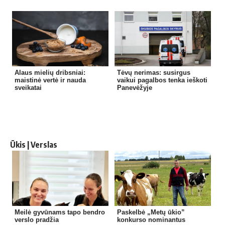
Alaus mielių dribsniai:
Tėvų nerimas: susirgus
maistinė vertė ir nauda
vaikui pagalbos tenka ieškoti
sveikatai
Panevėžyje
Ūkis | Verslas
Meilė gyvūnams tapo bendro
Paskelbė „Metų ūkio”
verslo pradžia
konkurso nominantus