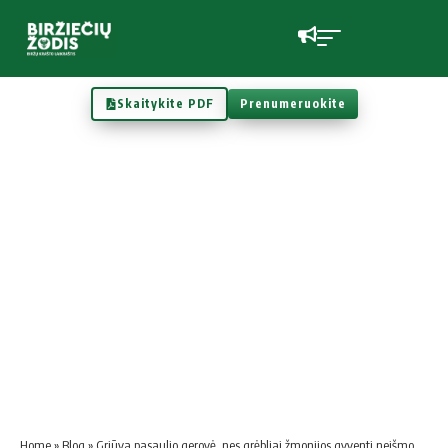
Skaitykite PDF
Prenumeruokite
Home
»
Blog
»
Griūva pasaulio gerovė, nes grėbliai žmonijos gyventi neišmoko?