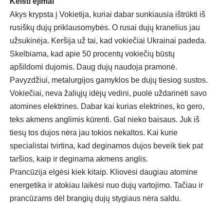
Keisti ėjimai
Akys krypsta į Vokietija, kuriai dabar sunkiausia ištrūkti iš
rusiškų dujų priklausomybės. O rusai dujų kranelius jau
užsukinėja. Keršija už tai, kad vokiečiai Ukrainai padeda.
Skelbiama, kad apie 50 procentų vokiečių būstų
apšildomi dujomis. Daug dujų naudoja pramonė.
Pavyzdžiui, metalurgijos gamyklos be dujų tiesiog sustos.
Vokiečiai, neva žaliųjų idėjų vedini, puolė uždarinėti savo
atomines elektrines. Dabar kai kurias elektrines, ko gero,
teks akmens anglimis kūrenti. Gal nieko baisaus. Juk iš
tiesų tos dujos nėra jau tokios nekaltos. Kai kurie
specialistai tvirtina, kad deginamos dujos beveik tiek pat
taršios, kaip ir deginama akmens anglis.
Prancūzija elgėsi kiek kitaip. Kliovėsi daugiau atomine
energetika ir atokiau laikėsi nuo dujų vartojimo. Tačiau ir
prancūzams dėl brangių dujų stygiaus nėra saldu.