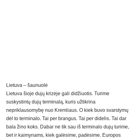
Lietuva – šaunuolė
Lietuva šioje dujų krizėje gali didžiuotis. Turime
suskystintų dujų terminalą, kuris užtikrina
nepriklausomybę nuo Kremliaus. O kiek buvo svarstymų
dėl to terminalo. Tai per brangus. Tai per didelis. Tai dar
bala žino koks. Dabar ne tik sau iš terminalo dujų turime,
bet ir kaimynams, kiek galėsime, padėsime. Europos