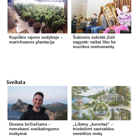
Kupiškio rajono sodyboje –
Šukionis sukrėtė įžūli
marichuanos plantacija
vagystė: vaikai liko be
muzikos instrumentų
Sveikata
Dovana biržiečiams –
„Likėnų „kurortas” –
nemokami sveikatingumo
trisdešimt savivaldos
mokymai
neveiklos metų