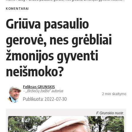
KOMENTARAI
Griūva pasaulio
gerovė, nes grėbliai
žmonijos gyventi
neišmoko?
Feliksas GRUNSKIS
- „Biržiečių žodžio“ autorius
2 min skaitymo
Publikuota: 2022-07-30
F. Grunskio nuotr.