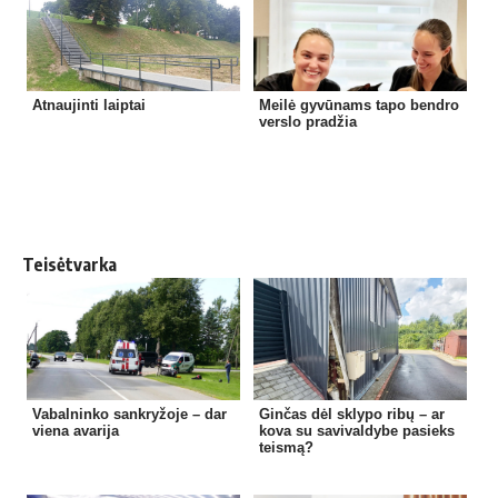
Atnaujinti laiptai
Meilė gyvūnams tapo bendro
verslo pradžia
Teisėtvarka
Vabalninko sankryžoje – dar
Ginčas dėl sklypo ribų – ar
viena avarija
kova su savivaldybe pasieks
teismą?