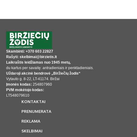
Skambinti: +370 603 22827
Rašyti: skelbimai@birzietis.lt
Laikraštis leidžiamas nuo 1945 metų,
du kartus per savaitę: antradieniais ir penktadieniais.
Uždaroji akcinė bendrovė „Biržiečių žodis“
Vytauto g. 8-22, LT-41174. Biržai
Įmonės kodas:
254807960
PVM mokėtojo kodas:
LT548079610
KONTAKTAI
PRENUMERATA
REKLAMA
SKELBIMAI