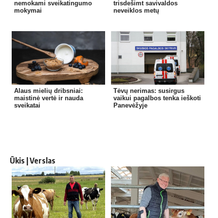
nemokami sveikatingumo
trisdešimt savivaldos
mokymai
neveiklos metų
Alaus mielių dribsniai:
Tėvų nerimas: susirgus
maistinė vertė ir nauda
vaikui pagalbos tenka ieškoti
sveikatai
Panevėžyje
Ūkis | Verslas