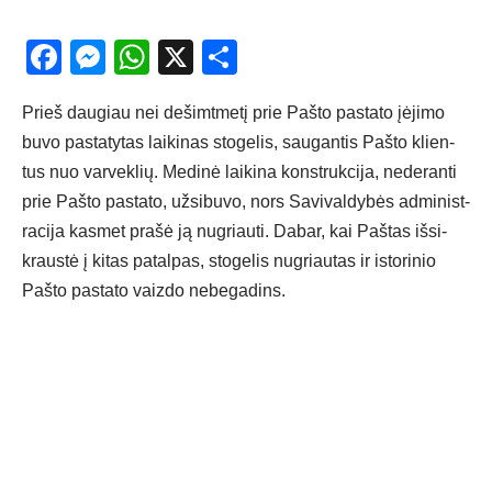
Facebook
Messenger
WhatsApp
X
Share
Prieš dau­giau nei de­šimt­me­tį prie Paš­to pa­sta­to įė­ji­mo
bu­vo pa­sta­ty­tas lai­ki­nas sto­ge­lis, sau­gan­tis Paš­to klien­
tus nuo var­vek­lių. Me­di­nė lai­ki­na konst­ruk­ci­ja, ne­de­ran­ti
prie Paš­to pa­sta­to, už­si­bu­vo, nors Sa­vi­val­dy­bės ad­mi­nist­
ra­ci­ja kas­met pra­šė ją nu­griau­ti. Da­bar, kai Paš­tas iš­si­
kraus­tė į ki­tas pa­tal­pas, sto­ge­lis nu­griau­tas ir is­to­ri­nio
Paš­to pa­sta­to vaiz­do ne­be­ga­dins.