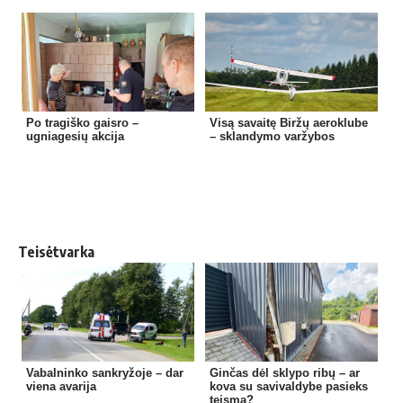
Po tragiško gaisro –
Visą savaitę Biržų aeroklube
ugniagesių akcija
– sklandymo varžybos
Teisėtvarka
Vabalninko sankryžoje – dar
Ginčas dėl sklypo ribų – ar
viena avarija
kova su savivaldybe pasieks
teismą?