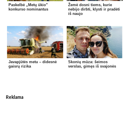
Paskelbė „Metų ūkio”
Žemė dosni tiems, kurie
konkurso nominantus
nebijo dirbti, klysti ir pradėti
iš naujo
Javapjūtės metu – didesnė
Skonių mūza: šeimos
gaisrų rizika
verslas, gimęs iš svajonės
Reklama