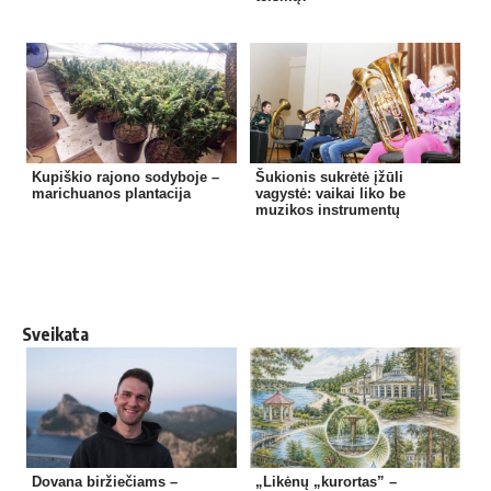
Kupiškio rajono sodyboje –
Šukionis sukrėtė įžūli
marichuanos plantacija
vagystė: vaikai liko be
muzikos instrumentų
Sveikata
Dovana biržiečiams –
„Likėnų „kurortas” –