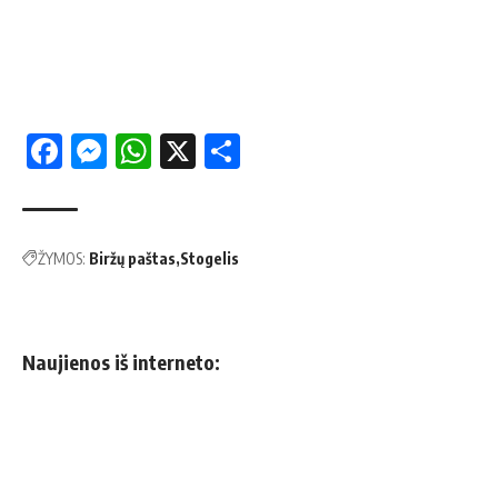
Facebook
Messenger
WhatsApp
X
Share
ŽYMOS:
Biržų paštas
Stogelis
Naujienos iš interneto: