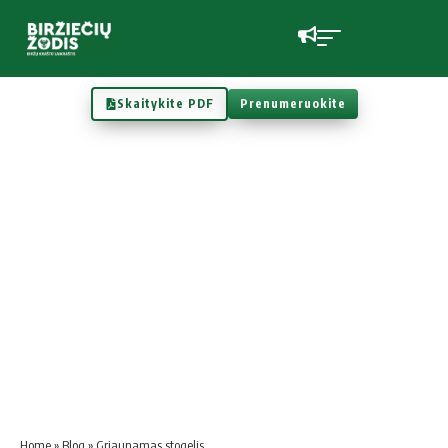
Skaitykite PDF
Prenumeruokite
Home
»
Blog
»
Griaunamas stogelis