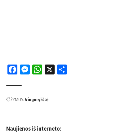
Facebook
Messenger
WhatsApp
X
Share
ŽYMOS:
Vingorykštė
Naujienos iš interneto: