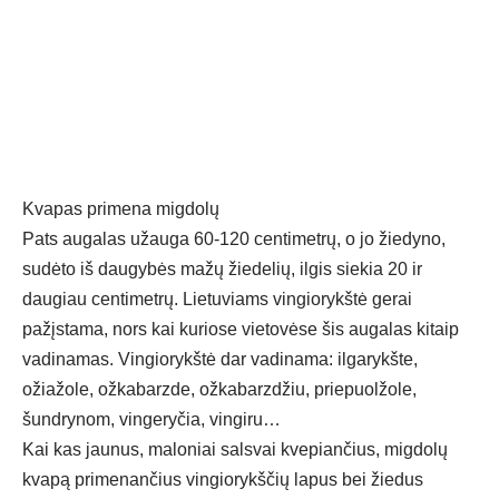
Kvapas primena migdolų
Pats augalas užauga 60-120 centimetrų, o jo žiedyno,
sudėto iš daugybės mažų žiedelių, ilgis siekia 20 ir
daugiau centimetrų. Lietuviams vingiorykštė gerai
pažįstama, nors kai kuriose vietovėse šis augalas kitaip
vadinamas. Vingiorykštė dar vadinama: ilgarykšte,
ožiažole, ožkabarzde, ožkabarzdžiu, priepuolžole,
šundrynom, vingeryčia, vingiru…
Kai kas jaunus, maloniai salsvai kvepiančius, migdolų
kvapą primenančius vingiorykščių lapus bei žiedus