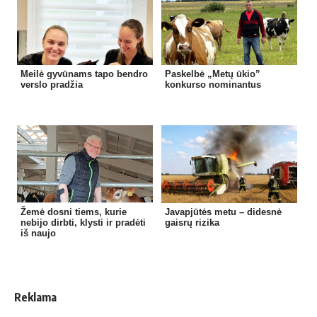
Meilė gyvūnams tapo bendro
Paskelbė „Metų ūkio”
verslo pradžia
konkurso nominantus
Žemė dosni tiems, kurie
Javapjūtės metu – didesnė
nebijo dirbti, klysti ir pradėti
gaisrų rizika
iš naujo
Reklama