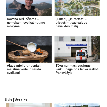
Dovana biržiečiams –
„Likėnų „kurortas” –
nemokami sveikatingumo
trisdešimt savivaldos
mokymai
neveiklos metų
Alaus mielių dribsniai:
Tėvų nerimas: susirgus
maistinė vertė ir nauda
vaikui pagalbos tenka ieškoti
sveikatai
Panevėžyje
Ūkis | Verslas