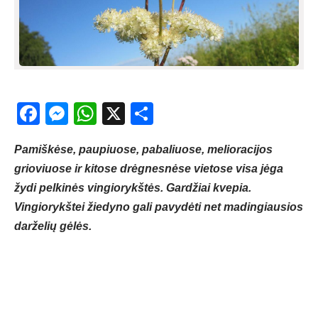
Facebook
Messenger
WhatsApp
X
Share
Pamiškėse, paupiuose, pabaliuose, melioracijos
grioviuose ir kitose drėgnesnėse vietose visa jėga
žydi pelkinės vingiorykštės. Gardžiai kvepia.
Vingiorykštei žiedyno gali pavydėti net madingiausios
darželių gėlės.