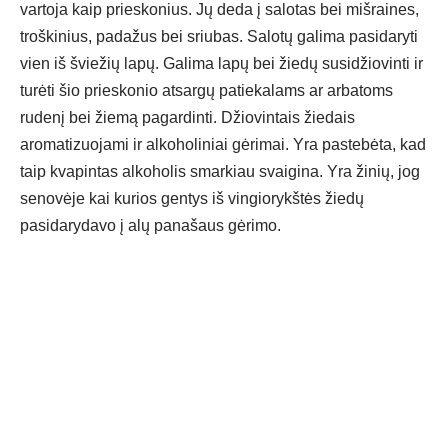
vartoja kaip prieskonius. Jų deda į salotas bei mišraines,
troškinius, padažus bei sriubas. Salotų galima pasidaryti
vien iš šviežių lapų. Galima lapų bei žiedų susidžiovinti ir
turėti šio prieskonio atsargų patiekalams ar arbatoms
rudenį bei žiemą pagardinti. Džiovintais žiedais
aromatizuojami ir alkoholiniai gėrimai. Yra pastebėta, kad
taip kvapintas alkoholis smarkiau svaigina. Yra žinių, jog
senovėje kai kurios gentys iš vingiorykštės žiedų
pasidarydavo į alų panašaus gėrimo.