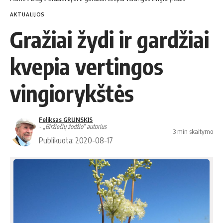
AKTUALIJOS
Gražiai žydi ir gardžiai
kvepia vertingos
vingiorykštės
Feliksas GRUNSKIS
- „Biržiečių žodžio“ autorius
3 min skaitymo
Publikuota: 2020-08-17