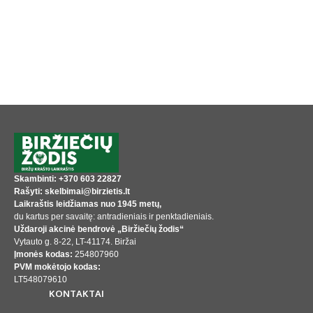
Skambinti: +370 603 22827
Rašyti: skelbimai@birzietis.lt
Laikraštis leidžiamas nuo 1945 metų,
du kartus per savaitę: antradieniais ir penktadieniais.
Uždaroji akcinė bendrovė „Biržiečių žodis“
Vytauto g. 8-22, LT-41174. Biržai
Įmonės kodas:
254807960
PVM mokėtojo kodas:
LT548079610
KONTAKTAI