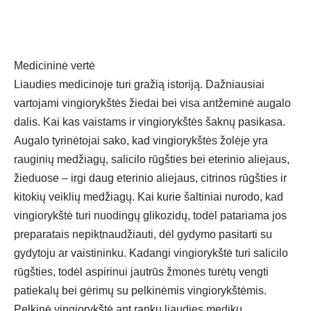
Medicininė vertė
Liaudies medicinoje turi gražią istoriją. Dažniausiai
vartojami vingiorykštės žiedai bei visa antžeminė augalo
dalis. Kai kas vaistams ir vingiorykštės šaknų pasikasa.
Augalo tyrinėtojai sako, kad vingiorykštės žolėje yra
rauginių medžiagų, salicilo rūgšties bei eterinio aliejaus,
žieduose – irgi daug eterinio aliejaus, citrinos rūgšties ir
kitokių veiklių medžiagų. Kai kurie šaltiniai nurodo, kad
vingiorykštė turi nuodingų glikozidų, todėl patariama jos
preparatais nepiktnaudžiauti, dėl gydymo pasitarti su
gydytoju ar vaistininku. Kadangi vingiorykštė turi salicilo
rūgšties, todėl aspirinui jautrūs žmonės turėtų vengti
patiekalų bei gėrimų su pelkinėmis vingiorykštėmis.
Pelkinė vingiorykštė ant rankų liaudies medikų