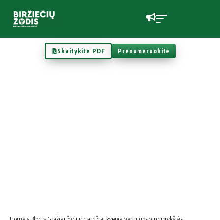
Skaitykite PDF
Prenumeruokite
Home
»
Blog
»
Gražiai žydi ir gardžiai kvepia vertingos vingiorykštės