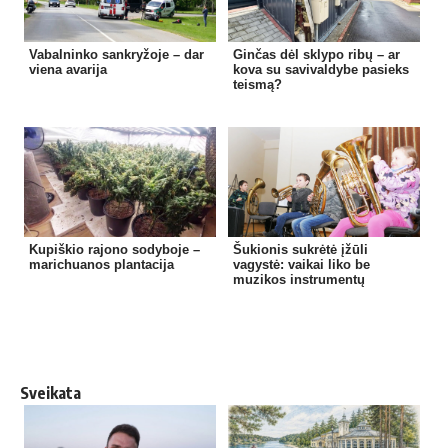
Vabalninko sankryžoje – dar
Ginčas dėl sklypo ribų – ar
viena avarija
kova su savivaldybe pasieks
teismą?
Kupiškio rajono sodyboje –
Šukionis sukrėtė įžūli
marichuanos plantacija
vagystė: vaikai liko be
muzikos instrumentų
Sveikata