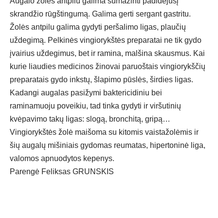
Augalo žolės antpilu galima sumažinti padidėjusį
skrandžio rūgštingumą. Galima gerti sergant gastritu.
Žolės antpilu galima gydyti peršalimo ligas, plaučių
uždegimą. Pelkinės vingiorykštės preparatai ne tik gydo
įvairius uždegimus, bet ir ramina, malšina skausmus. Kai
kurie liaudies medicinos žinovai paruoštais vingiorykščių
preparatais gydo inkstų, šlapimo pūslės, širdies ligas.
Kadangi augalas pasižymi baktericidiniu bei
raminamuoju poveikiu, tad tinka gydyti ir viršutinių
kvėpavimo takų ligas: slogą, bronchitą, gripą…
Vingiorykštės žolė maišoma su kitomis vaistažolėmis ir
šių augalų mišiniais gydomas reumatas, hipertoninė liga,
valomos apnuodytos kepenys.
Parengė Feliksas GRUNSKIS