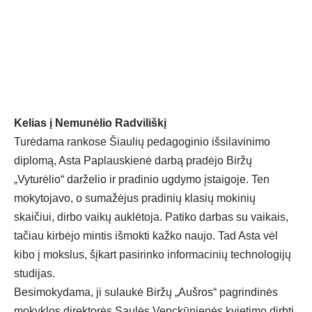
Kelias į Nemunėlio Radviliškį
Turėdama rankose Šiaulių pedagoginio išsilavinimo
diplomą, Asta Paplauskienė darbą pradėjo Biržų
„Vyturėlio“ darželio ir pradinio ugdymo įstaigoje. Ten
mokytojavo, o sumažėjus pradinių klasių mokinių
skaičiui, dirbo vaikų auklėtoja. Patiko darbas su vaikais,
tačiau kirbėjo mintis išmokti kažko naujo. Tad Asta vėl
kibo į mokslus, šįkart pasirinko informacinių technologijų
studijas.
Besimokydama, ji sulaukė Biržų „Aušros“ pagrindinės
mokyklos direktorės Saulės Venckūnienės kvietimo dirbti