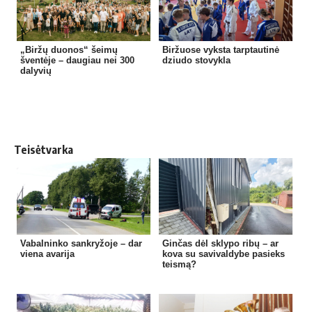
„Biržų duonos“ šeimų
Biržuose vyksta tarptautinė
šventėje – daugiau nei 300
dziudo stovykla
dalyvių
Teisėtvarka
Vabalninko sankryžoje – dar
Ginčas dėl sklypo ribų – ar
viena avarija
kova su savivaldybe pasieks
teismą?