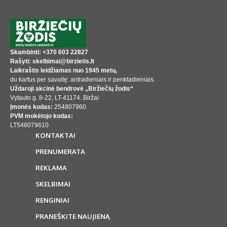
Skambinti: +370 603 22827
Rašyti: skelbimai@birzietis.lt
Laikraštis leidžiamas nuo 1945 metų,
du kartus per savaitę: antradieniais ir penktadieniais.
Uždaroji akcinė bendrovė „Biržiečių žodis“
Vytauto g. 8-22, LT-41174. Biržai
Įmonės kodas:
254807960
PVM mokėtojo kodas:
LT548079610
KONTAKTAI
PRENUMERATA
REKLAMA
SKELBIMAI
RENGINIAI
PRANEŠKITE NAUJIENĄ