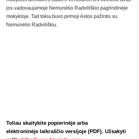
jos vadovaujamoje Nemunėlio Radviliškio pagrindinėje
mokykloje. Tad tokia buvo pirmoji Astos pažintis su
Nemunėlio Radviliškiu.
Toliau skaitykite popierinėje arba
elektroninėje laikraščio versijoje (PDF). Užsakyti