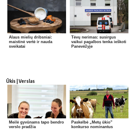
Alaus mielių dribsniai:
Tėvų nerimas: susirgus
maistinė vertė ir nauda
vaikui pagalbos tenka ieškoti
sveikatai
Panevėžyje
Ūkis | Verslas
Meilė gyvūnams tapo bendro
Paskelbė „Metų ūkio”
verslo pradžia
konkurso nominantus