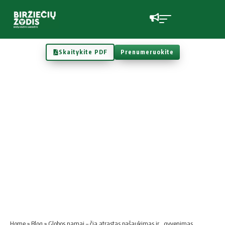
Skaitykite PDF
Prenumeruokite
Home
»
Blog
»
Globos namai – čia atrastas pašaukimas ir.. gyvenimas