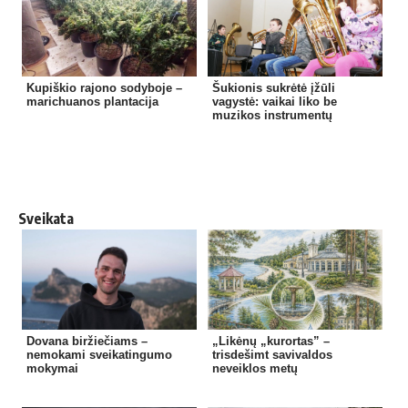
Kupiškio rajono sodyboje –
Šukionis sukrėtė įžūli
marichuanos plantacija
vagystė: vaikai liko be
muzikos instrumentų
Sveikata
Dovana biržiečiams –
„Likėnų „kurortas” –
nemokami sveikatingumo
trisdešimt savivaldos
mokymai
neveiklos metų