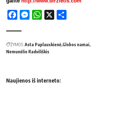
galite
http://www.birzietis.com
Facebook
Messenger
WhatsApp
X
Share
ŽYMOS:
Asta Paplauskienė
Globos namai
Nemunėlio Radviliškis
Naujienos iš interneto: