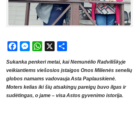
Facebook
Messenger
WhatsApp
X
Share
Sukanka penkeri metai, kai Nemunėlio Radviliškyje
veikiantiems viešosios įstaigos Onos Milienės senelių
globos namams vadovauja Asta Paplauskienė.
Moters kelias iki šių atsakingų pareigų buvo ilgas ir
sudėtingas, o jame – visa Astos gyvenimo istorija.