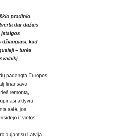
škio pradinio
verta dar dažais
 įstaigos
 džiaugiasi, kad
usieji – turės
svalaikį.
laidų padengta Europos
alį finansavo
prieš remontą,
ūpinasi aktyviu
ta salė, jos
isidėjo ir vietos
biaujant su Latvija