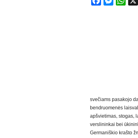
Facebo
Mess
Wh
svečiams pasakojo dau
bendruomenės laisvala
apšvietimas, stogas, l
verslininkai bei ūkinin
Germaniškio krašto žm