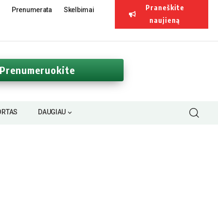
Praneškite
Prenumerata
Skelbimai
naujieną
Prenumeruokite
ORTAS
DAUGIAU