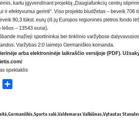
ėmis, kartu įgyvendinant projektą „Daugiafunkcių centrų stiprini
ir efektyvumui gerinti“. Viso projekto biudžetas – beveik 706 t
beveik 90,3 tūkst. eurų (iš jų Europos regioninės plėtros fondo l
 lėšos – 13543 eurai).
išbandė mažieji sportininkai bei tinklinio varžybose dalyvavusio
andos. Varžybas 2:0 laimėjo Germaniškio komanda.
ierinėje arba elektroninėje laikraščio versijoje (PDF). Užsaky
ietis.com/
as spek­tak­lis
ok
enger
atsApp
X
Share
aitė
Germaniškis
Sporto salė
Valdemaras Valkiūnas
Vytautas Stanulev