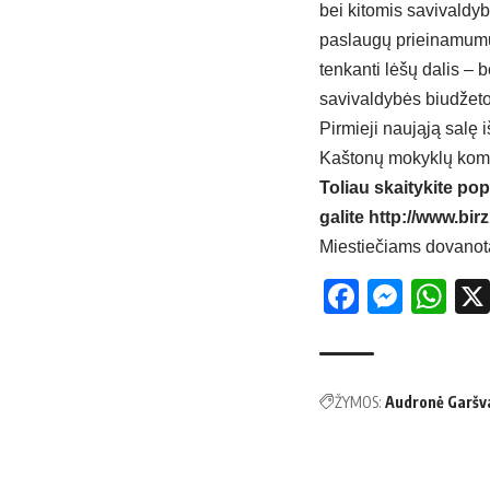
bei kitomis savivaldyb
paslaugų prieinamumui 
tenkanti lėšų dalis – 
savivaldybės biudžeto
Pirmieji naująją salę 
Kaštonų mokyklų kom
Toliau skaitykite pop
galite
http://www.birz
Mies­tie­čiams do­va­no­t
Facebo
Mess
Wh
ŽYMOS:
Audronė Garšv