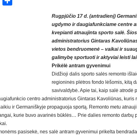
ok
enger
atsApp
X
Share
Rugpjūčio 17 d. (antradienį) Germani
ugdymo ir daugiafunkciame centre at
kvepianti atnaujinta sporto salė. Šios
administratorius Gintaras Kavoliūnas
vietos bendruomenė – vaikai ir suaug
galimybę sportuoti ir aktyviai leisti lai
Prikėlė antram gyvenimui
Didžioji dalis sporto salės remonto iš
regioninės plėtros fondo lėšomis, kitą d
savivaldybė. Apie tai, kaip salė atrodė 
giafunkcio centro administratorius Gintaras Kavoliūnas, kuris r
ikiu ir Germaniškyje propaguoja sportą. Remonto metu atnaujin
angai, kurie buvo avarinės būklės… Prie dalies remonto darbų pr
kai.
onėms pasisekė, nes salė antram gyvenimui prikelta bendradar