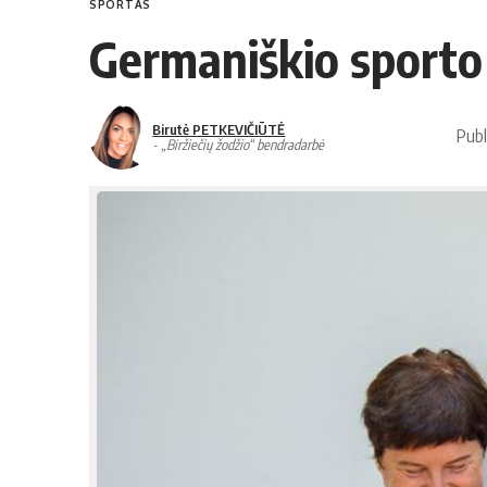
SPORTAS
Germaniškio sporto 
Birutė PETKEVIČIŪTĖ
Publ
- „Biržiečių žodžio“ bendradarbė