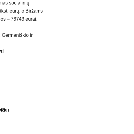
mas socialinių
ūkst. eurų, o Biržams
ėšos – 76743 eurai,
s Germaniškio ir
ti
ičius