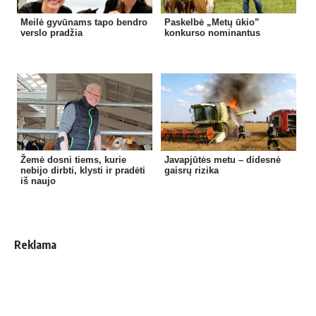
Meilė gyvūnams tapo bendro
Paskelbė „Metų ūkio”
verslo pradžia
konkurso nominantus
Žemė dosni tiems, kurie
Javapjūtės metu – didesnė
nebijo dirbti, klysti ir pradėti
gaisrų rizika
iš naujo
Reklama