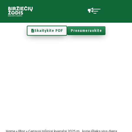
Skaitykite PDF
Prenumeruokite
Home
»
Blog
»
Geriausi nišiniai kvepalai 2025 m., kurie išlieka visa dieną