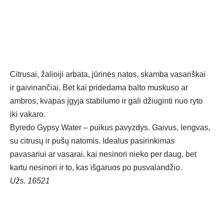
Citrusai, žalioiji arbata, jūrinės natos, skamba vasariškai
ir gaivinančiai. Bet kai pridedama balto muskuso ar
ambros, kvapas įgyja stabilumo ir gali džiuginti nuo ryto
iki vakaro.
Byredo Gypsy Water – puikus pavyzdys. Gaivus, lengvas,
su citrusų ir pušų natomis. Idealus pasirinkimas
pavasariui ar vasarai, kai nesinori nieko per daug, bet
kartu nesinori ir to, kas išgaruos po pusvalandžio.
Užs. 16521