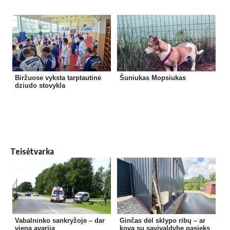
Biržuose vyksta tarptautinė
Šuniukas Mopsiukas
dziudo stovykla
Teisėtvarka
Vabalninko sankryžoje – dar
Ginčas dėl sklypo ribų – ar
viena avarija
kova su savivaldybe pasieks