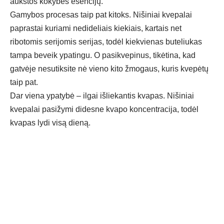
aukštos kokybės esencijų.
Gamybos procesas taip pat kitoks. Nišiniai kvepalai
paprastai kuriami nedideliais kiekiais, kartais net
ribotomis serijomis serijas, todėl kiekvienas buteliukas
tampa beveik ypatingu. O pasikvepinus, tikėtina, kad
gatvėje nesutiksite nė vieno kito žmogaus, kuris kvepėtų
taip pat.
Dar viena ypatybė – ilgai išliekantis kvapas. Nišiniai
kvepalai pasižymi didesne kvapo koncentracija, todėl
kvapas lydi visą dieną.