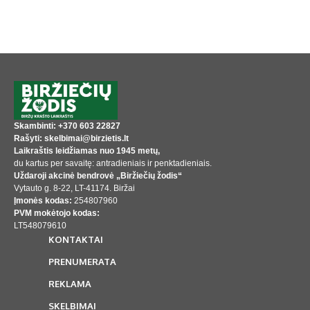
Skambinti: +370 603 22827
Rašyti: skelbimai@birzietis.lt
Laikraštis leidžiamas nuo 1945 metų,
du kartus per savaitę: antradieniais ir penktadieniais.
Uždaroji akcinė bendrovė „Biržiečių žodis“
Vytauto g. 8-22, LT-41174. Biržai
Įmonės kodas:
254807960
PVM mokėtojo kodas:
LT548079610
KONTAKTAI
PRENUMERATA
REKLAMA
SKELBIMAI