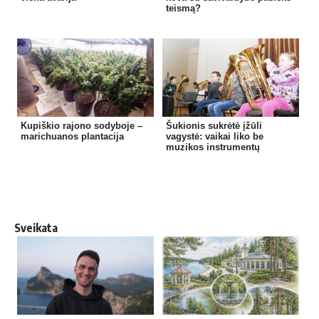
teismą?
Kupiškio rajono sodyboje –
Šukionis sukrėtė įžūli
marichuanos plantacija
vagystė: vaikai liko be
muzikos instrumentų
Sveikata