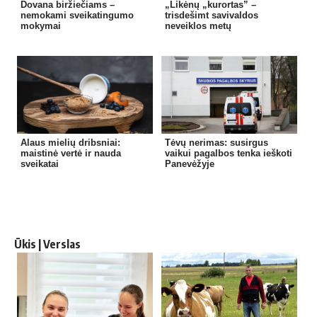
Dovana biržiečiams –
„Likėnų „kurortas” –
nemokami sveikatingumo
trisdešimt savivaldos
mokymai
neveiklos metų
Alaus mielių dribsniai:
Tėvų nerimas: susirgus
maistinė vertė ir nauda
vaikui pagalbos tenka ieškoti
sveikatai
Panevėžyje
Ūkis | Verslas