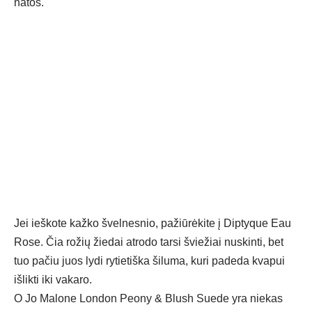
natos.
Jei ieškote kažko švelnesnio, pažiūrėkite į Diptyque Eau
Rose. Čia rožių žiedai atrodo tarsi šviežiai nuskinti, bet
tuo pačiu juos lydi rytietiška šiluma, kuri padeda kvapui
išlikti iki vakaro.
O Jo Malone London Peony & Blush Suede yra niekas