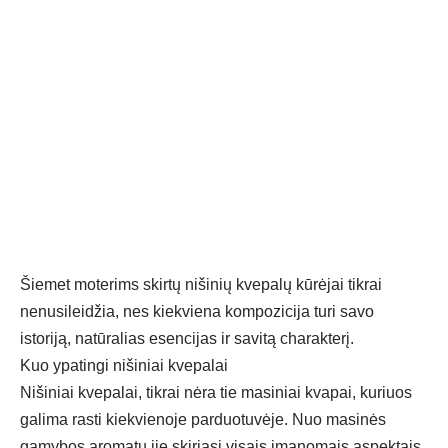
Šiemet moterims skirtų nišinių kvepalų kūrėjai tikrai
nenusileidžia, nes kiekviena kompozicija turi savo
istoriją, natūralias esencijas ir savitą charakterį.
Kuo ypatingi nišiniai kvepalai
Nišiniai kvepalai, tikrai nėra tie masiniai kvapai, kuriuos
galima rasti kiekvienoje parduotuvėje. Nuo masinės
gamybos aromatų jie skiriasi visais įmanomais aspektais.