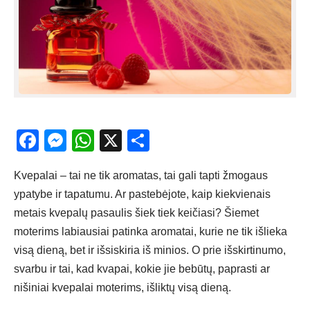
Facebook
Messenger
WhatsApp
X
Share
Kvepalai – tai ne tik aromatas, tai gali tapti žmogaus
ypatybe ir tapatumu. Ar pastebėjote, kaip kiekvienais
metais kvepalų pasaulis šiek tiek keičiasi? Šiemet
moterims labiausiai patinka aromatai, kurie ne tik išlieka
visą dieną, bet ir išsiskiria iš minios. O prie išskirtinumo,
svarbu ir tai, kad kvapai, kokie jie bebūtų, paprasti ar
nišiniai kvepalai moterims
, išliktų visą dieną.