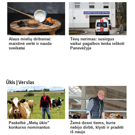
Alaus mielių dribsniai:
Tėvų nerimas: susirgus
maistinė vertė ir nauda
vaikui pagalbos tenka ieškoti
sveikatai
Panevėžyje
Ūkis | Verslas
Paskelbė „Metų ūkio”
Žemė dosni tiems, kurie
konkurso nominantus
nebijo dirbti, klysti ir pradėti
iš naujo