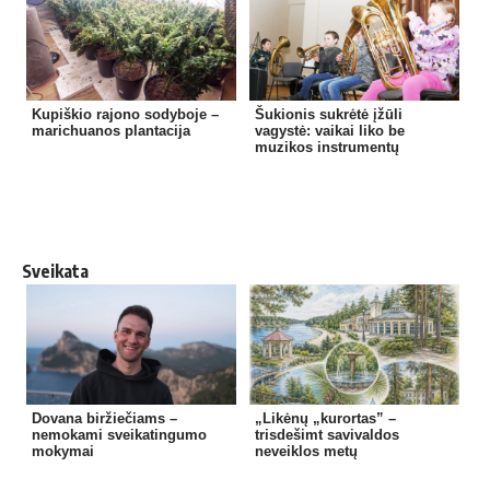
Kupiškio rajono sodyboje –
Šukionis sukrėtė įžūli
marichuanos plantacija
vagystė: vaikai liko be
muzikos instrumentų
Sveikata
Dovana biržiečiams –
„Likėnų „kurortas” –
nemokami sveikatingumo
trisdešimt savivaldos
mokymai
neveiklos metų