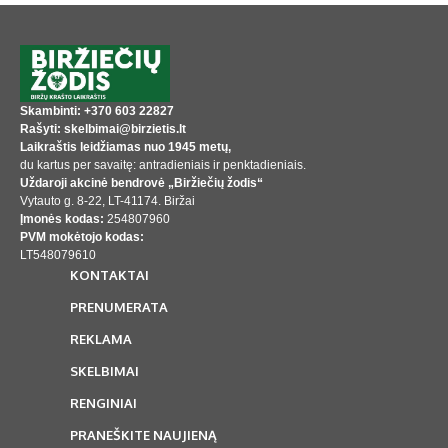
Skambinti: +370 603 22827
Rašyti: skelbimai@birzietis.lt
Laikraštis leidžiamas nuo 1945 metų,
du kartus per savaitę: antradieniais ir penktadieniais.
Uždaroji akcinė bendrovė „Biržiečių žodis“
Vytauto g. 8-22, LT-41174. Biržai
Įmonės kodas:
254807960
PVM mokėtojo kodas:
LT548079610
KONTAKTAI
PRENUMERATA
REKLAMA
SKELBIMAI
RENGINIAI
PRANEŠKITE NAUJIENĄ