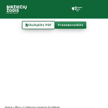
Skaitykite PDF
Prenumeruokite
Home
»
Blog
»
Garbingos pareigos bazilikoje