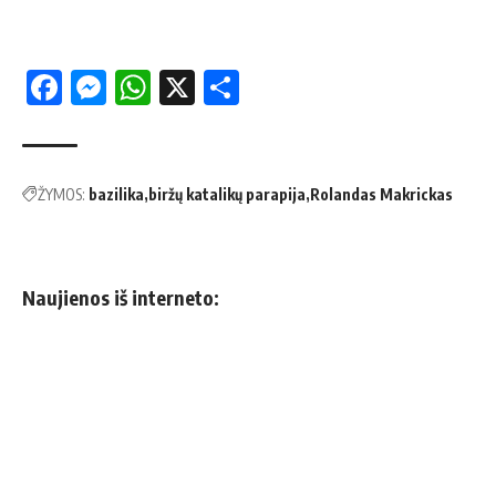
Facebook
Messenger
WhatsApp
X
Share
ŽYMOS:
bazilika
biržų katalikų parapija
Rolandas Makrickas
Naujienos iš interneto: