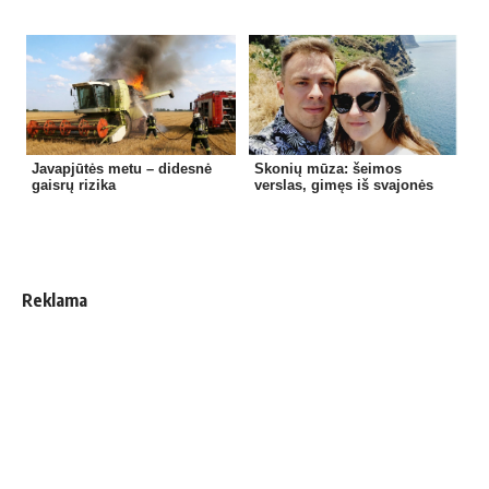
Javapjūtės metu – didesnė
Skonių mūza: šeimos
gaisrų rizika
verslas, gimęs iš svajonės
Reklama