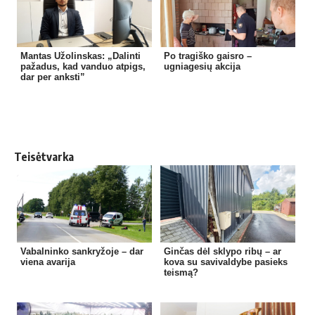
Mantas Užolinskas: „Dalinti
Po tragiško gaisro –
pažadus, kad vanduo atpigs,
ugniagesių akcija
dar per anksti”
Teisėtvarka
Vabalninko sankryžoje – dar
Ginčas dėl sklypo ribų – ar
viena avarija
kova su savivaldybe pasieks
teismą?