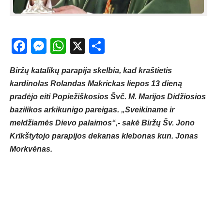
Facebook
Messenger
WhatsApp
X
Share
Biržų katalikų parapija skelbia, kad kraštietis
kardinolas Rolandas Makrickas liepos 13 dieną
pradėjo eiti Popiežiškosios Švč. M. Marijos Didžiosios
bazilikos arkikunigo pareigas. „Sveikiname ir
meldžiamės Dievo palaimos“,- sakė Biržų Šv. Jono
Krikštytojo parapijos dekanas klebonas kun. Jonas
Morkvėnas.