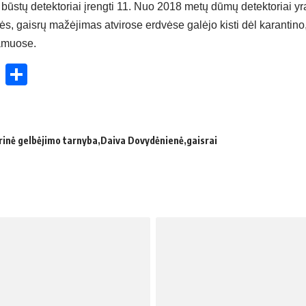
ų būstų detektoriai įrengti 11. Nuo 2018 metų dūmų detektoriai yra
, gaisrų mažėjimas atvirose erdvėse galėjo kisti dėl karantino
namuose.
ok
enger
atsApp
X
Share
srinė gelbėjimo tarnyba
Daiva Dovydėnienė
gaisrai