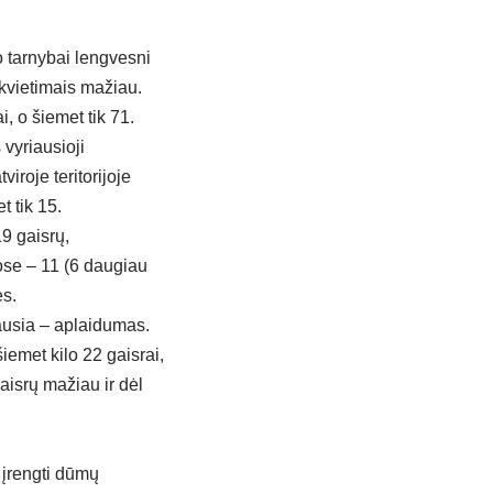
o tarnybai lengvesni
škvietimais mažiau.
i, o šiemet tik 71.
 vyriausioji
iroje teritorijoje
t tik 15.
9 gaisrų,
ose – 11 (6 daugiau
ės.
iausia – aplaidumas.
iemet kilo 22 gaisrai,
aisrų mažiau ir dėl
 įrengti dūmų