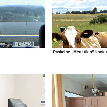
Paskelbė „Metų ūkio” konk