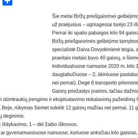
ok
enger
atsApp
X
Share
Šie metai Biržų priešgaisrinei gelbėjim
už praėjusius – ugniagesiai turėjo 23 i
Pernai iki spalio pabaigos kilo 94 gaisra
Biržų priešgaisrinės gelbėjimo tarnybos
specialistė Daiva Dovydėnienė teigia, atv
praeitais metais buvo 40 gaisrų, o šieme
Individualiuose namuose 2020 m. kilo 1
daugiabučiuose – 2, ūkiniuose pastatu
nei pernai). Degė 8 transporto priemon
Gaisrų priežastys įvairios, tačiau dažn
ei dūmtraukių įrengimo ir eksploatavimo reikalavimų pažeidimų š
 Beje, rūkymas šiemet sukėlė 12 gaisrų mažiau nei pernai. 11 g
kų deginimo.
kų išdykavimo, 1 – dėl žaibo iškrovos.
 ar gyvenamuosiuose namuose, kuriuose anksčiau kilo gaisras,