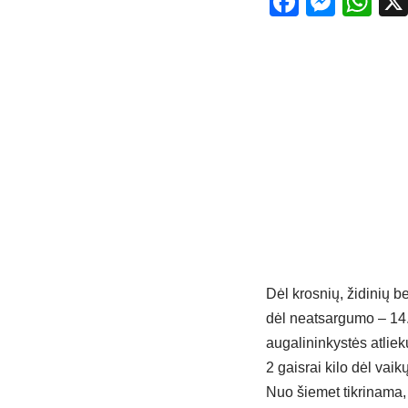
Facebo
Mess
Wh
Dėl krosnių, židinių b
dėl neatsargumo – 14.
augalininkystės atlie
2 gaisrai kilo dėl vai
Nuo šiemet tikrinama,