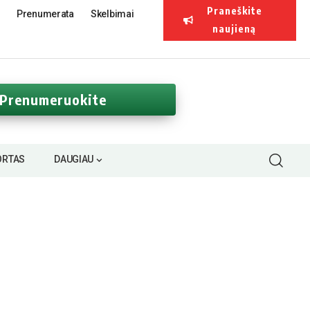
Praneškite
Prenumerata
Skelbimai
naujieną
Prenumeruokite
ORTAS
DAUGIAU