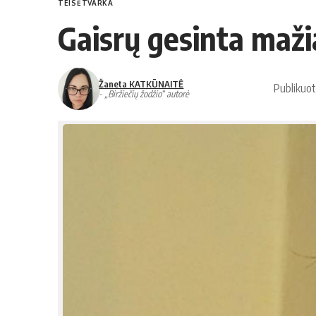
TEISĖTVARKA
Gaisrų gesinta maži
Žaneta KATKŪNAITĖ
Publikuot
- „Biržiečių žodžio“ autorė