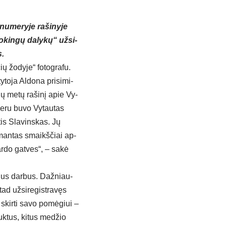
u­me­ry­je ra­ši­ny­je
o­kin­gų da­ly­kų“ už­si­
s.
ių žo­dy­je“ fo­tog­ra­fu.
­to­ja Al­do­na pri­si­mi­
nių me­tų ra­ši­nį apie Vy­
me­ru bu­vo Vy­tau­tas
tis Sla­vins­kas. Jų
l­man­tas smaikš­čiai ap­
ar­do gat­ves“, – sa­kė
i­rius dar­bus. Daž­niau­
ad už­si­re­gist­ra­vęs
 skir­ti sa­vo po­mė­giui –
auk­tus, ki­tus me­džio