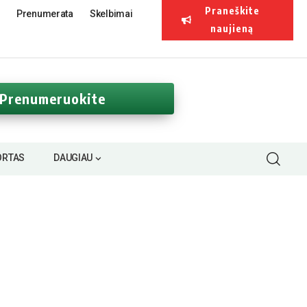
Praneškite
Prenumerata
Skelbimai
naujieną
Prenumeruokite
ORTAS
DAUGIAU