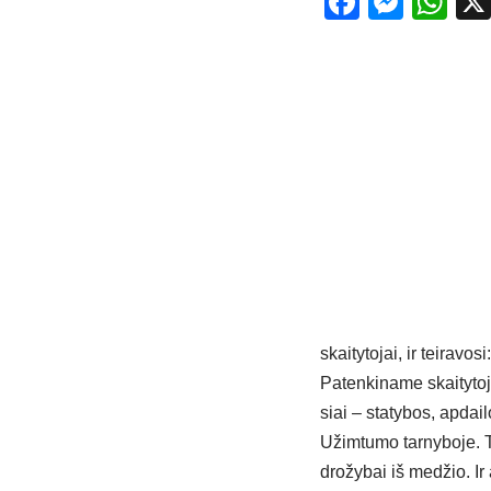
Facebo
Mess
Wh
skai­ty­to­jai, ir tei­ra­v
Pa­ten­ki­na­me skai­ty­to
siai – sta­ty­bos, ap­dai­
Užim­tu­mo tar­ny­bo­je. T
dro­žy­bai iš me­džio. Ir 