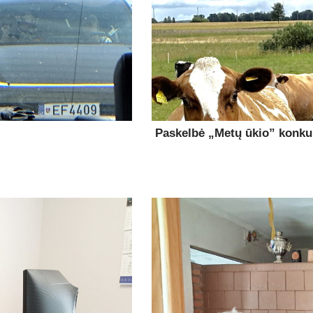
Paskelbė „Metų ūkio” konk