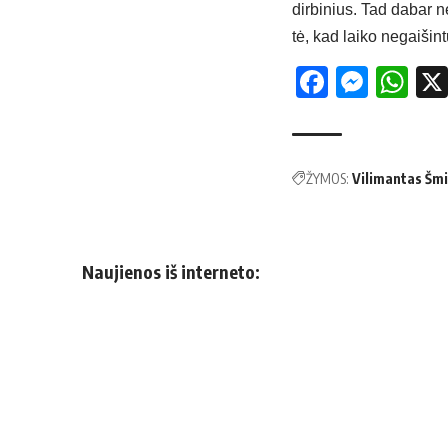
dir­bi­nius. Tad da­bar nei
tė, kad lai­ko ne­gai­šin­
Facebo
Mess
Wh
ŽYMOS:
Vilimantas Šm
Naujienos iš interneto: