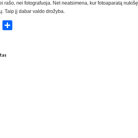
 ra­šo, nei fo­tog­ra­fuo­ja. Net neat­si­me­na, kur fo­toa­pa­ra­tą nu­ki­šę
tų. Taip jį da­bar val­do dro­žy­ba.
ok
enger
atsApp
X
Share
itas