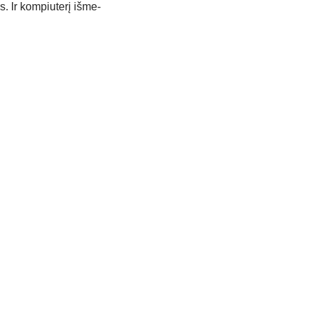
s. Ir kom­piu­te­rį iš­me­