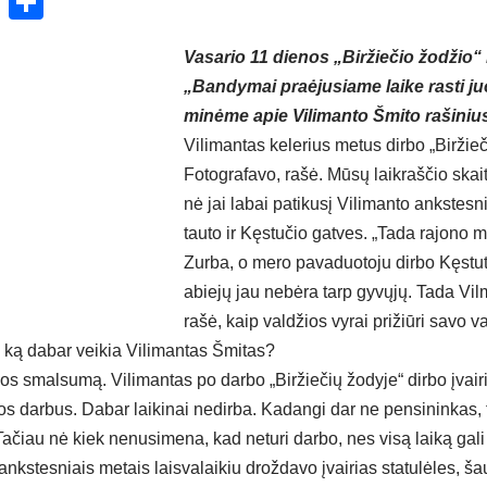
ok
enger
atsApp
X
Share
Va­sa­rio 11 die­nos „Bir­žie­čio žo­džio“ n
„Ban­dy­mai praė­ju­sia­me lai­ke ras­ti ju
mi­nė­me apie Vi­li­man­to Šmi­to ra­ši­niu
Vi­li­man­tas ke­le­rius me­tus dir­bo „Bir­žie­č
Fo­tog­ra­fa­vo, ra­šė. Mū­sų laik­raš­čio skai­ty
nė jai la­bai pa­ti­ku­sį Vi­li­man­to anks­tes­
tau­to ir Kęs­tu­čio gat­ves. „Ta­da ra­jo­no 
Zur­ba, o me­ro pa­va­duo­to­ju dir­bo Kęs­tu­
abie­jų jau ne­bė­ra tarp gy­vų­jų. Ta­da Vi
ra­šė, kaip val­džios vy­rai pri­žiū­ri sa­vo v
o­si: ką da­bar vei­kia Vi­li­man­tas Šmi­tas?
­jos smal­su­mą. Vi­li­man­tas po dar­bo „Bir­žie­čių žo­dy­je“ dir­bo įva
los dar­bus. Da­bar lai­ki­nai ne­dir­ba. Ka­dan­gi dar ne pen­si­nin­kas, t
a­čiau nė kiek ne­nu­si­me­na, kad ne­tu­ri dar­bo, nes vi­są lai­ką ga­li
anks­tes­niais me­tais lais­va­lai­kiu drož­da­vo įvai­rias sta­tu­lė­les, š