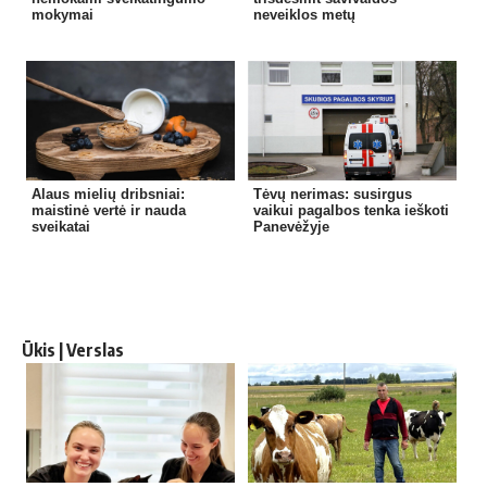
mokymai
neveiklos metų
Alaus mielių dribsniai:
Tėvų nerimas: susirgus
maistinė vertė ir nauda
vaikui pagalbos tenka ieškoti
sveikatai
Panevėžyje
Ūkis | Verslas