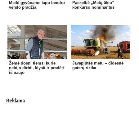
Meilė gyvūnams tapo bendro
Paskelbė „Metų ūkio”
verslo pradžia
konkurso nominantus
Žemė dosni tiems, kurie
Javapjūtės metu – didesnė
nebijo dirbti, klysti ir pradėti
gaisrų rizika
iš naujo
Reklama