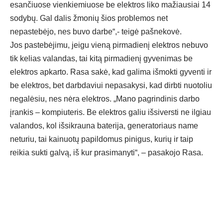
esančiuose vienkiemiuose be elektros liko mažiausiai 14
sodybų. Gal dalis žmonių šios problemos net
nepastebėjo, nes buvo darbe“,- teigė pašnekovė.
Jos pastebėjimu, jeigu vieną pirmadienį elektros nebuvo
tik kelias valandas, tai kitą pirmadienį gyvenimas be
elektros apkarto. Rasa sakė, kad galima išmokti gyventi ir
be elektros, bet darbdaviui nepasakysi, kad dirbti nuotoliu
negalėsiu, nes nėra elektros. „Mano pagrindinis darbo
įrankis – kompiuteris. Be elektros galiu išsiversti ne ilgiau
valandos, kol išsikrauna baterija, generatoriaus name
neturiu, tai kainuotų papildomus pinigus, kurių ir taip
reikia sukti galvą, iš kur prasimanyti“, – pasakojo Rasa.