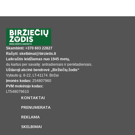
Skambinti: +370 603 22827
Rašyti: skelbimai@birzietis.lt
Laikraštis leidžiamas nuo 1945 metų,
du kartus per savaitę: antradieniais ir penktadieniais.
Uždaroji akcinė bendrovė „Biržiečių žodis“
Vytauto g. 8-22, LT-41174. Biržai
Įmonės kodas:
254807960
PVM mokėtojo kodas:
LT548079610
KONTAKTAI
PRENUMERATA
REKLAMA
SKELBIMAI