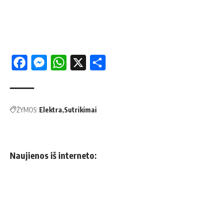
Facebook
Messenger
WhatsApp
X
Share
ŽYMOS:
Elektra
Sutrikimai
Naujienos iš interneto: