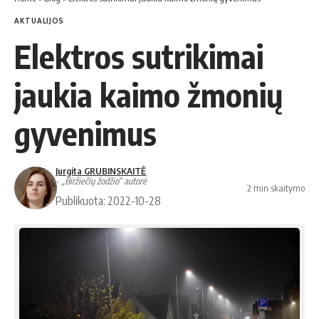
AKTUALIJOS
Elektros sutrikimai
jaukia kaimo žmonių
gyvenimus
Jurgita GRUBINSKAITĖ
- „Biržiečių žodžio“ autorė
2 min skaitymo
Publikuota: 2022-10-28