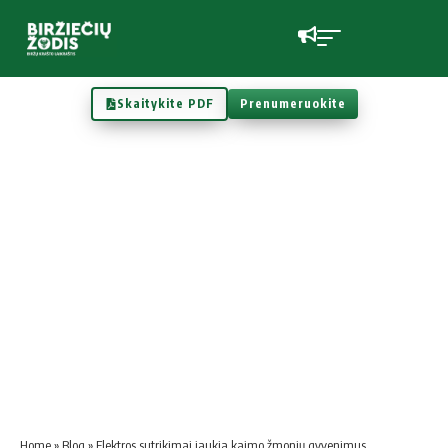
Skaitykite PDF
Prenumeruokite
Home
»
Blog
»
Elektros sutrikimai jaukia kaimo žmonių gyvenimus