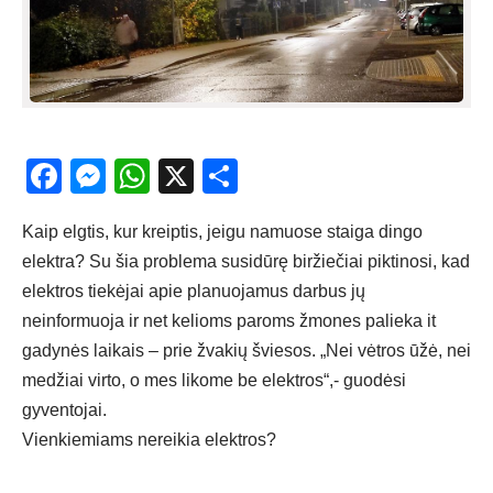
Facebook
Messenger
WhatsApp
X
Share
Kaip elgtis, kur kreiptis, jeigu namuose
staiga dingo
elektra
? Su šia problema susidūrę biržiečiai piktinosi, kad
elektros tiekėjai apie planuojamus darbus jų
neinformuoja ir net kelioms paroms žmones palieka it
gadynės laikais – prie žvakių šviesos. „Nei vėtros ūžė, nei
medžiai virto, o mes likome be elektros“,- guodėsi
gyventojai.
Vienkiemiams nereikia elektros?