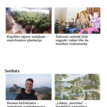
Kupiškio rajono sodyboje –
Šukionis sukrėtė įžūli
marichuanos plantacija
vagystė: vaikai liko be
muzikos instrumentų
Sveikata
Dovana biržiečiams –
„Likėnų „kurortas” –
nemokami sveikatingumo
trisdešimt savivaldos