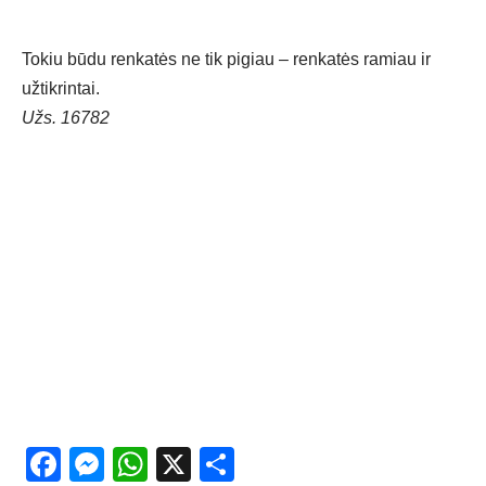
Tokiu būdu renkatės ne tik pigiau – renkatės ramiau ir
užtikrintai.
Užs. 16782
Facebook
Messenger
WhatsApp
X
Share