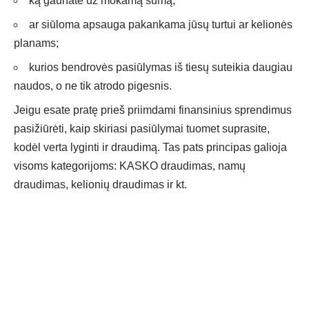
ką gaunate už mokamą sumą;
ar siūloma apsauga pakankama jūsų turtui ar kelionės
planams;
kurios bendrovės pasiūlymas iš tiesų suteikia daugiau
naudos, o ne tik atrodo pigesnis.
Jeigu esate pratę prieš priimdami finansinius sprendimus
pasižiūrėti, kaip skiriasi pasiūlymai tuomet suprasite,
kodėl verta lyginti ir draudimą. Tas pats principas galioja
visoms kategorijoms: KASKO draudimas, namų
draudimas, kelionių draudimas ir kt.