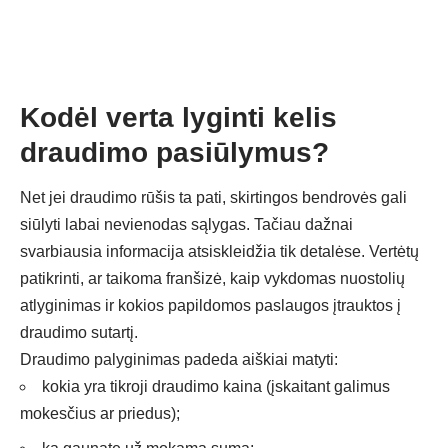
Kodėl verta lyginti kelis
draudimo pasiūlymus?
Net jei draudimo rūšis ta pati, skirtingos bendrovės gali
siūlyti labai nevienodas sąlygas. Tačiau dažnai
svarbiausia informacija atsiskleidžia tik detalėse. Vertėtų
patikrinti, ar taikoma franšizė, kaip vykdomas nuostolių
atlyginimas ir kokios papildomos paslaugos įtrauktos į
draudimo sutartį.
Draudimo palyginimas padeda aiškiai matyti:
kokia yra tikroji draudimo kaina (įskaitant galimus
mokesčius ar priedus);