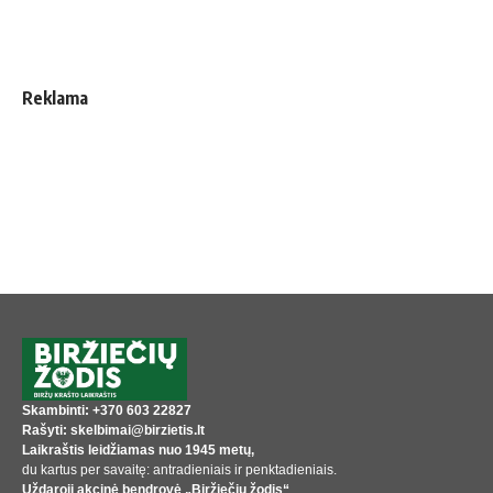
Reklama
Skambinti: +370 603 22827
Rašyti: skelbimai@birzietis.lt
Laikraštis leidžiamas nuo 1945 metų,
du kartus per savaitę: antradieniais ir penktadieniais.
Uždaroji akcinė bendrovė „Biržiečių žodis“