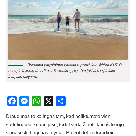
Draudimo palyginimas padeda suprasti, kuo skiriasi KASKO,
namų ir kelionių draudimas. Sužinokite, į ką atkreipti dėmesį ir kaip
lengviau palyginti.
Facebook
Messenger
WhatsApp
X
Share
Draudimas reikalingas tam, kad neliktumėte vieni
sudėtingose situacijose, todėl verta žinoti, kuo iš tikrųjų
skiriasi skirtingi pasiūlymai. Būtent dėl to draudimo