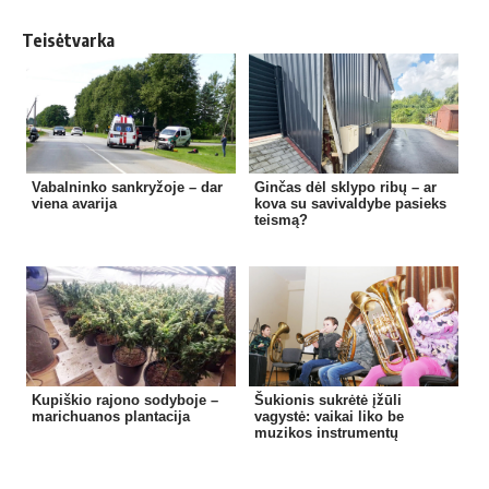
Teisėtvarka
Vabalninko sankryžoje – dar
Ginčas dėl sklypo ribų – ar
viena avarija
kova su savivaldybe pasieks
teismą?
Kupiškio rajono sodyboje –
Šukionis sukrėtė įžūli
marichuanos plantacija
vagystė: vaikai liko be
muzikos instrumentų