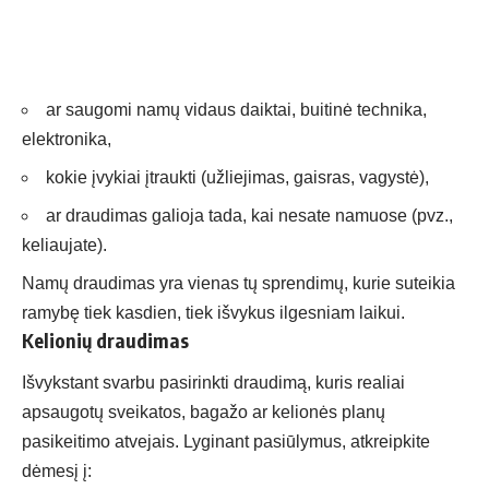
ar saugomi namų vidaus daiktai, buitinė technika,
elektronika,
kokie įvykiai įtraukti (užliejimas, gaisras, vagystė),
ar draudimas galioja tada, kai nesate namuose (pvz.,
keliaujate).
Namų draudimas yra vienas tų sprendimų, kurie suteikia
ramybę tiek kasdien, tiek išvykus ilgesniam laikui.
Kelionių draudimas
Išvykstant svarbu pasirinkti draudimą, kuris realiai
apsaugotų sveikatos, bagažo ar kelionės planų
pasikeitimo atvejais. Lyginant pasiūlymus, atkreipkite
dėmesį į: