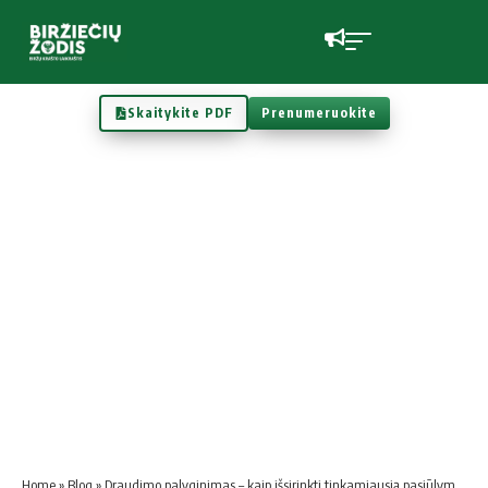
Skaitykite PDF
Prenumeruokite
Home
»
Blog
»
Draudimo palyginimas – kaip išsirinkti tinkamiausią pasiūlymą?