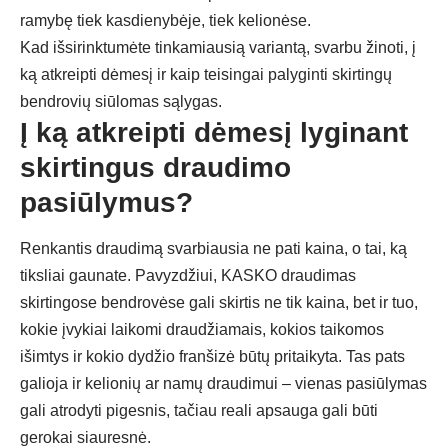
ramybę tiek kasdienybėje, tiek kelionėse.
Kad išsirinktumėte tinkamiausią variantą, svarbu žinoti, į
ką atkreipti dėmesį ir kaip teisingai palyginti skirtingų
bendrovių siūlomas sąlygas.
Į ką atkreipti dėmesį lyginant
skirtingus draudimo
pasiūlymus?
Renkantis draudimą svarbiausia ne pati kaina, o tai, ką
tiksliai gaunate. Pavyzdžiui, KASKO draudimas
skirtingose bendrovėse gali skirtis ne tik kaina, bet ir tuo,
kokie įvykiai laikomi draudžiamais, kokios taikomos
išimtys ir kokio dydžio franšizė būtų pritaikyta. Tas pats
galioja ir kelionių ar namų draudimui – vienas pasiūlymas
gali atrodyti pigesnis, tačiau reali apsauga gali būti
gerokai siauresnė.