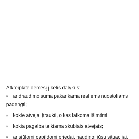
Atkreipkite dėmesį į kelis dalykus:
ar draudimo suma pakankama realiems nuostoliams
padengti;
kokie atvejai įtraukti, o kas laikoma išimtimi;
kokia pagalba teikiama skubiais atvejais;
ar siūlomi papildomi priedai, naudingi jūsų situacijai.