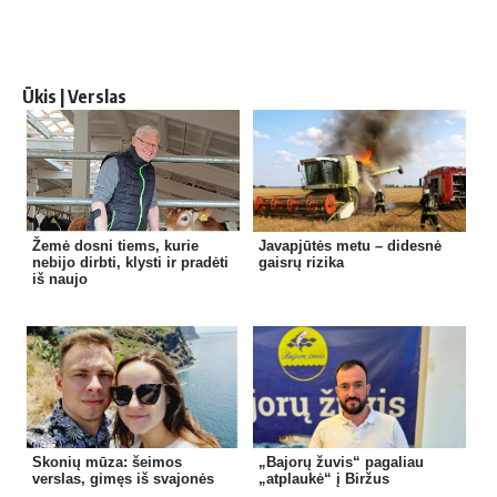
Ūkis | Verslas
Žemė dosni tiems, kurie
Javapjūtės metu – didesnė
nebijo dirbti, klysti ir pradėti
gaisrų rizika
iš naujo
Skonių mūza: šeimos
„Bajorų žuvis“ pagaliau
verslas, gimęs iš svajonės
„atplaukė“ į Biržus