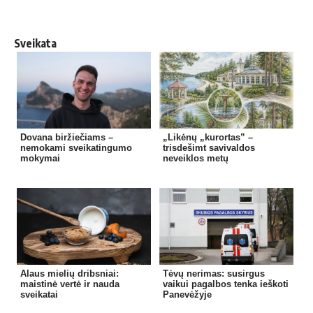
Sveikata
Dovana biržiečiams –
„Likėnų „kurortas” –
nemokami sveikatingumo
trisdešimt savivaldos
mokymai
neveiklos metų
Alaus mielių dribsniai:
Tėvų nerimas: susirgus
maistinė vertė ir nauda
vaikui pagalbos tenka ieškoti
sveikatai
Panevėžyje