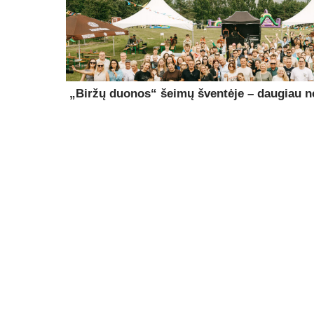
„Biržų duonos“ šeimų šventėje – daugiau ne