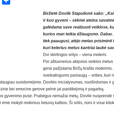
ok
enger
atsApp
X
Share
Biržietė Dovilė Stapulionė sako: „Kai 
ir kuo gyveni – sėkmė ateina savaim
galėdama save realizuoti veiklose, ku
kurios man teikia džiaugsmo. Dabar, 
tiek paaugusi, atėjo metas prisiminti 
kuri kelerius metus kantriai laukė sa
Dvi skirtingos sritys – viena moteris
Per aštuonerius aktyvios veiklos metus
gerai pažįstama Biržų krašto moterims. 
sveikatingumo paslaugų – srities, kuri
s daugiau susidomėjimo. Dovilės iniciatyvumas, nuoširdumas ir 
fizine bei emocine gerove pelnė jai pasitikėjimą ir pagarbą.
a jos gyvenimo pusė. Prabėgus nemažai metų, Dovilė nusprendė s
ėmė mokyti mokinius lietuvių kalbos. Ši sritis, nors ir visai kitok