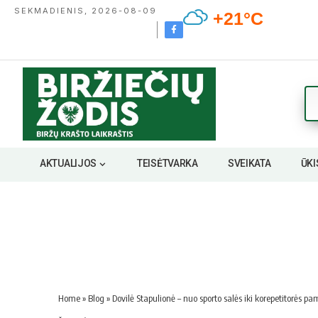
SEKMADIENIS, 2026-08-09
+21°C
AKTUALIJOS
TEISĖTVARKA
SVEIKATA
ŪKI
Home
»
Blog
»
Dovilė Stapulionė – nuo sporto salės iki korepetitorės p