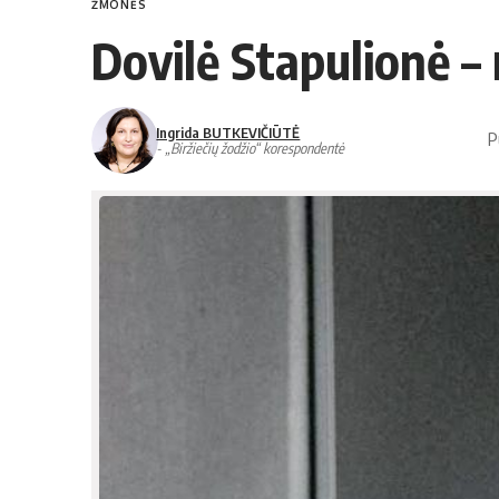
ŽMONĖS
Dovilė Stapulionė –
Ingrida BUTKEVIČIŪTĖ
P
- „Biržiečių žodžio“ korespondentė