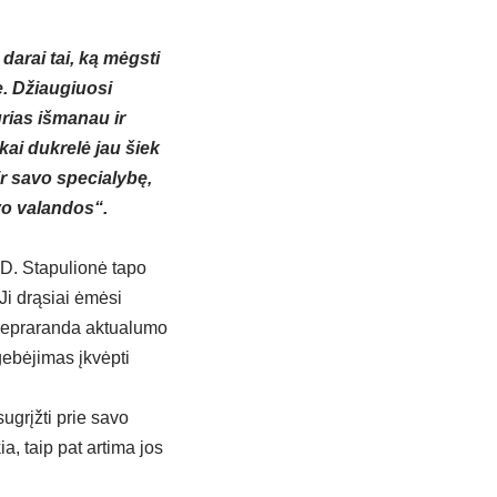
darai tai, ką mėgsti
e. Džiaugiuosi
rias išmanau ir
kai dukrelė jau šiek
ir savo specialybę,
vo valandos“.
 D. Stapulionė tapo
Ji drąsiai ėmėsi
 nepraranda aktualumo
gebėjimas įkvėpti
ugrįžti prie savo
ia, taip pat artima jos