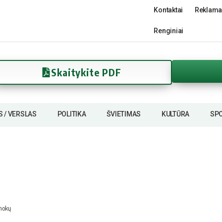
Kontaktai
Reklama
Renginiai
Skaitykite PDF
S / VERSLAS
POLITIKA
ŠVIETIMAS
KULTŪRA
SP
amokų