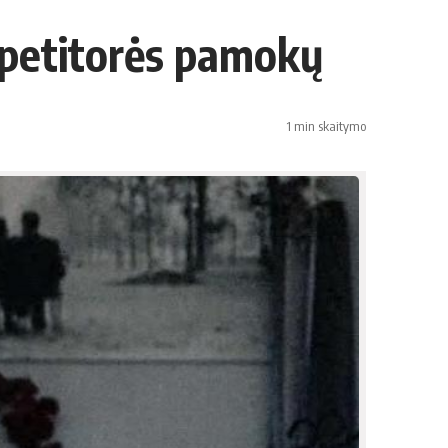
repetitorės pamokų
1 min skaitymo