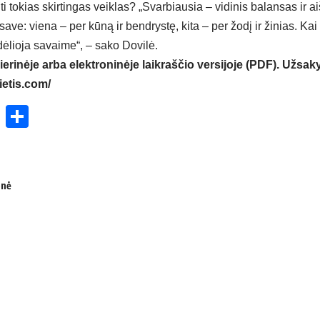
 tokias skirtingas veiklas? „Svarbiausia – vidinis balansas ir aiš
save: viena – per kūną ir bendrystę, kita – per žodį ir žinias. Kai 
idėlioja savaime“, – sako Dovilė.
ierinėje arba elektroninėje laikraščio versijoje (PDF). Užsaky
ietis.com/
ok
enger
atsApp
X
Share
onė