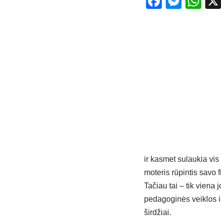
Facebo
Mess
Wh
ir kasmet sulaukia vi
moteris rūpintis savo 
Tačiau tai – tik vien
pedagoginės veiklos ir 
širdžiai.