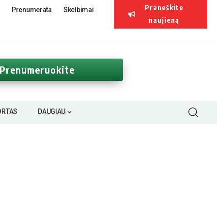
Praneškite
Prenumerata
Skelbimai
naujieną
Prenumeruokite
ORTAS
DAUGIAU