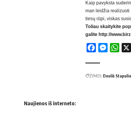
Kaip pavyksta suderinti
man leidžia realizuoti 
tiesų rūpi, viskas sus
Toliau skaitykite pop
galite
http://www.birz
Facebo
Mess
Wh
ŽYMOS:
Dovilė Stapuli
Naujienos iš interneto: