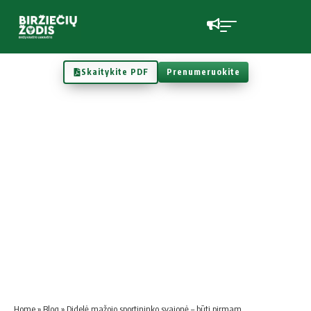
Skaitykite PDF
Prenumeruokite
Home
»
Blog
»
Didelė mažojo sportininko svajonė – būti pirmam