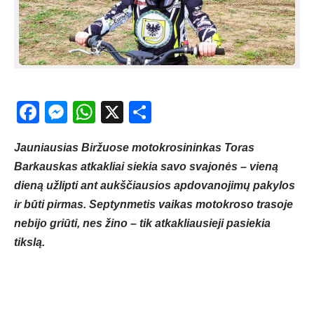
Facebook
Messenger
WhatsApp
X
Share
Jauniausias Biržuose motokrosininkas Toras
Barkauskas atkakliai siekia savo svajonės – vieną
dieną užlipti ant aukščiausios apdovanojimų pakylos
ir būti pirmas. Septynmetis vaikas motokroso trasoje
nebijo griūti, nes žino – tik atkakliausieji pasiekia
tikslą.