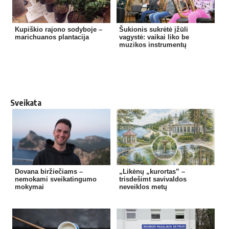
Kupiškio rajono sodyboje –
Šukionis sukrėtė įžūli
marichuanos plantacija
vagystė: vaikai liko be
muzikos instrumentų
Sveikata
Dovana biržiečiams –
„Likėnų „kurortas” –
nemokami sveikatingumo
trisdešimt savivaldos
mokymai
neveiklos metų