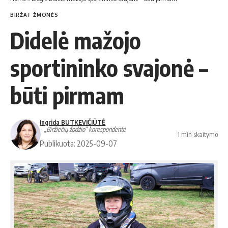
BIRŽAI
ŽMONĖS
Didelė mažojo
sportininko svajonė –
būti pirmam
Ingrida BUTKEVIČIŪTĖ
- „Biržiečių žodžio“ korespondentė
1 min skaitymo
Publikuota: 2025-09-07