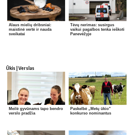
Alaus mielių dribsniai:
Tėvų nerimas: susirgus
maistinė vertė ir nauda
vaikui pagalbos tenka ieškoti
sveikatai
Panevėžyje
Ūkis | Verslas
Meilė gyvūnams tapo bendro
Paskelbė „Metų ūkio”
verslo pradžia
konkurso nominantus