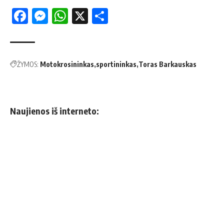
Facebook
Messenger
WhatsApp
X
Share
ŽYMOS:
Motokrosininkas
sportininkas
Toras Barkauskas
Naujienos iš interneto: