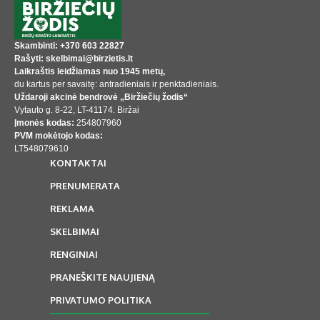
Skambinti: +370 603 22827
Rašyti: skelbimai@birzietis.lt
Laikraštis leidžiamas nuo 1945 metų,
du kartus per savaitę: antradieniais ir penktadieniais.
Uždaroji akcinė bendrovė „Biržiečių žodis“
Vytauto g. 8-22, LT-41174. Biržai
Įmonės kodas:
254807960
PVM mokėtojo kodas:
LT548079610
KONTAKTAI
PRENUMERATA
REKLAMA
SKELBIMAI
RENGINIAI
PRANEŠKITE NAUJIENĄ
PRIVATUMO POLITIKA