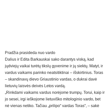
Pradžia prasideda nuo vardo
Dalius ir Edita Barkauskai sako darantys viską, kad
jųdviejų vaikai turėtų tikslų gyvenime ir jų siektų. Matyt, ir
vardus vaikams parinko neatsitiktinai – išskirtinius. Toras
– skandinavų dievo Griaustinio vardas, o dukrai davė
lietuvių laisvės deivės Letos vardą.
„Rinkdami vaikams vardus norėjome trumpų. Torui, kaip ir
jo sesei, irgi ieškojome lietuviško mitologinio vardo, bet
nė vienas netiko. Tačiau „prilipo“ vardas Toras“, – sakė